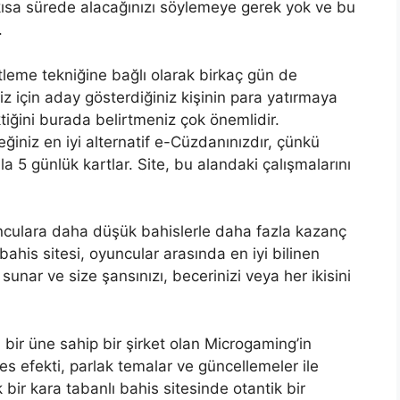
kısa sürede alacağınızı söylemeye gerek yok ve bu
.
tleme tekniğine bağlı olarak birkaç gün de
niz için aday gösterdiğiniz kişinin para yatırmaya
tiğini burada belirtmeniz çok önemlidir.
iniz en iyi alternatif e-Cüzdanınızdır, çünkü
ila 5 günlük kartlar. Site, bu alandaki çalışmalarını
unculara daha düşük bahislerle daha fazla kazanç
ahis sitesi, oyuncular arasında en iyi bilinen
sunar ve size şansınızı, becerinizi veya her ikisini
ir üne sahip bir şirket olan Microgaming’in
 ses efekti, parlak temalar ve güncellemeler ile
 bir kara tabanlı bahis sitesinde otantik bir