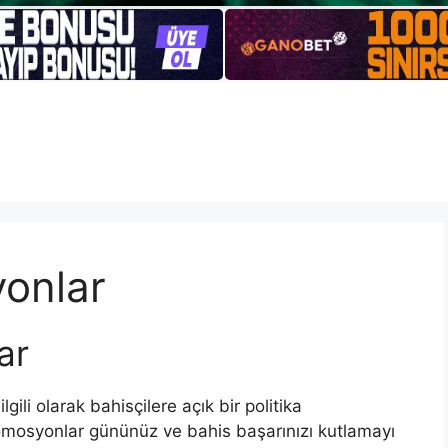
onlar
ar
ili olarak bahisçilere açık bir politika
omosyonlar gününüz ve bahis başarınızı kutlamayı