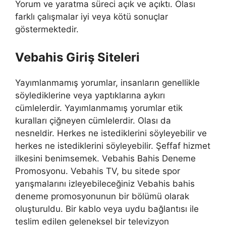
Yorum ve yaratma süreci açık ve açıktı. Olası
farklı çalışmalar iyi veya kötü sonuçlar
göstermektedir.
Vebahis Giriş Siteleri
Yayımlanmamış yorumlar, insanların genellikle
söylediklerine veya yaptıklarına aykırı
cümlelerdir. Yayımlanmamış yorumlar etik
kuralları çiğneyen cümlelerdir. Olası da
nesneldir. Herkes ne istediklerini söyleyebilir ve
herkes ne istediklerini söyleyebilir. Şeffaf hizmet
ilkesini benimsemek. Vebahis Bahis Deneme
Promosyonu. Vebahis TV, bu sitede spor
yarışmalarını izleyebileceğiniz Vebahis bahis
deneme promosyonunun bir bölümü olarak
oluşturuldu. Bir kablo veya uydu bağlantısı ile
teslim edilen geleneksel bir televizyon