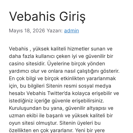
Vebahis Giriş
Mayıs 18, 2026
Yazarı:
admin
Vebahis , yüksek kaliteli hizmetler sunan ve
daha fazla kullanıcı çeken iyi ve güvenilir bir
casino sitesidir. Üyelerine birçok yönden
yardımcı olur ve onlara nasıl çalıştığını gösterir.
En çok bilgi ve birçok etkinlikten yararlanmak
için, bu bilgileri Sitenin resmi sosyal medya
hesabı Vebahis Twitter’da kolayca erişebilir ve
istediğiniz içeriğe güvenle erişebilirsiniz.
Kuruluşundan bu yana, güvenilir altyapısı ve
uzman ekibi ile başarılı ve yüksek kaliteli bir
oyun sitesi olmuştur. Sitenin üyeleri bu
özellikten en çok yararlanır. Yeni bir yere