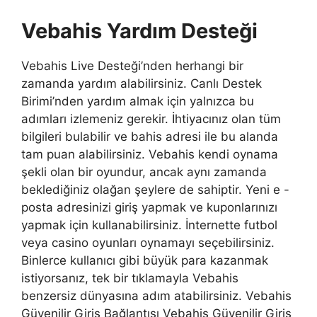
Vebahis Yardım Desteği
Vebahis Live Desteği’nden herhangi bir
zamanda yardım alabilirsiniz. Canlı Destek
Birimi’nden yardım almak için yalnızca bu
adımları izlemeniz gerekir. İhtiyacınız olan tüm
bilgileri bulabilir ve bahis adresi ile bu alanda
tam puan alabilirsiniz. Vebahis kendi oynama
şekli olan bir oyundur, ancak aynı zamanda
beklediğiniz olağan şeylere de sahiptir. Yeni e -
posta adresinizi giriş yapmak ve kuponlarınızı
yapmak için kullanabilirsiniz. İnternette futbol
veya casino oyunları oynamayı seçebilirsiniz.
Binlerce kullanıcı gibi büyük para kazanmak
istiyorsanız, tek bir tıklamayla Vebahis
benzersiz dünyasına adım atabilirsiniz. Vebahis
Güvenilir Giriş Bağlantısı Vebahis Güvenilir Giriş