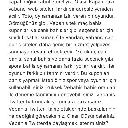
kapatıldığını kabul etmeliyiz. Olası: Kapalı bazı
yabancı web siteleri farklı bir adresle yeniden
açılır. Toto, oynamanıza izin veren bir oyundur.
Gördüğünüz gibi, Vebahis tek maç bahis
kuponları ve canlı bahisler gibi seçenekler için
sınırlı fırsatlar sunar. Öte yandan, yabancı canlı
bahis siteleri daha geniş bir hizmet yelpazesi
sunmaya devam etmektedir. Mümkün, canlı
bahis, sanal bahis ve daha fazla seçenek gibi
spora bahis oynamanın farklı yolları vardır. Her
oyunun farklı bir tahmini vardır. Bu kuponları
bahis yapmak istediğiniz spor veya oyunlar için
kullanabilirsiniz. Yüksek Vebahis bahis oranları
ile deneme tanıtımını deneyebilirsiniz. Vebahis
Twitter hakkındaki yorumlara bakarsanız,
Vebahis Twitter’ı takip ettiklerinde başkalarının
ne dediğini göreceksiniz. Olası: Düşüncelerinizi
Vebahis Twitter’da paylaşmak ister misiniz?