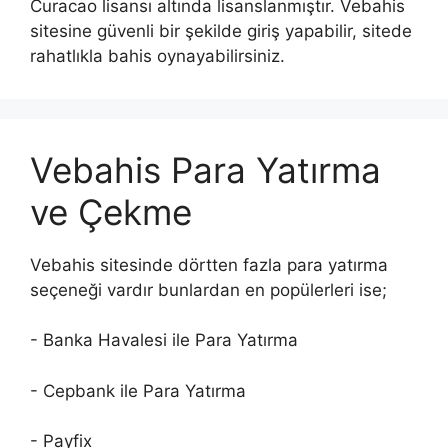
Curacao lisansı altında lisanslanmıştır. Vebahis
sitesine güvenli bir şekilde giriş yapabilir, sitede
rahatlıkla bahis oynayabilirsiniz.
Vebahis Para Yatırma
ve Çekme
Vebahis sitesinde dörtten fazla para yatırma
seçeneği vardır bunlardan en popülerleri ise;
- Banka Havalesi ile Para Yatırma
- Cepbank ile Para Yatırma
- Payfix