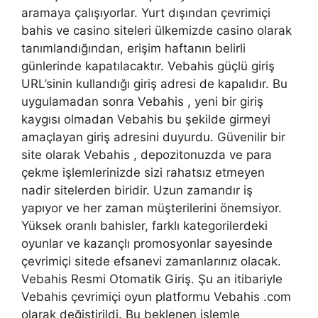
aramaya çalışıyorlar. Yurt dışından çevrimiçi
bahis ve casino siteleri ülkemizde casino olarak
tanımlandığından, erişim haftanın belirli
günlerinde kapatılacaktır. Vebahis güçlü giriş
URL’sinin kullandığı giriş adresi de kapalıdır. Bu
uygulamadan sonra Vebahis , yeni bir giriş
kaygısı olmadan Vebahis bu şekilde girmeyi
amaçlayan giriş adresini duyurdu. Güvenilir bir
site olarak Vebahis , depozitonuzda ve para
çekme işlemlerinizde sizi rahatsız etmeyen
nadir sitelerden biridir. Uzun zamandır iş
yapıyor ve her zaman müşterilerini önemsiyor.
Yüksek oranlı bahisler, farklı kategorilerdeki
oyunlar ve kazançlı promosyonlar sayesinde
çevrimiçi sitede efsanevi zamanlarınız olacak.
Vebahis Resmi Otomatik Giriş. Şu an itibariyle
Vebahis çevrimiçi oyun platformu Vebahis .com
olarak değiştirildi. Bu beklenen işlemle