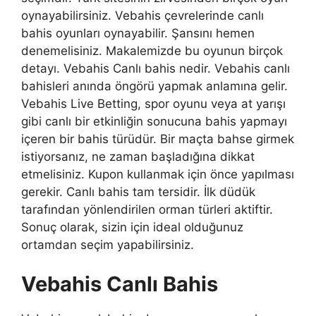
oynayabilirsiniz. Vebahis çevrelerinde canlı
bahis oyunları oynayabilir. Şansını hemen
denemelisiniz. Makalemizde bu oyunun birçok
detayı. Vebahis Canlı bahis nedir. Vebahis canlı
bahisleri anında öngörü yapmak anlamına gelir.
Vebahis Live Betting, spor oyunu veya at yarışı
gibi canlı bir etkinliğin sonucuna bahis yapmayı
içeren bir bahis türüdür. Bir maçta bahse girmek
istiyorsanız, ne zaman başladığına dikkat
etmelisiniz. Kupon kullanmak için önce yapılması
gerekir. Canlı bahis tam tersidir. İlk düdük
tarafından yönlendirilen orman türleri aktiftir.
Sonuç olarak, sizin için ideal olduğunuz
ortamdan seçim yapabilirsiniz.
Vebahis Canlı Bahis