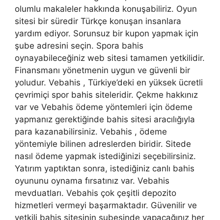
olumlu makaleler hakkında konuşabiliriz. Oyun
sitesi bir süredir Türkçe konuşan insanlara
yardım ediyor. Sorunsuz bir kupon yapmak için
şube adresini seçin. Spora bahis
oynayabileceğiniz web sitesi tamamen yetkilidir.
Finansmanı yönetmenin uygun ve güvenli bir
yoludur. Vebahis , Türkiye’deki en yüksek ücretli
çevrimiçi spor bahis siteleridir. Çekme hakkınız
var ve Vebahis ödeme yöntemleri için ödeme
yapmanız gerektiğinde bahis sitesi aracılığıyla
para kazanabilirsiniz. Vebahis , ödeme
yöntemiyle bilinen adreslerden biridir. Sitede
nasıl ödeme yapmak istediğinizi seçebilirsiniz.
Yatırım yaptıktan sonra, istediğiniz canlı bahis
oyununu oynama fırsatınız var. Vebahis
mevduatları. Vebahis çok çeşitli depozito
hizmetleri vermeyi başarmaktadır. Güvenilir ve
yetkili bahis sitesinin şubesinde yapacağınız her