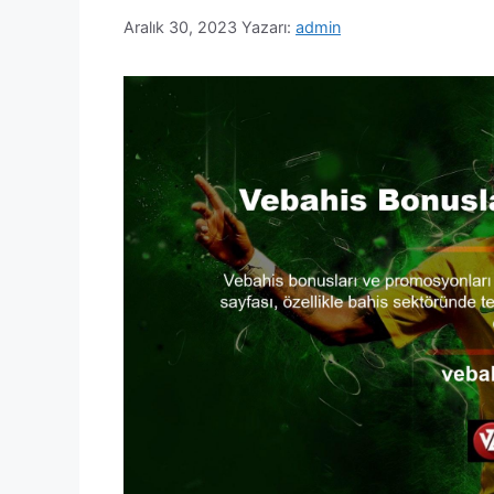
Aralık 30, 2023
Yazarı:
admin