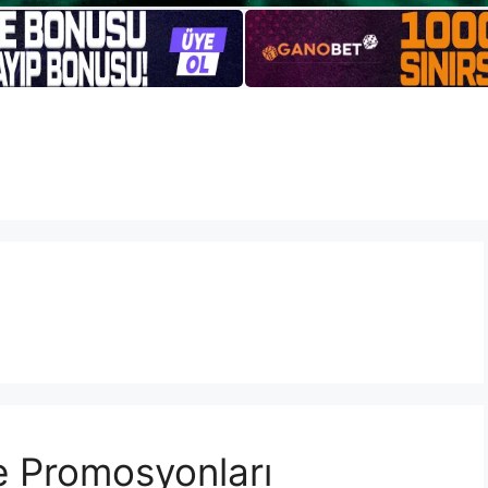
e Promosyonları