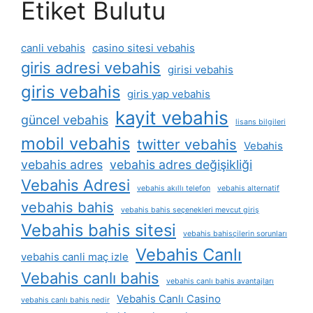
Etiket Bulutu
canli vebahis
casino sitesi vebahis
giris adresi vebahis
girisi vebahis
giris vebahis
giris yap vebahis
kayit vebahis
güncel vebahis
lisans bilgileri
mobil vebahis
twitter vebahis
Vebahis
vebahis adres
vebahis adres değişikliği
Vebahis Adresi
vebahis akıllı telefon
vebahis alternatif
vebahis bahis
vebahis bahis seçenekleri mevcut giriş
Vebahis bahis sitesi
vebahis bahisçilerin sorunları
Vebahis Canlı
vebahis canli maç izle
Vebahis canlı bahis
vebahis canlı bahis avantajları
Vebahis Canlı Casino
vebahis canlı bahis nedir