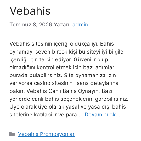
Vebahis
Temmuz 8, 2026
Yazarı:
admin
Vebahis sitesinin içeriği oldukça iyi. Bahis
oynamayı seven birçok kişi bu siteyi iyi bilgiler
içerdiği için tercih ediyor. Güvenilir olup
olmadığını kontrol etmek için bazı adımları
burada bulabilirsiniz. Site oynamanıza izin
veriyorsa casino sitesinin lisans detaylarına
bakın. Vebahis Canlı Bahis Oynayın. Bazı
yerlerde canlı bahis seçeneklerini görebilirsiniz.
Üye olarak üye olarak yasal ve yasa dışı bahis
sitelerine katılabilir ve para …
Devamını oku…
Kategoriler
Vebahis Promosyonlar