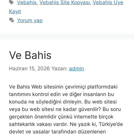
Etiketler
Vebahis
,
Vebahis Site Kopyası
,
Vebahis Üye
Kayıt
Yorum yap
Ve Bahis
Haziran 15, 2026
Yazarı:
admin
Ve Bahis Web sitesinin çevrimiçi platformdaki
tanıtımını kontrol edin ve diğer insanların bu
konuda ne söylediğini dinleyin. Bu web sitesi
veya bu web sitesi ne kadar güvenilir? Bu soru
gerçekten önemlidir çünkü internette birçok
sahtekarlık vakası vardır. Ne yazık ki, Türkiye’de
devlet ve yasalar tarafından düzenlenen