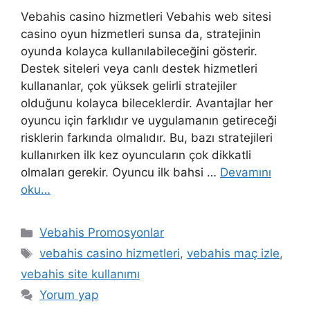
Vebahis casino hizmetleri Vebahis web sitesi
casino oyun hizmetleri sunsa da, stratejinin
oyunda kolayca kullanılabileceğini gösterir.
Destek siteleri veya canlı destek hizmetleri
kullananlar, çok yüksek gelirli stratejiler
olduğunu kolayca bileceklerdir. Avantajlar her
oyuncu için farklıdır ve uygulamanın getireceği
risklerin farkında olmalıdır. Bu, bazı stratejileri
kullanırken ilk kez oyuncuların çok dikkatli
olmaları gerekir. Oyuncu ilk bahsi …
Devamını
oku…
Kategoriler
Vebahis Promosyonlar
Etiketler
vebahis casino hizmetleri
,
vebahis maç izle
,
vebahis site kullanımı
Yorum yap