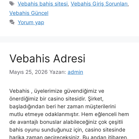
Etiketler
Vebahis bahis sitesi
,
Vebahis Giriş Sorunları
,
Vebahis Güncel
Yorum yap
Vebahis Adresi
Mayıs 25, 2026
Yazarı:
admin
Vebahis , üyelerimize güvendiğimiz ve
önerdiğimiz bir casino sitesidir. Şirket,
başladığından beri her zaman müşterilerini
mutlu etmeye odaklanmıştır. Hem eğlenceli hem
de avantajlı bonuslar alabileceğiniz çok çeşitli
bahis oyunu sunduğunuz için, casino sitesinde
harika zaman geçireceksiniz. Bu andan itibaren,