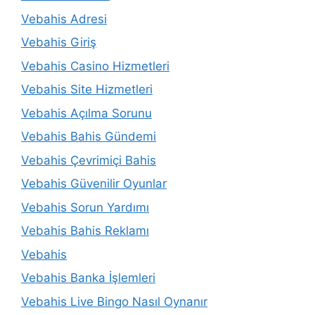
Vebahis Adresi
Vebahis Giriş
Vebahis Casino Hizmetleri
Vebahis Site Hizmetleri
Vebahis Açılma Sorunu
Vebahis Bahis Gündemi
Vebahis Çevrimiçi Bahis
Vebahis Güvenilir Oyunlar
Vebahis Sorun Yardımı
Vebahis Bahis Reklamı
Vebahis
Vebahis Banka İşlemleri
Vebahis Live Bingo Nasıl Oynanır