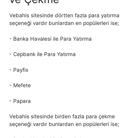
Vebahis sitesinde dörtten fazla para yatırma
seçeneği vardır bunlardan en popülerleri ise;
- Banka Havalesi ile Para Yatırma
- Cepbank ile Para Yatırma
- Payfix
- Mefete
- Papara
Vebahis sitesinde birden fazla para çekme
seçeneği vardır bunlardan en popülerleri ise;