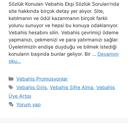
Sözlük Konuları Vebahis Ekşi Sözlük Soruları’nda
site hakkında birçok detay yer alıyor. Site,
katılmanın ve ödül kazanmanın birçok farklı
yolunu sunuyor ve hepsi bu konuya odaklanıyor.
Vebahis hesabını silin. Vebahis çevrimiçi ödeme
yapmanızı, çekmenizi ve para yatırmanızı sağlar.
Üyelerimizin endişe duyduğu ve bilmek istediği
konuların başında bunlar geliyor. Bir …
Devamını
oku…
Kategoriler
Vebahis Promosyonlar
Etiketler
Vebahis Giriş
,
Vebahis Şifre Alma
,
Vebahis
Üye Artışı
Yorum yap