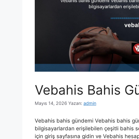
Vebahis Bahis G
Mayıs 14, 2026
Yazarı:
admin
Vebahis bahis gündemi Vebahis bahis gün
bilgisayarlardan erişilebilen çeşitli bahis
için giriş sayfasına gidin ve Vebahis hesap 