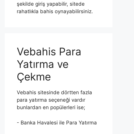
şekilde giriş yapabilir, sitede
rahatlıkla bahis oynayabilirsiniz.
Vebahis Para
Yatırma ve
Çekme
Vebahis sitesinde dörtten fazla
para yatırma seçeneği vardır
bunlardan en popülerleri ise;
- Banka Havalesi ile Para Yatırma