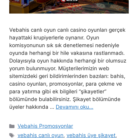
Vebahis canlı oyun canlı casino oyunları gerçek
hayattaki krupiyerlerle oynanır. Oyun
komisyonunun sık sık denetlemesi nedeniyle
oyunda herhangi bir hile vakasına rastlanmadı.
Dolayısıyla oyun hakkında herhangi bir olumsuz
yorum bulunmuyor. Müşterilerimizin web
sitemizdeki geri bildirimlerinden bazıları: bahis,
casino oyunları, promosyonlar, para çekme ve
para yatırma gibi ek bilgileri “şikayetler”
bölümünde bulabilirsiniz. Şikayet bölümünde
üyeler hakkında …
Devamını oku…
Kategoriler
Vebahis Promosyonlar
Etiketler
vebahis canlı oyun
,
vebahis üye şikayet
,