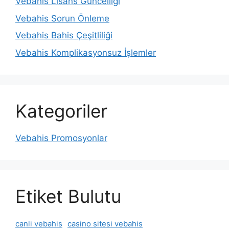
Vebahis Lisans Güncelliği
Vebahis Sorun Önleme
Vebahis Bahis Çeşitliliği
Vebahis Komplikasyonsuz İşlemler
Kategoriler
Vebahis Promosyonlar
Etiket Bulutu
canli vebahis
casino sitesi vebahis