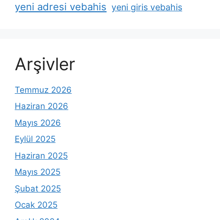
yeni adresi vebahis
yeni giris vebahis
Arşivler
Temmuz 2026
Haziran 2026
Mayıs 2026
Eylül 2025
Haziran 2025
Mayıs 2025
Şubat 2025
Ocak 2025