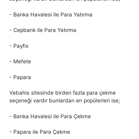
- Banka Havalesi ile Para Yatırma
- Cepbank ile Para Yatırma
- Payfix
- Mefete
- Papara
Vebahis sitesinde birden fazla para çekme
seçeneği vardır bunlardan en popülerleri ise;
- Banka Havalesi ile Para Çekme
- Papara ile Para Çekme