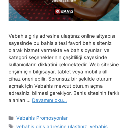
Vebahis giriş adresine ulaştınız online altyapısı
sayesinde bu bahis sitesi favori bahis siteniz
olarak hizmet vermekte ve bahis oyunları ve
kategori seçeneklerinin çeşitliliği sayesinde
kullanıcıların dikkatini çekmektedir. Web sitesine
erişim için bilgisayar, tablet veya mobil akıllı
cihaz önerilebilir. Sorunsuz bir şekilde oturum
açmak için Vebahis mevcut oturum açma
adresinizi bilmesi gerekiyor. Bahis sitesinin farklı
alanları …
Devamını oku…
Kategoriler
Vebahis Promosyonlar
Etiketler
vebahis giriş adresine ulaştınız
,
vebahis