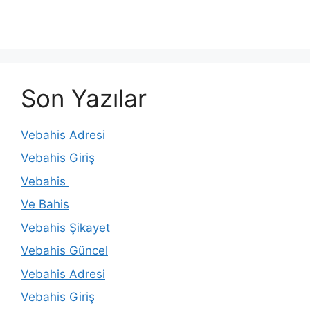
Son Yazılar
Vebahis Adresi
Vebahis Giriş
Vebahis
Ve Bahis
Vebahis Şikayet
Vebahis Güncel
Vebahis Adresi
Vebahis Giriş