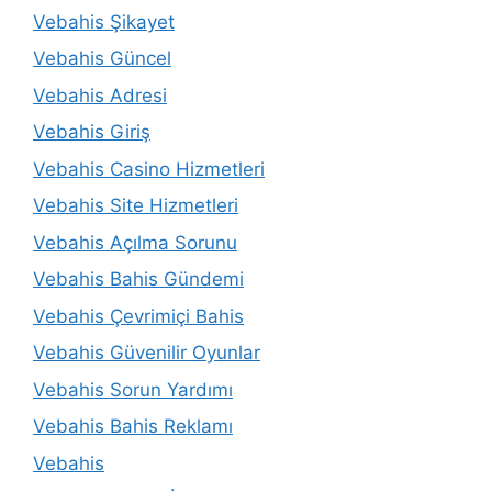
Vebahis Şikayet
Vebahis Güncel
Vebahis Adresi
Vebahis Giriş
Vebahis Casino Hizmetleri
Vebahis Site Hizmetleri
Vebahis Açılma Sorunu
Vebahis Bahis Gündemi
Vebahis Çevrimiçi Bahis
Vebahis Güvenilir Oyunlar
Vebahis Sorun Yardımı
Vebahis Bahis Reklamı
Vebahis