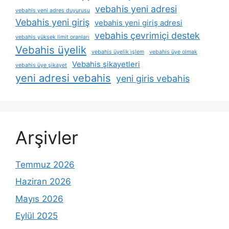
vebahis yeni adresi
vebahis yeni adres duyurusu
Vebahis yeni giriş
vebahis yeni giriş adresi
vebahis çevrimiçi destek
vebahis yüksek limit oranları
Vebahis üyelik
vebahis üyelik i̇şlem
vebahis üye olmak
Vebahis şikayetleri
vebahis üye şikayet
yeni adresi vebahis
yeni giris vebahis
Arşivler
Temmuz 2026
Haziran 2026
Mayıs 2026
Eylül 2025