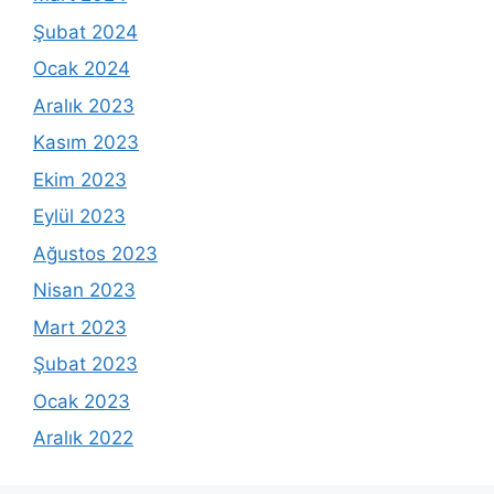
Şubat 2024
Ocak 2024
Aralık 2023
Kasım 2023
Ekim 2023
Eylül 2023
Ağustos 2023
Nisan 2023
Mart 2023
Şubat 2023
Ocak 2023
Aralık 2022