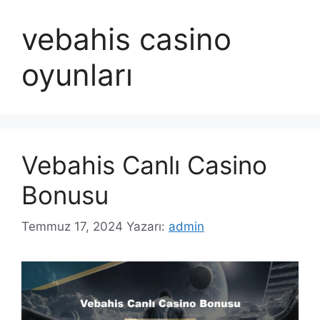
vebahis casino
oyunları
Vebahis Canlı Casino
Bonusu
Temmuz 17, 2024
Yazarı:
admin