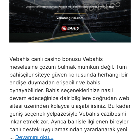
Vebahis canlı casino bonusu Vebahis
meselesine çözüm bulmak mümkün değil. Tüm
bahisçiler siteye güven konusunda herhangi bir
endişe duymadan erişebilir ve bahis
oynayabilirler. Bahis seçeneklerinize nasıl
devam edeceğinize dair bilgilere doğrudan web
sitesi üzerinden kolayca ulaşabilirsiniz. Bu kadar
geniş seçenek yelpazesiyle Vebahis cazibesini
inkar etmek zor. Ayrıca bahisle ilgilenen bireyler
canlı destek uygulamasından yararlanarak yeni
…
Devamını oku…