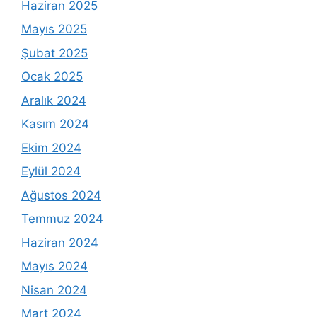
Haziran 2025
Mayıs 2025
Şubat 2025
Ocak 2025
Aralık 2024
Kasım 2024
Ekim 2024
Eylül 2024
Ağustos 2024
Temmuz 2024
Haziran 2024
Mayıs 2024
Nisan 2024
Mart 2024