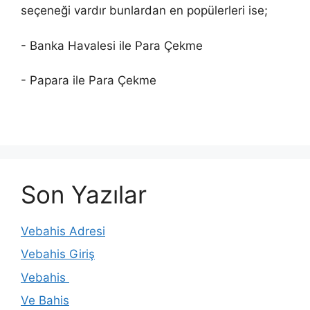
seçeneği vardır bunlardan en popülerleri ise;
- Banka Havalesi ile Para Çekme
- Papara ile Para Çekme
Son Yazılar
Vebahis Adresi
Vebahis Giriş
Vebahis
Ve Bahis