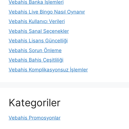
Vebahis Banka İşlemleri
Vebahis Live Bingo Nasıl Oynanır
Vebahis Kullanıcı Verileri
Vebahis Sanal Seçenekler
Vebahis Lisans Güncelliği
Vebahis Sorun Önleme
Vebahis Bahis Çeşitliliği
Vebahis Komplikasyonsuz İşlemler
Kategoriler
Vebahis Promosyonlar