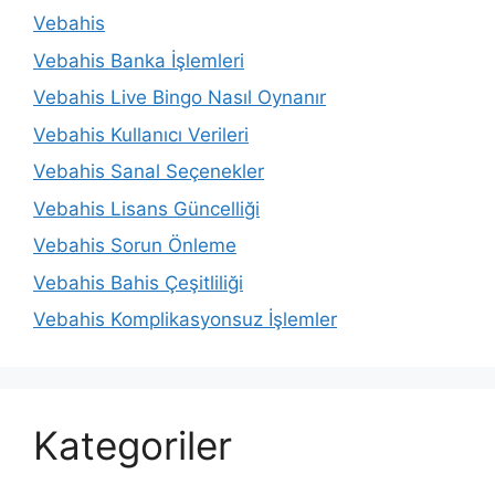
Vebahis
Vebahis Banka İşlemleri
Vebahis Live Bingo Nasıl Oynanır
Vebahis Kullanıcı Verileri
Vebahis Sanal Seçenekler
Vebahis Lisans Güncelliği
Vebahis Sorun Önleme
Vebahis Bahis Çeşitliliği
Vebahis Komplikasyonsuz İşlemler
Kategoriler