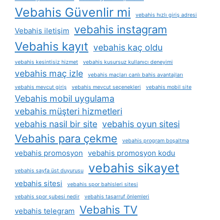
Vebahis Güvenlir mi
vebahis hızlı giriş adresi
vebahis instagram
Vebahis iletişim
Vebahis kayıt
vebahis kaç oldu
vebahis kesintisiz hizmet
vebahis kusursuz kullanıcı deneyimi
vebahis maç izle
vebahis maçları canlı bahis avantajları
vebahis mevcut giriş
vebahis mevcut seçenekleri
vebahis mobil site
Vebahis mobil uygulama
vebahis müşteri hizmetleri
vebahis nasil bir site
vebahis oyun sitesi
Vebahis para çekme
vebahis program boşaltma
vebahis promosyon
vebahis promosyon kodu
vebahis sikayet
vebahis sayfa üst duyurusu
vebahis sitesi
vebahis spor bahisleri sitesi
vebahis spor şubesi nedir
vebahis tasarruf önlemleri
Vebahis TV
vebahis telegram