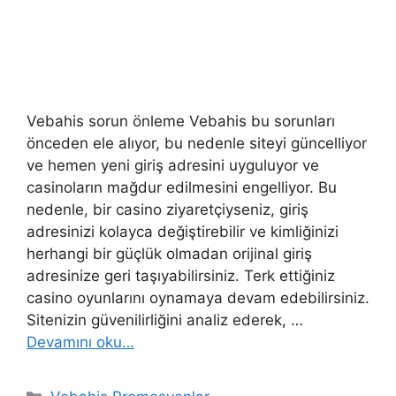
Vebahis sorun önleme Vebahis bu sorunları
önceden ele alıyor, bu nedenle siteyi güncelliyor
ve hemen yeni giriş adresini uyguluyor ve
casinoların mağdur edilmesini engelliyor. Bu
nedenle, bir casino ziyaretçiyseniz, giriş
adresinizi kolayca değiştirebilir ve kimliğinizi
herhangi bir güçlük olmadan orijinal giriş
adresinize geri taşıyabilirsiniz. Terk ettiğiniz
casino oyunlarını oynamaya devam edebilirsiniz.
Sitenizin güvenilirliğini analiz ederek, …
Devamını oku…
Kategoriler