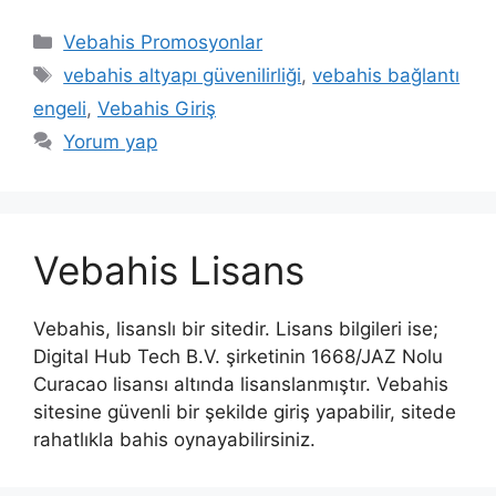
Kategoriler
Vebahis Promosyonlar
Etiketler
vebahis altyapı güvenilirliği
,
vebahis bağlantı
engeli
,
Vebahis Giriş
Yorum yap
Vebahis Lisans
Vebahis, lisanslı bir sitedir. Lisans bilgileri ise;
Digital Hub Tech B.V. şirketinin 1668/JAZ Nolu
Curacao lisansı altında lisanslanmıştır. Vebahis
sitesine güvenli bir şekilde giriş yapabilir, sitede
rahatlıkla bahis oynayabilirsiniz.