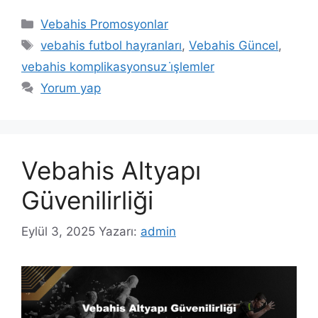
Kategoriler
Vebahis Promosyonlar
Etiketler
vebahis futbol hayranları
,
Vebahis Güncel
,
vebahis komplikasyonsuz i̇şlemler
Yorum yap
Vebahis Altyapı
Güvenilirliği
Eylül 3, 2025
Yazarı:
admin