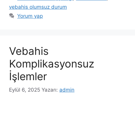
vebahis olumsuz durum
Yorum yap
Vebahis
Komplikasyonsuz
İşlemler
Eylül 6, 2025
Yazarı:
admin