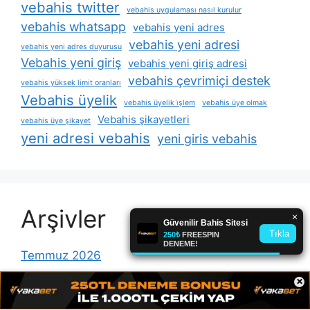
vebahis twitter
vebahis uygulaması nasıl kurulur
vebahis whatsapp
vebahis yeni adres
vebahis yeni adresi
vebahis yeni adres duyurusu
Vebahis yeni giriş
vebahis yeni giriş adresi
vebahis çevrimiçi destek
vebahis yüksek limit oranları
Vebahis üyelik
vebahis üyelik i̇şlem
vebahis üye olmak
Vebahis şikayetleri
vebahis üye şikayet
yeni adresi vebahis
yeni giris vebahis
Arşivler
Temmuz 2026
Haziran 2026
×
Mayıs 2026