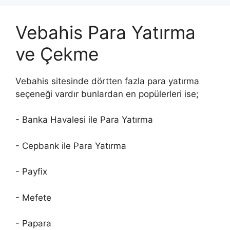
Vebahis Para Yatırma
ve Çekme
Vebahis sitesinde dörtten fazla para yatırma
seçeneği vardır bunlardan en popülerleri ise;
- Banka Havalesi ile Para Yatırma
- Cepbank ile Para Yatırma
- Payfix
- Mefete
- Papara