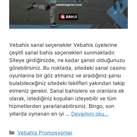
Vebahis sanal seçenekler Vebahis üyelerine
çeşitli sanal bahis seçenekleri sunmaktadır.
Siteye girdiğinizde, ne kadar şanslı olduğunuzu
görebilirsiniz. Bu noktada, sitedeki sanal casino
oyunlarına bir göz atmanız ve aradığınız şansı
bulabileceğiniz sitedeki teklifleri yakından takip
etmeniz gerekir. Sanal bahislere ve oranlara ek
olarak, istediğiniz koşulları izleyebilir ve tüm
hizmetlerden yararlanabilirsiniz. Bingo, son
yıllarda oynanan en iyi …
Devamını oku…
Kategoriler
Vebahis Promosyonlar