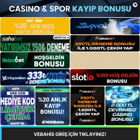
×
VEBAHİS GİRİŞ İÇİN TIKLAYINIZ!