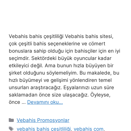
Vebahis bahis çeşitliliği Vebahis bahis sitesi,
çok çeşitli bahis seçeneklerine ve cömert
bonuslara sahip olduğu için bahisçiler için en iyi
seçimdir. Sektördeki büyük oyuncular kadar
etkileyici değil. Ama bunun hızla büyüyen bir
şirket olduğunu söylemeliyim. Bu makalede, bu
hızlı büyümeyi ve gelişimi yönlendiren temel
unsurları araştıracağız. Eşyalarınızı uzun süre
saklamadan önce size ulaşacağız. Öyleyse,
önce …
Devamını oku…
Kategoriler
Vebahis Promosyonlar
Etiketler
vebahis bahis çeşitliliği
,
vebahis com
,