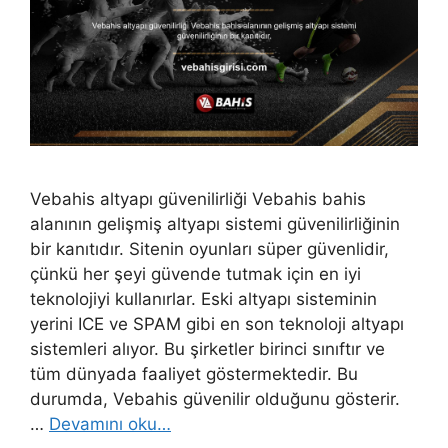
Vebahis altyapı güvenilirliği Vebahis bahis
alanının gelişmiş altyapı sistemi güvenilirliğinin
bir kanıtıdır. Sitenin oyunları süper güvenlidir,
çünkü her şeyi güvende tutmak için en iyi
teknolojiyi kullanırlar. Eski altyapı sisteminin
yerini ICE ve SPAM gibi en son teknoloji altyapı
sistemleri alıyor. Bu şirketler birinci sınıftır ve
tüm dünyada faaliyet göstermektedir. Bu
durumda, Vebahis güvenilir olduğunu gösterir.
…
Devamını oku…