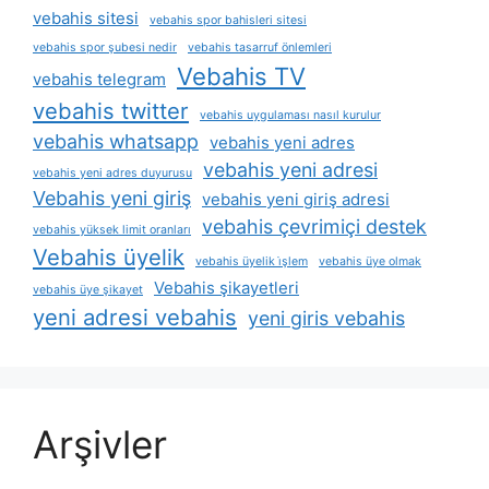
vebahis sitesi
vebahis spor bahisleri sitesi
vebahis spor şubesi nedir
vebahis tasarruf önlemleri
Vebahis TV
vebahis telegram
vebahis twitter
vebahis uygulaması nasıl kurulur
vebahis whatsapp
vebahis yeni adres
vebahis yeni adresi
vebahis yeni adres duyurusu
Vebahis yeni giriş
vebahis yeni giriş adresi
vebahis çevrimiçi destek
vebahis yüksek limit oranları
Vebahis üyelik
vebahis üyelik i̇şlem
vebahis üye olmak
Vebahis şikayetleri
vebahis üye şikayet
yeni adresi vebahis
yeni giris vebahis
Arşivler