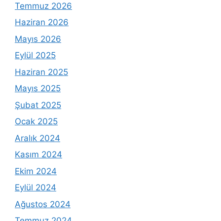
Temmuz 2026
Haziran 2026
Mayıs 2026
Eylül 2025
Haziran 2025
Mayıs 2025
Şubat 2025
Ocak 2025
Aralık 2024
Kasım 2024
Ekim 2024
Eylül 2024
Ağustos 2024
Temmuz 2024