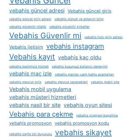
Vebahis Güncel
vebahis güncel adresi
Vebahis güncel giriş
vebahis güncel giriş adresi
vebahis güncel ve anlaşılır bilgi
vebahis güvenilir nitelik
vebahis güvenilir şirketler
Vebahis Güvenlir mi
vebahis hızlı giriş adresi
vebahis instagram
Vebahis iletişim
Vebahis kayıt
vebahis kaç oldu
vebahis kesintisiz hizmet
vebahis kusursuz kullanıcı deneyimi
vebahis maç izle
vebahis maçları canlı bahis avantajları
vebahis mevcut giriş
vebahis mevcut seçenekleri
vebahis mobil site
Vebahis mobil uygulama
vebahis müşteri hizmetleri
vebahis nasil bir site
vebahis oyun sitesi
Vebahis para çekme
vebahis program boşaltma
vebahis promosyon
vebahis promosyon kodu
vebahis sikayet
vebahis sayfa üst duyurusu