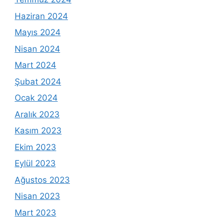
Haziran 2024
Mayıs 2024
Nisan 2024
Mart 2024
Şubat 2024
Ocak 2024
Aralık 2023
Kasım 2023
Ekim 2023
Eylül 2023
Ağustos 2023
Nisan 2023
Mart 2023