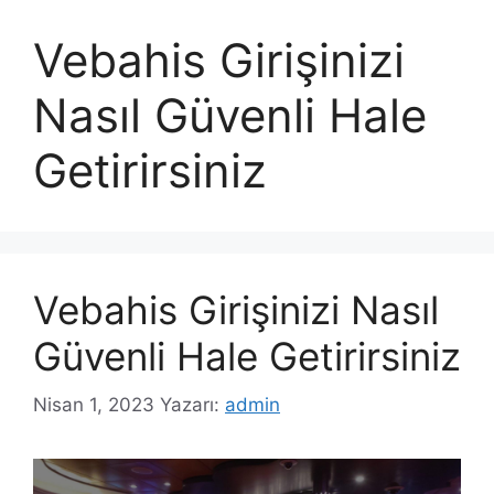
Vebahis Girişinizi
Nasıl Güvenli Hale
Getirirsiniz
Vebahis Girişinizi Nasıl
Güvenli Hale Getirirsiniz
Nisan 1, 2023
Yazarı:
admin