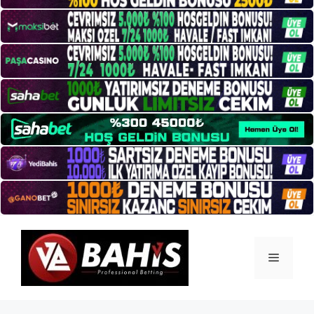
İçeriğe
atla
Menü