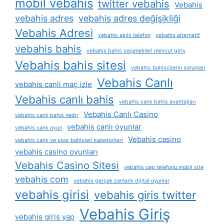
mobil vebahis
twitter vebahis
Vebahis
vebahis adres
vebahis adres değişikliği
Vebahis Adresi
vebahis akıllı telefon
vebahis alternatif
vebahis bahis
vebahis bahis seçenekleri mevcut giriş
Vebahis bahis sitesi
vebahis bahisçilerin sorunları
Vebahis Canlı
vebahis canli maç izle
Vebahis canlı bahis
vebahis canlı bahis avantajları
Vebahis Canlı Casino
vebahis canlı bahis nedir
vebahis canlı oyunlar
vebahis canlı oyun
Vebahis casino
vebahis canlı ve spor bahisleri kategorileri
vebahis casino oyunları
Vebahis Casino Sitesi
vebahis cep telefonu mobil site
vebahis com
vebahis gerçek zamanlı dijital oyunlar
vebahis girisi
vebahis giris twitter
Vebahis Giriş
vebahis giris yap