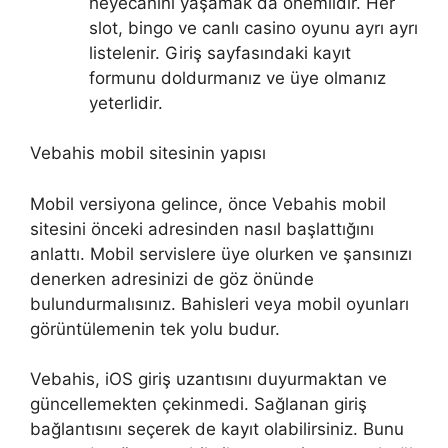
heyecanını yaşamak da önemlidir. Her
slot, bingo ve canlı casino oyunu ayrı ayrı
listelenir. Giriş sayfasındaki kayıt
formunu doldurmanız ve üye olmanız
yeterlidir.
Vebahis mobil sitesinin yapısı
Mobil versiyona gelince, önce Vebahis mobil
sitesini önceki adresinden nasıl başlattığını
anlattı. Mobil servislere üye olurken ve şansınızı
denerken adresinizi de göz önünde
bulundurmalısınız. Bahisleri veya mobil oyunları
görüntülemenin tek yolu budur.
Vebahis, iOS giriş uzantısını duyurmaktan ve
güncellemekten çekinmedi. Sağlanan giriş
bağlantısını seçerek de kayıt olabilirsiniz. Bunu