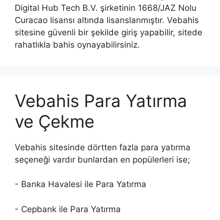
Digital Hub Tech B.V. şirketinin 1668/JAZ Nolu
Curacao lisansı altında lisanslanmıştır. Vebahis
sitesine güvenli bir şekilde giriş yapabilir, sitede
rahatlıkla bahis oynayabilirsiniz.
Vebahis Para Yatırma
ve Çekme
Vebahis sitesinde dörtten fazla para yatırma
seçeneği vardır bunlardan en popülerleri ise;
- Banka Havalesi ile Para Yatırma
- Cepbank ile Para Yatırma