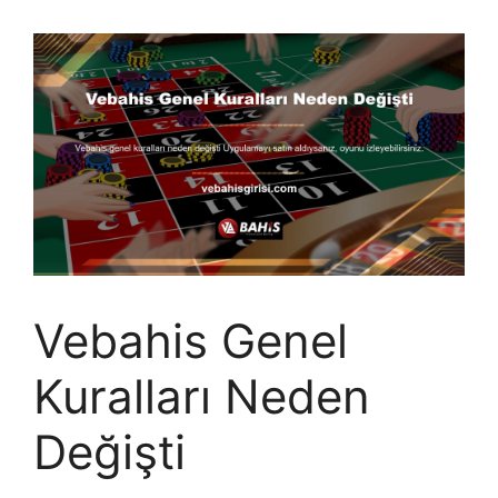
Vebahis Genel
Kuralları Neden
Değişti