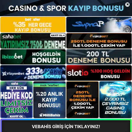
×
VEBAHİS GİRİŞ İÇİN TIKLAYINIZ!