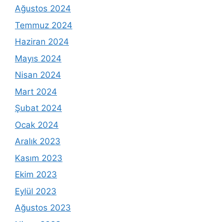
Ağustos 2024
Temmuz 2024
Haziran 2024
Mayıs 2024
Nisan 2024
Mart 2024
Şubat 2024
Ocak 2024
Aralık 2023
Kasım 2023
Ekim 2023
Eylül 2023
Ağustos 2023