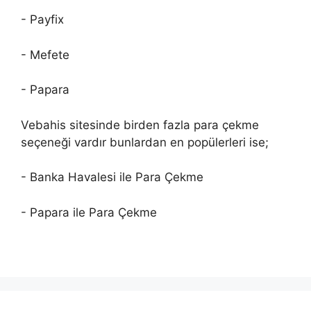
- Payfix
- Mefete
- Papara
Vebahis sitesinde birden fazla para çekme
seçeneği vardır bunlardan en popülerleri ise;
- Banka Havalesi ile Para Çekme
- Papara ile Para Çekme