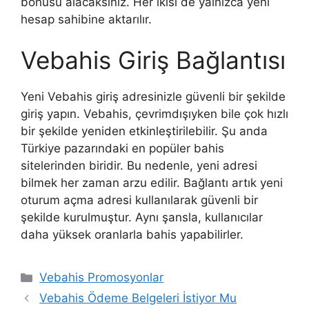
bonusu alacaksınız. Her ikisi de yalnızca yeni
hesap sahibine aktarılır.
Vebahis Giriş Bağlantısı
Yeni Vebahis giriş adresinizle güvenli bir şekilde
giriş yapın. Vebahis, çevrimdışıyken bile çok hızlı
bir şekilde yeniden etkinleştirilebilir. Şu anda
Türkiye pazarındaki en popüler bahis
sitelerinden biridir. Bu nedenle, yeni adresi
bilmek her zaman arzu edilir. Bağlantı artık yeni
oturum açma adresi kullanılarak güvenli bir
şekilde kurulmuştur. Aynı şansla, kullanıcılar
daha yüksek oranlarla bahis yapabilirler.
Kategoriler
Vebahis Promosyonlar
Vebahis Ödeme Belgeleri İstiyor Mu