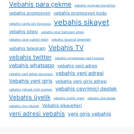
Vebahis para çekme
vebahis program boşaltma
vebahis promosyon
vebahis promosyon kodu
vebahis sikayet
vebahis sayfa üst duyurusu
vebahis sitesi
vebahis spor bahisleri sitesi
vebahis spor şubesi nedir
vebahis tasarruf önlemleri
Vebahis TV
vebahis telegram
vebahis twitter
vebahis uygulaması nasıl kurulur
vebahis whatsapp
vebahis yeni adres
vebahis yeni adresi
vebahis yeni adres duyurusu
Vebahis yeni giriş
vebahis yeni giriş adresi
vebahis çevrimiçi destek
vebahis yüksek limit oranları
Vebahis üyelik
vebahis üyelik i̇şlem
vebahis üye olmak
Vebahis şikayetleri
vebahis üye şikayet
yeni adresi vebahis
yeni giris vebahis