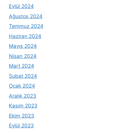
Eylül 2024
Ağustos 2024
Temmuz 2024
Haziran 2024
Mayıs 2024
Nisan 2024
Mart 2024
Şubat 2024
Ocak 2024
Aralık 2023
Kasım 2023
Ekim 2023
Eylül 2023