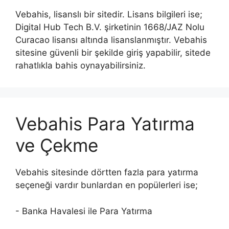
Vebahis, lisanslı bir sitedir. Lisans bilgileri ise;
Digital Hub Tech B.V. şirketinin 1668/JAZ Nolu
Curacao lisansı altında lisanslanmıştır. Vebahis
sitesine güvenli bir şekilde giriş yapabilir, sitede
rahatlıkla bahis oynayabilirsiniz.
Vebahis Para Yatırma
ve Çekme
Vebahis sitesinde dörtten fazla para yatırma
seçeneği vardır bunlardan en popülerleri ise;
- Banka Havalesi ile Para Yatırma