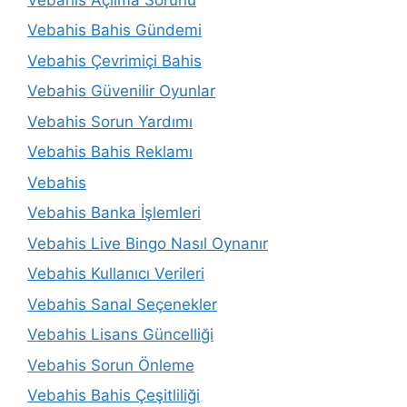
Vebahis Bahis Gündemi
Vebahis Çevrimiçi Bahis
Vebahis Güvenilir Oyunlar
Vebahis Sorun Yardımı
Vebahis Bahis Reklamı
Vebahis
Vebahis Banka İşlemleri
Vebahis Live Bingo Nasıl Oynanır
Vebahis Kullanıcı Verileri
Vebahis Sanal Seçenekler
Vebahis Lisans Güncelliği
Vebahis Sorun Önleme
Vebahis Bahis Çeşitliliği