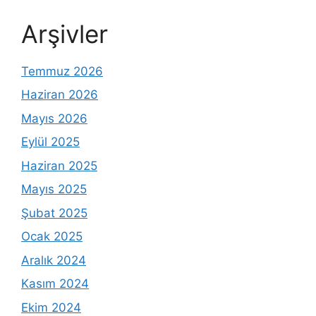
Arşivler
Temmuz 2026
Haziran 2026
Mayıs 2026
Eylül 2025
Haziran 2025
Mayıs 2025
Şubat 2025
Ocak 2025
Aralık 2024
Kasım 2024
Ekim 2024