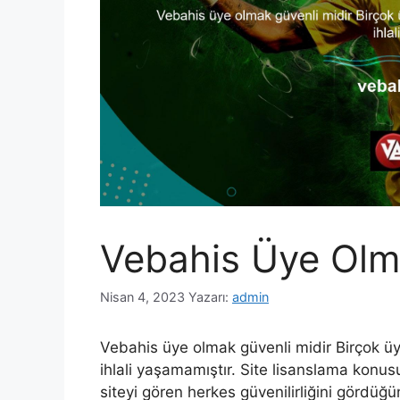
Vebahis Üye Olm
Nisan 4, 2023
Yazarı:
admin
Vebahis üye olmak güvenli midir Birçok üy
ihlali yaşamamıştır. Site lisanslama konu
siteyi gören herkes güvenilirliğini gördüğü