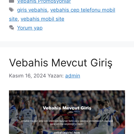
Vebahis Promosyonlar
Etiketler
giris vebahis
,
vebahis cep telefonu mobil
site
,
vebahis mobil site
Yorum yap
Vebahis Mevcut Giriş
Kasım 16, 2024
Yazarı:
admin