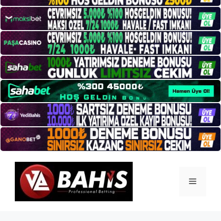
İçeriğe
atla
Menü