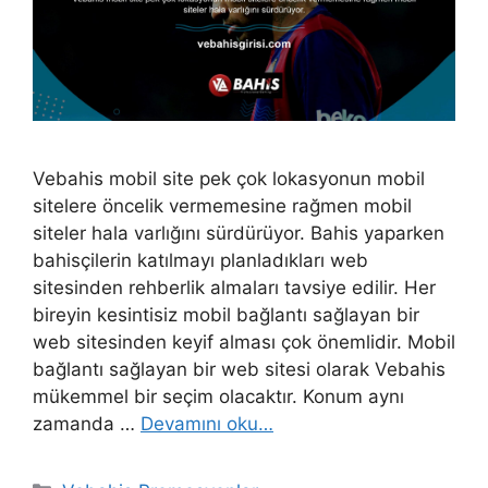
Vebahis mobil site pek çok lokasyonun mobil
sitelere öncelik vermemesine rağmen mobil
siteler hala varlığını sürdürüyor. Bahis yaparken
bahisçilerin katılmayı planladıkları web
sitesinden rehberlik almaları tavsiye edilir. Her
bireyin kesintisiz mobil bağlantı sağlayan bir
web sitesinden keyif alması çok önemlidir. Mobil
bağlantı sağlayan bir web sitesi olarak Vebahis
mükemmel bir seçim olacaktır. Konum aynı
zamanda …
Devamını oku…
Kategoriler