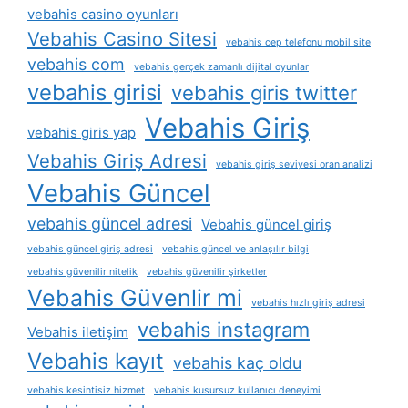
vebahis casino oyunları
Vebahis Casino Sitesi
vebahis cep telefonu mobil site
vebahis com
vebahis gerçek zamanlı dijital oyunlar
vebahis girisi
vebahis giris twitter
Vebahis Giriş
vebahis giris yap
Vebahis Giriş Adresi
vebahis giriş seviyesi oran analizi
Vebahis Güncel
vebahis güncel adresi
Vebahis güncel giriş
vebahis güncel giriş adresi
vebahis güncel ve anlaşılır bilgi
vebahis güvenilir nitelik
vebahis güvenilir şirketler
Vebahis Güvenlir mi
vebahis hızlı giriş adresi
vebahis instagram
Vebahis iletişim
Vebahis kayıt
vebahis kaç oldu
vebahis kesintisiz hizmet
vebahis kusursuz kullanıcı deneyimi