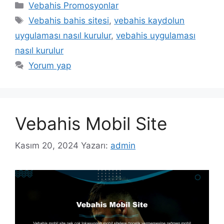
Kategoriler
Vebahis Promosyonlar
Etiketler
Vebahis bahis sitesi
,
vebahis kaydolun
uygulaması nasıl kurulur
,
vebahis uygulaması
nasıl kurulur
Yorum yap
Vebahis Mobil Site
Kasım 20, 2024
Yazarı:
admin