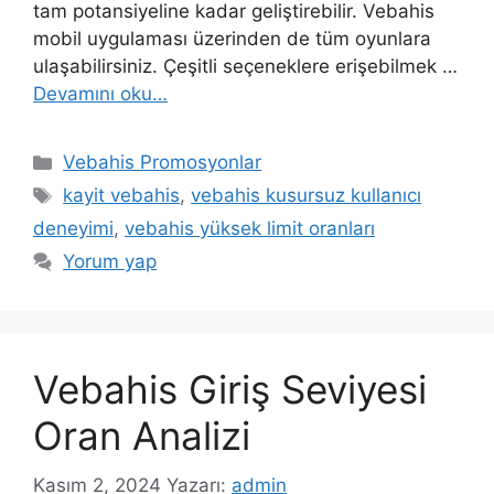
tam potansiyeline kadar geliştirebilir. Vebahis
mobil uygulaması üzerinden de tüm oyunlara
ulaşabilirsiniz. Çeşitli seçeneklere erişebilmek …
Devamını oku…
Kategoriler
Vebahis Promosyonlar
Etiketler
kayit vebahis
,
vebahis kusursuz kullanıcı
deneyimi
,
vebahis yüksek limit oranları
Yorum yap
Vebahis Giriş Seviyesi
Oran Analizi
Kasım 2, 2024
Yazarı:
admin