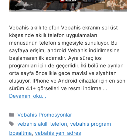
Vebahis akıllı telefon Vebahis ekranın sol üst
köşesinde akıllı telefon uygulamaları
menüsünün telefon simgesiyle sunuluyor. Bu
sayfaya erişim, android Vebahis indirilmesine
başlamanın ilk adımıdır. Aynı süreç ios
programları için de geçerlidir. İki bölüme ayrılan
orta sayfa öncelikle gece mavisi ve siyahtan
oluşuyor. IPhone ve Android cihazlar için en son
sürüm 4.1+ görselleri ve resmi indirme …
Devamını oku…
Kategoriler
Vebahis Promosyonlar
Etiketler
vebahis akıllı telefon
,
vebahis program
boşaltma
,
vebahis yeni adres