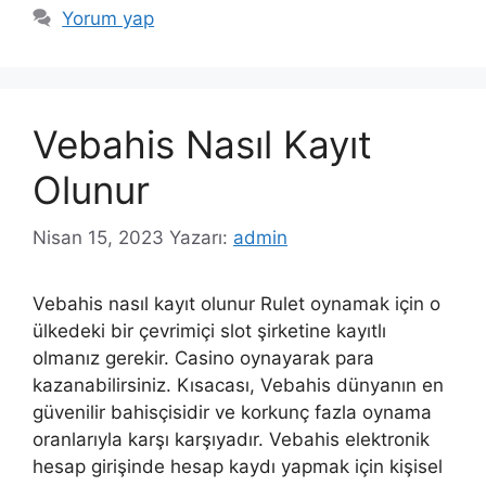
Yorum yap
Vebahis Nasıl Kayıt
Olunur
Nisan 15, 2023
Yazarı:
admin
Vebahis nasıl kayıt olunur Rulet oynamak için o
ülkedeki bir çevrimiçi slot şirketine kayıtlı
olmanız gerekir. Casino oynayarak para
kazanabilirsiniz. Kısacası, Vebahis dünyanın en
güvenilir bahisçisidir ve korkunç fazla oynama
oranlarıyla karşı karşıyadır. Vebahis elektronik
hesap girişinde hesap kaydı yapmak için kişisel