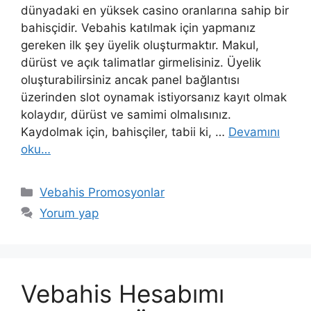
dünyadaki en yüksek casino oranlarına sahip bir
bahisçidir. Vebahis katılmak için yapmanız
gereken ilk şey üyelik oluşturmaktır. Makul,
dürüst ve açık talimatlar girmelisiniz. Üyelik
oluşturabilirsiniz ancak panel bağlantısı
üzerinden slot oynamak istiyorsanız kayıt olmak
kolaydır, dürüst ve samimi olmalısınız.
Kaydolmak için, bahisçiler, tabii ki, …
Devamını
oku…
Kategoriler
Vebahis Promosyonlar
Yorum yap
Vebahis Hesabımı