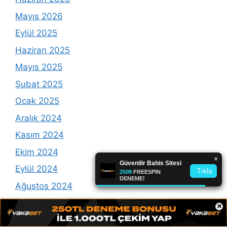
Mayıs 2026
Eylül 2025
Haziran 2025
Mayıs 2025
Şubat 2025
Ocak 2025
Aralık 2024
Kasım 2024
Ekim 2024
Eylül 2024
Ağustos 2024
Temmuz 2024
×
Haziran 2024