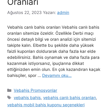
Oranları
Ağustos 22, 2023
Yazarı:
admin
Vebahis canlı bahis oranları Vebahis canlı bahis
oranları sitemize özeldir. Özellikle Derbi maçı
öncesi detaylı bilgi ve oran analizi için sitemizi
takipte kalın. Elbette bu şekilde daha yüksek
faizli kuponları doldurarak daha fazla kar elde
edebilirsiniz. Bahis oynamak ve daha fazla para
kazanmak istiyorsanız, ipuçlarına dikkat
ettiğinizden emin olun. En çok kazandıran kaçak
bahisçiler, spor …
Devamını oku…
Kategoriler
Vebahis Promosyonlar
Etiketler
vebahis bahis
,
vebahis canlı bahis oranları
,
vebahis mobil bahis kuponu seçenekleri