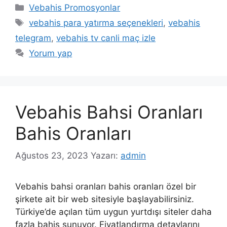
Kategoriler
Vebahis Promosyonlar
Etiketler
vebahis para yatırma seçenekleri
,
vebahis
telegram
,
vebahis tv canli maç izle
Yorum yap
Vebahis Bahsi Oranları
Bahis Oranları
Ağustos 23, 2023
Yazarı:
admin
Vebahis bahsi oranları bahis oranları özel bir
şirkete ait bir web sitesiyle başlayabilirsiniz.
Türkiye’de açılan tüm uygun yurtdışı siteler daha
fazla bahis sunuyor. Fiyatlandırma detaylarını