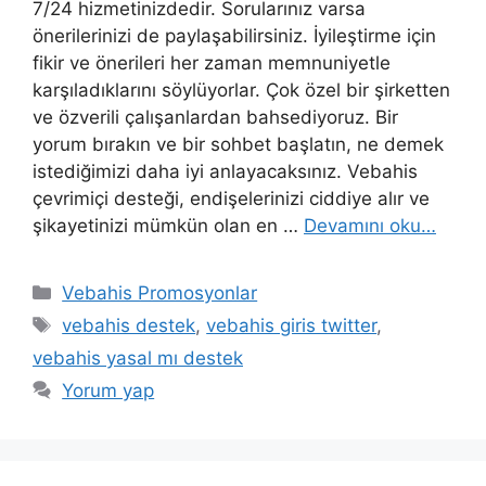
7/24 hizmetinizdedir. Sorularınız varsa
önerilerinizi de paylaşabilirsiniz. İyileştirme için
fikir ve önerileri her zaman memnuniyetle
karşıladıklarını söylüyorlar. Çok özel bir şirketten
ve özverili çalışanlardan bahsediyoruz. Bir
yorum bırakın ve bir sohbet başlatın, ne demek
istediğimizi daha iyi anlayacaksınız. Vebahis
çevrimiçi desteği, endişelerinizi ciddiye alır ve
şikayetinizi mümkün olan en …
Devamını oku…
Kategoriler
Vebahis Promosyonlar
Etiketler
vebahis destek
,
vebahis giris twitter
,
vebahis yasal mı destek
Yorum yap