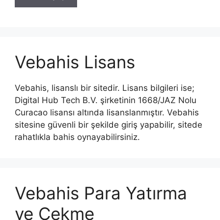
Vebahis Lisans
Vebahis, lisanslı bir sitedir. Lisans bilgileri ise;
Digital Hub Tech B.V. şirketinin 1668/JAZ Nolu
Curacao lisansı altında lisanslanmıştır. Vebahis
sitesine güvenli bir şekilde giriş yapabilir, sitede
rahatlıkla bahis oynayabilirsiniz.
Vebahis Para Yatırma
ve Çekme