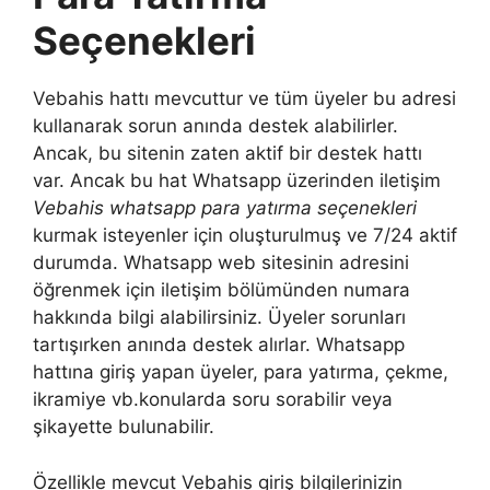
Seçenekleri
Vebahis hattı mevcuttur ve tüm üyeler bu adresi
kullanarak sorun anında destek alabilirler.
Ancak, bu sitenin zaten aktif bir destek hattı
var. Ancak bu hat Whatsapp üzerinden iletişim
Vebahis whatsapp para yatırma seçenekleri
kurmak isteyenler için oluşturulmuş ve 7/24 aktif
durumda. Whatsapp web sitesinin adresini
öğrenmek için iletişim bölümünden numara
hakkında bilgi alabilirsiniz. Üyeler sorunları
tartışırken anında destek alırlar. Whatsapp
hattına giriş yapan üyeler, para yatırma, çekme,
ikramiye vb.konularda soru sorabilir veya
şikayette bulunabilir.
Özellikle mevcut Vebahis giriş bilgilerinizin