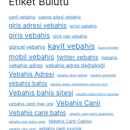
Etiket Bulutu
canli vebahis
casino sitesi vebahis
giris adresi vebahis
girisi vebahis
giris vebahis
giris yap vebahis
kayit vebahis
güncel vebahis
lisans bilgileri
mobil vebahis
twitter vebahis
Vebahis
vebahis adres
vebahis adres değişikliği
Vebahis Adresi
vebahis akıllı telefon
vebahis alternatif
vebahis bahis
vebahis bahis seçenekleri mevcut giriş
Vebahis bahis sitesi
vebahis bahisçilerin sorunları
Vebahis Canlı
vebahis canli maç izle
Vebahis canlı bahis
vebahis canlı bahis avantajları
Vebahis Canlı Casino
vebahis canlı bahis nedir
vebahis canlı oyunlar
vebahis canlı oyun