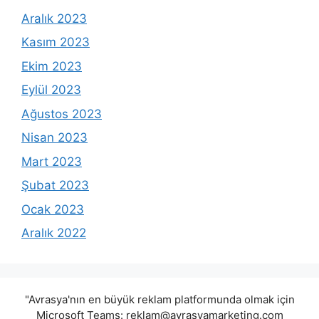
Aralık 2023
Kasım 2023
Ekim 2023
Eylül 2023
Ağustos 2023
Nisan 2023
Mart 2023
Şubat 2023
Ocak 2023
Aralık 2022
"Avrasya'nın en büyük reklam platformunda olmak için
Microsoft Teams:
reklam@avrasyamarketing.com