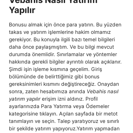
Yapılır
Bonusu almak için önce para yatırın. Bu yüzden
takas ve yatırım işlemlerine hakim olmamız
gerekiyor. Bu konuyla ilgili bazı temel bilgileri
daha önce paylaşmıştım. Ve bu bilgi mevcut
durumda önemlidir. Sınırlamalar ve yöntemler
hakkında gerekli bilgiler ayrıntılı olarak açıklanır.
Şimdi işin işleme kısmına geçelim. Giriş
bölümünde de belirttiğimiz gibi bonus
gereksinimleri kısmını değiştireceğiz. Onaydan
sonra, zaten hesabımıza anında
Vebahis nasıl
yatırım yapılır
erişim izni aldınız. Profil
ayarlarınızda Para Yatırma veya Ödemeler
kategorisine tıklayın. Açılan sayfada bir metot
tanımlayın ve seçin. Talep yaratıyoruz ve sınırlı
bir şekilde yatırım yapıyoruz.Yatırım yapmadan