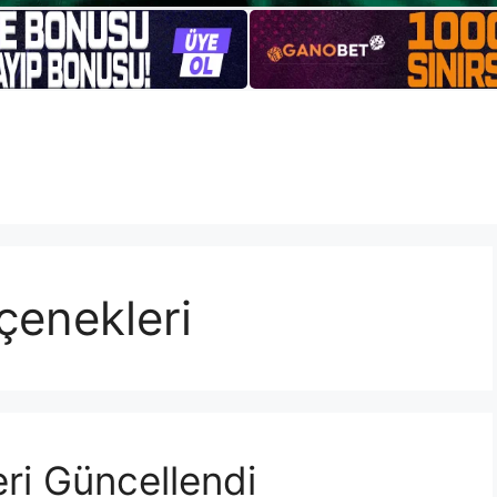
çenekleri
eri Güncellendi