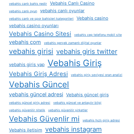
Vebahis Canlı Casino
vebahis canlı bahis nedir
vebahis canlı oyunlar
vebahis canlı oyun
Vebahis casino
vebahis canlı ve spor bahisleri kategorileri
vebahis casino oyunları
Vebahis Casino Sitesi
vebahis cep telefonu mobil site
vebahis com
vebahis gerçek zamanlı dijital oyunlar
vebahis girisi
vebahis giris twitter
Vebahis Giriş
vebahis giris yap
Vebahis Giriş Adresi
vebahis giriş seviyesi oran analizi
Vebahis Güncel
vebahis güncel adresi
Vebahis güncel giriş
vebahis güncel giriş adresi
vebahis güncel ve anlaşılır bilgi
vebahis güvenilir nitelik
vebahis güvenilir şirketler
Vebahis Güvenlir mi
vebahis hızlı giriş adresi
vebahis instagram
Vebahis iletişim