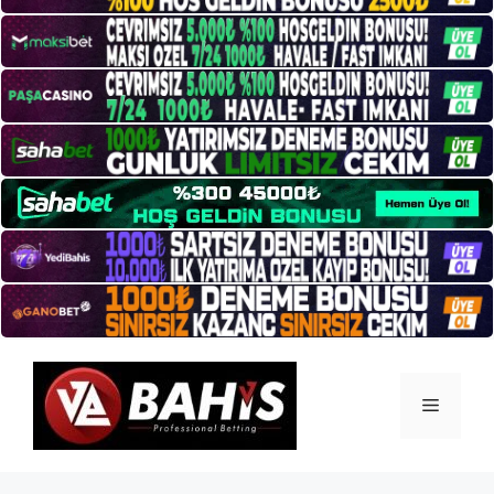
İçeriğe
atla
Menü