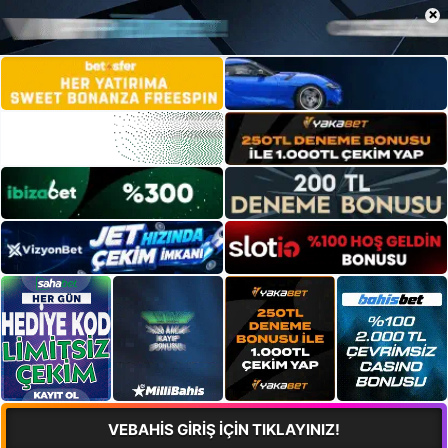
×
VEBAHİS GİRİŞ İÇİN TIKLAYINIZ!