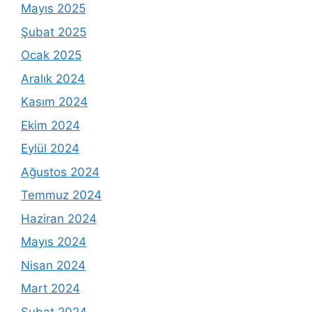
Mayıs 2025
Şubat 2025
Ocak 2025
Aralık 2024
Kasım 2024
Ekim 2024
Eylül 2024
Ağustos 2024
Temmuz 2024
Haziran 2024
Mayıs 2024
Nisan 2024
Mart 2024
Şubat 2024