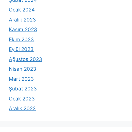
Ocak 2024
Aralık 2023
Kasım 2023
Ekim 2023
Eylül 2023
Ağustos 2023
Nisan 2023
Mart 2023
Şubat 2023
Ocak 2023
Aralık 2022