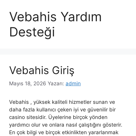
Vebahis Yardım
Desteği
Vebahis Giriş
Mayıs 18, 2026
Yazarı:
admin
Vebahis , yüksek kaliteli hizmetler sunan ve
daha fazla kullanıcı çeken iyi ve güvenilir bir
casino sitesidir. Üyelerine birçok yönden
yardımcı olur ve onlara nasıl çalıştığını gösterir.
En çok bilgi ve birçok etkinlikten yararlanmak