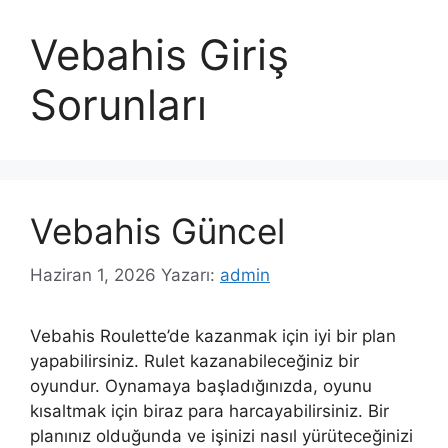
Vebahis Giriş
Sorunları
Vebahis Güncel
Haziran 1, 2026
Yazarı:
admin
Vebahis Roulette’de kazanmak için iyi bir plan
yapabilirsiniz. Rulet kazanabileceğiniz bir
oyundur. Oynamaya başladığınızda, oyunu
kısaltmak için biraz para harcayabilirsiniz. Bir
planınız olduğunda ve işinizi nasıl yürüteceğinizi