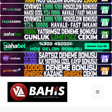
İçeriğe
atla
Menü