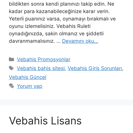
bildikten sonra kendi planınızı takip edin. Ne
kadar para kazanabileceğinize karar verin.
Yeterli puanınız varsa, oynamayı bırakmalı ve
oyunu izlemelisiniz. Vebahis Ruleti
oynadığınızda, sakin olmanız ve şiddetli
davranmamalısınız. …
Devamını oku…
Kategoriler
Vebahis Promosyonlar
Etiketler
Vebahis bahis sitesi
,
Vebahis Giriş Sorunları
,
Vebahis Güncel
Yorum yap
Vebahis Lisans