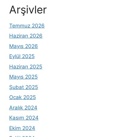
Arşivler
Temmuz 2026
Haziran 2026
Mayıs 2026
Eylül 2025
Haziran 2025
Mayıs 2025
Şubat 2025
Ocak 2025
Aralık 2024
Kasım 2024
Ekim 2024