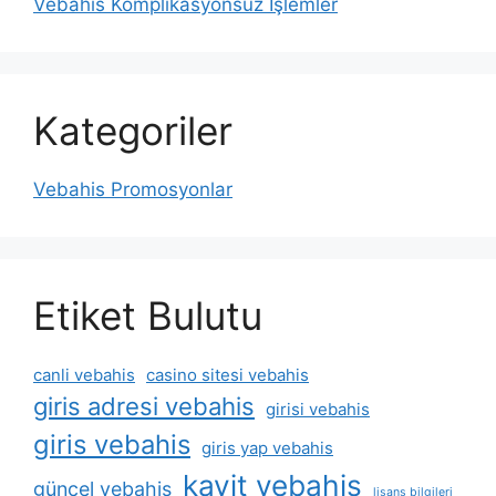
Vebahis Komplikasyonsuz İşlemler
Kategoriler
Vebahis Promosyonlar
Etiket Bulutu
canli vebahis
casino sitesi vebahis
giris adresi vebahis
girisi vebahis
giris vebahis
giris yap vebahis
kayit vebahis
güncel vebahis
lisans bilgileri