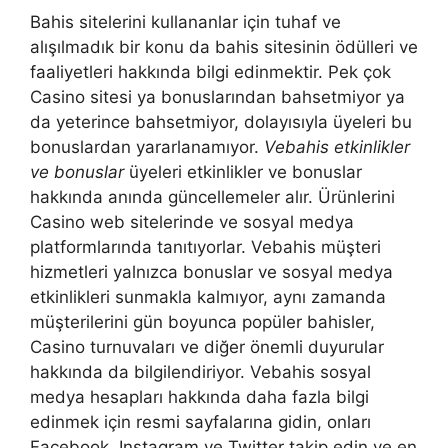
Bahis sitelerini kullananlar için tuhaf ve
alışılmadık bir konu da bahis sitesinin ödülleri ve
faaliyetleri hakkında bilgi edinmektir. Pek çok
Casino sitesi ya bonuslarından bahsetmiyor ya
da yeterince bahsetmiyor, dolayısıyla üyeleri bu
bonuslardan yararlanamıyor.
Vebahis etkinlikler
ve bonuslar
üyeleri etkinlikler ve bonuslar
hakkında anında güncellemeler alır. Ürünlerini
Casino web sitelerinde ve sosyal medya
platformlarında tanıtıyorlar. Vebahis müşteri
hizmetleri yalnızca bonuslar ve sosyal medya
etkinlikleri sunmakla kalmıyor, aynı zamanda
müşterilerini gün boyunca popüler bahisler,
Casino turnuvaları ve diğer önemli duyurular
hakkında da bilgilendiriyor. Vebahis sosyal
medya hesapları hakkında daha fazla bilgi
edinmek için resmi sayfalarına gidin, onları
Facebook, Instagram ve Twitter takip edin ve en