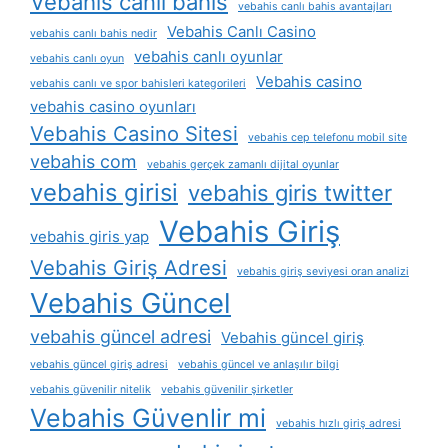
Vebahis canlı bahis
vebahis canlı bahis avantajları
Vebahis Canlı Casino
vebahis canlı bahis nedir
vebahis canlı oyunlar
vebahis canlı oyun
Vebahis casino
vebahis canlı ve spor bahisleri kategorileri
vebahis casino oyunları
Vebahis Casino Sitesi
vebahis cep telefonu mobil site
vebahis com
vebahis gerçek zamanlı dijital oyunlar
vebahis girisi
vebahis giris twitter
Vebahis Giriş
vebahis giris yap
Vebahis Giriş Adresi
vebahis giriş seviyesi oran analizi
Vebahis Güncel
vebahis güncel adresi
Vebahis güncel giriş
vebahis güncel giriş adresi
vebahis güncel ve anlaşılır bilgi
vebahis güvenilir nitelik
vebahis güvenilir şirketler
Vebahis Güvenlir mi
vebahis hızlı giriş adresi