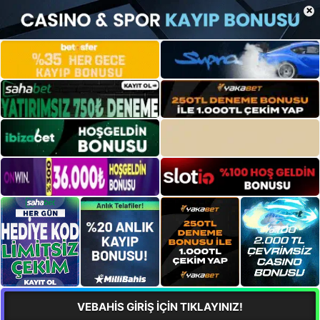
×
VEBAHİS GİRİŞ İÇİN TIKLAYINIZ!