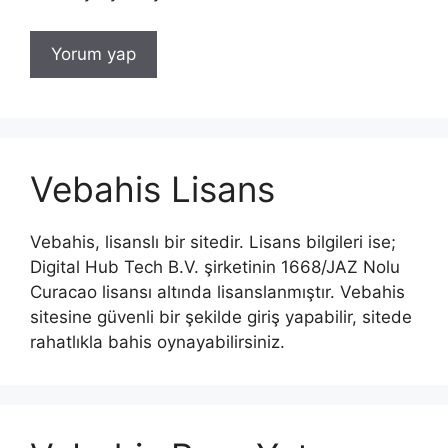
Vebahis Lisans
Vebahis, lisanslı bir sitedir. Lisans bilgileri ise;
Digital Hub Tech B.V. şirketinin 1668/JAZ Nolu
Curacao lisansı altında lisanslanmıştır. Vebahis
sitesine güvenli bir şekilde giriş yapabilir, sitede
rahatlıkla bahis oynayabilirsiniz.