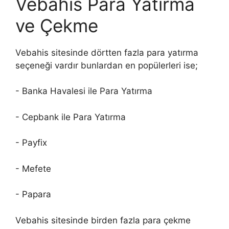
Vebahis Para Yatırma
ve Çekme
Vebahis sitesinde dörtten fazla para yatırma
seçeneği vardır bunlardan en popülerleri ise;
- Banka Havalesi ile Para Yatırma
- Cepbank ile Para Yatırma
- Payfix
- Mefete
- Papara
Vebahis sitesinde birden fazla para çekme