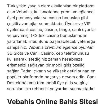
Türkiye’de yaygın olarak kullanılan bir platform
olan Vebahis, kullanıcılarına premium eğlence,
özel promosyonlar ve casino bonusları gibi
çeşitli avantajlar sunmaktadır. Üyeler ve VIP
üyeler canlı casino, casino, bingo, canlı oyunlar
ve çevrimiçi 1x2deki casino bonuslarından
yararlanabilirler. Bunu başarabilecek yeteneğe
sahipsiniz.
Vebahis premium eğlence oyunları
3D Slots ve Canlı Casino, cep telefonunuzu
kullanarak istediğiniz zaman hesabınıza
erişmenizi sağlayan bir mobil giriş özelliği
sağlar. Tadını çıkarın ve yüksek getiri sunan en
popüler platformda başarıya devam edin. Canlı
Destek bölümü tüm mobil üye giriş ve giriş
sorunları için rehberlik ve yardım sunmaktadır.
Vebahis Online Bahis Sitesi