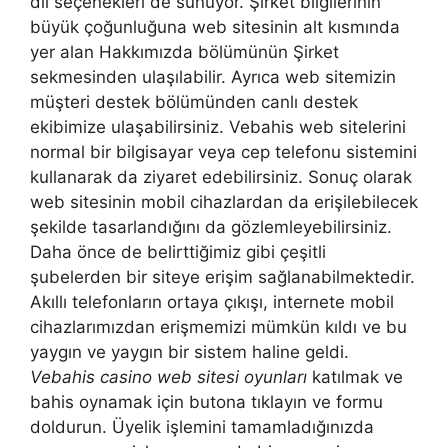
dil seçenekleri de sunuyor. Şirket bilgilerinin
büyük çoğunluğuna web sitesinin alt kısmında
yer alan Hakkımızda bölümünün Şirket
sekmesinden ulaşılabilir. Ayrıca web sitemizin
müşteri destek bölümünden canlı destek
ekibimize ulaşabilirsiniz. Vebahis web sitelerini
normal bir bilgisayar veya cep telefonu sistemini
kullanarak da ziyaret edebilirsiniz. Sonuç olarak
web sitesinin mobil cihazlardan da erişilebilecek
şekilde tasarlandığını da gözlemleyebilirsiniz.
Daha önce de belirttiğimiz gibi çeşitli
şubelerden bir siteye erişim sağlanabilmektedir.
Akıllı telefonların ortaya çıkışı, internete mobil
cihazlarımızdan erişmemizi mümkün kıldı ve bu
yaygın ve yaygın bir sistem haline geldi.
Vebahis casino web sitesi oyunları
katılmak ve
bahis oynamak için butona tıklayın ve formu
doldurun. Üyelik işlemini tamamladığınızda