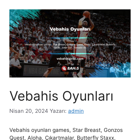
Vebahis Oyunları
Nisan 20, 2024
Yazarı:
admin
Vebahis oyunları games, Star Breast, Gonzos
Quest, Aloha, Çıkartmalar, Butterfly Staxx,