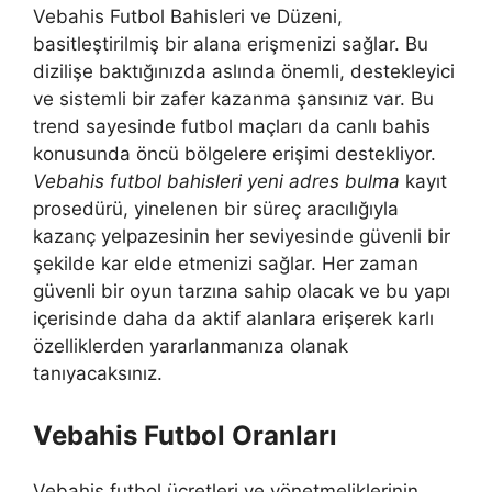
Vebahis Futbol Bahisleri ve Düzeni,
basitleştirilmiş bir alana erişmenizi sağlar. Bu
dizilişe baktığınızda aslında önemli, destekleyici
ve sistemli bir zafer kazanma şansınız var. Bu
trend sayesinde futbol maçları da canlı bahis
konusunda öncü bölgelere erişimi destekliyor.
Vebahis futbol bahisleri yeni adres bulma
kayıt
prosedürü, yinelenen bir süreç aracılığıyla
kazanç yelpazesinin her seviyesinde güvenli bir
şekilde kar elde etmenizi sağlar. Her zaman
güvenli bir oyun tarzına sahip olacak ve bu yapı
içerisinde daha da aktif alanlara erişerek karlı
özelliklerden yararlanmanıza olanak
tanıyacaksınız.
Vebahis Futbol Oranları
Vebahis futbol ücretleri ve yönetmeliklerinin