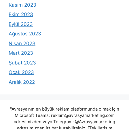
Kasım 2023
Ekim 2023
Eylül 2023
Ağustos 2023
Nisan 2023
Mart 2023
Şubat 2023
Ocak 2023
Aralık 2022
"Avrasya'nın en büyük reklam platformunda olmak için
Microsoft Teams:
reklam@avrasyamarketing.com
adresimizden veya Telegram: @Avrasyamarketing
adresimizden irtibat kurabilirsiniz. (Tek iletişim