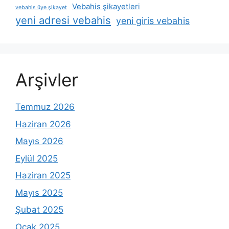
Vebahis şikayetleri
vebahis üye şikayet
yeni adresi vebahis
yeni giris vebahis
Arşivler
Temmuz 2026
Haziran 2026
Mayıs 2026
Eylül 2025
Haziran 2025
Mayıs 2025
Şubat 2025
Ocak 2025