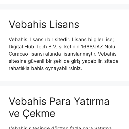
Vebahis Lisans
Vebahis, lisanslı bir sitedir. Lisans bilgileri ise;
Digital Hub Tech B.V. şirketinin 1668/JAZ Nolu
Curacao lisansı altında lisanslanmıştır. Vebahis
sitesine güvenli bir şekilde giriş yapabilir, sitede
rahatlıkla bahis oynayabilirsiniz.
Vebahis Para Yatırma
ve Çekme
Vebahis sitesinde dörtten fazla para yatırma