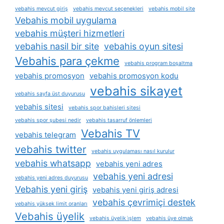
vebahis mevcut giriş
vebahis mevcut seçenekleri
vebahis mobil site
Vebahis mobil uygulama
vebahis müşteri hizmetleri
vebahis nasil bir site
vebahis oyun sitesi
Vebahis para çekme
vebahis program boşaltma
vebahis promosyon
vebahis promosyon kodu
vebahis sikayet
vebahis sayfa üst duyurusu
vebahis sitesi
vebahis spor bahisleri sitesi
vebahis spor şubesi nedir
vebahis tasarruf önlemleri
Vebahis TV
vebahis telegram
vebahis twitter
vebahis uygulaması nasıl kurulur
vebahis whatsapp
vebahis yeni adres
vebahis yeni adresi
vebahis yeni adres duyurusu
Vebahis yeni giriş
vebahis yeni giriş adresi
vebahis çevrimiçi destek
vebahis yüksek limit oranları
Vebahis üyelik
vebahis üyelik i̇şlem
vebahis üye olmak