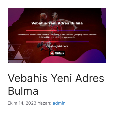
Vebahis Yeni Adres
Bulma
Ekim 14, 2023
Yazarı:
admin