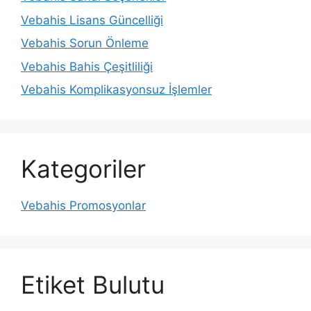
Vebahis Lisans Güncelliği
Vebahis Sorun Önleme
Vebahis Bahis Çeşitliliği
Vebahis Komplikasyonsuz İşlemler
Kategoriler
Vebahis Promosyonlar
Etiket Bulutu