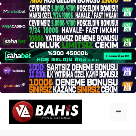
İçeriğe
atla
Menü