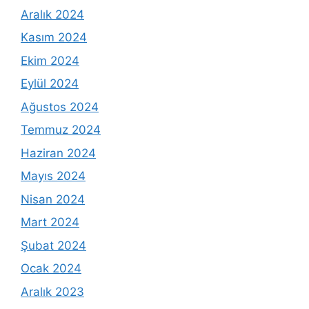
Aralık 2024
Kasım 2024
Ekim 2024
Eylül 2024
Ağustos 2024
Temmuz 2024
Haziran 2024
Mayıs 2024
Nisan 2024
Mart 2024
Şubat 2024
Ocak 2024
Aralık 2023