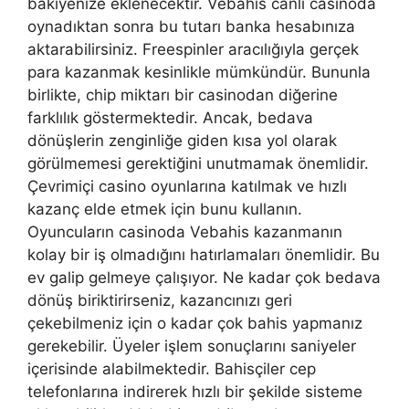
bakiyenize eklenecektir. Vebahis canlı casinoda
oynadıktan sonra bu tutarı banka hesabınıza
aktarabilirsiniz. Freespinler aracılığıyla gerçek
para kazanmak kesinlikle mümkündür. Bununla
birlikte, chip miktarı bir casinodan diğerine
farklılık göstermektedir. Ancak, bedava
dönüşlerin zenginliğe giden kısa yol olarak
görülmemesi gerektiğini unutmamak önemlidir.
Çevrimiçi casino oyunlarına katılmak ve hızlı
kazanç elde etmek için bunu kullanın.
Oyuncuların casinoda Vebahis kazanmanın
kolay bir iş olmadığını hatırlamaları önemlidir. Bu
ev galip gelmeye çalışıyor. Ne kadar çok bedava
dönüş biriktirirseniz, kazancınızı geri
çekebilmeniz için o kadar çok bahis yapmanız
gerekebilir. Üyeler işlem sonuçlarını saniyeler
içerisinde alabilmektedir. Bahisçiler cep
telefonlarına indirerek hızlı bir şekilde sisteme