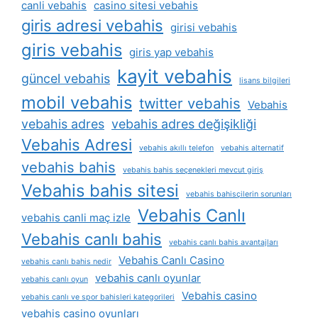
canli vebahis
casino sitesi vebahis
giris adresi vebahis
girisi vebahis
giris vebahis
giris yap vebahis
kayit vebahis
güncel vebahis
lisans bilgileri
mobil vebahis
twitter vebahis
Vebahis
vebahis adres
vebahis adres değişikliği
Vebahis Adresi
vebahis akıllı telefon
vebahis alternatif
vebahis bahis
vebahis bahis seçenekleri mevcut giriş
Vebahis bahis sitesi
vebahis bahisçilerin sorunları
Vebahis Canlı
vebahis canli maç izle
Vebahis canlı bahis
vebahis canlı bahis avantajları
Vebahis Canlı Casino
vebahis canlı bahis nedir
vebahis canlı oyunlar
vebahis canlı oyun
Vebahis casino
vebahis canlı ve spor bahisleri kategorileri
vebahis casino oyunları