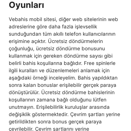
Oyunları
Vebahis mobil sitesi, diğer web sitelerinin web
adreslerine göre daha fazla işlevsellik
sunduğundan tüm akıllı telefon kullanıcılarının
erişimine açıktır. Ücretsiz döndürmelerin
çoğunluğu, ücretsiz döndürme bonusunu
kullanmak için gereken döndürme sayısı gibi
belirli bahis koşullarına bağlıdır. Free spinlerle
ilgili kuralları ve düzenlemeleri anlamak için
aşağıdaki örneği inceleyelim. Bahis yapıldıktan
sonra kalan bonuslar erişilebilir gerçek paraya
dönüştürülür. Ücretsiz döndürme bahislerinin
koşullarının zamana bağlı olduğunu lütfen
unutmayın. Erişilebilirlik kuruluşlar arasında
değişiklik göstermektedir. Çevrim şartları yerine
getirildikten sonra bonus gerçek paraya
çevrilebilir. Çevrim şartlarını yerine