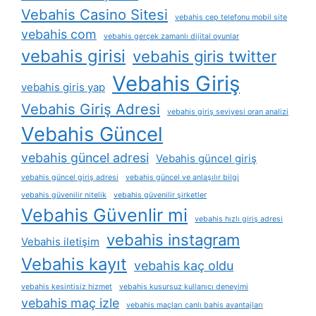
Vebahis Casino Sitesi
vebahis cep telefonu mobil site
vebahis com
vebahis gerçek zamanlı dijital oyunlar
vebahis girisi
vebahis giris twitter
Vebahis Giriş
vebahis giris yap
Vebahis Giriş Adresi
vebahis giriş seviyesi oran analizi
Vebahis Güncel
vebahis güncel adresi
Vebahis güncel giriş
vebahis güncel giriş adresi
vebahis güncel ve anlaşılır bilgi
vebahis güvenilir nitelik
vebahis güvenilir şirketler
Vebahis Güvenlir mi
vebahis hızlı giriş adresi
vebahis instagram
Vebahis iletişim
Vebahis kayıt
vebahis kaç oldu
vebahis kesintisiz hizmet
vebahis kusursuz kullanıcı deneyimi
vebahis maç izle
vebahis maçları canlı bahis avantajları