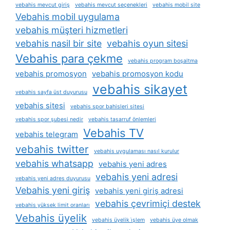
vebahis mevcut giriş
vebahis mevcut seçenekleri
vebahis mobil site
Vebahis mobil uygulama
vebahis müşteri hizmetleri
vebahis nasil bir site
vebahis oyun sitesi
Vebahis para çekme
vebahis program boşaltma
vebahis promosyon
vebahis promosyon kodu
vebahis sikayet
vebahis sayfa üst duyurusu
vebahis sitesi
vebahis spor bahisleri sitesi
vebahis spor şubesi nedir
vebahis tasarruf önlemleri
Vebahis TV
vebahis telegram
vebahis twitter
vebahis uygulaması nasıl kurulur
vebahis whatsapp
vebahis yeni adres
vebahis yeni adresi
vebahis yeni adres duyurusu
Vebahis yeni giriş
vebahis yeni giriş adresi
vebahis çevrimiçi destek
vebahis yüksek limit oranları
Vebahis üyelik
vebahis üyelik i̇şlem
vebahis üye olmak