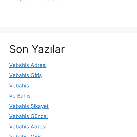
Son Yazılar
Vebahis Adresi
Vebahis Giriş
Vebahis
Ve Bahis
Vebahis Şikayet
Vebahis Güncel
Vebahis Adresi
Vebahis Giriş