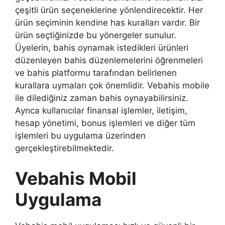
çeşitli ürün seçeneklerine yönlendirecektir. Her
ürün seçiminin kendine has kuralları vardır. Bir
ürün seçtiğinizde bu yönergeler sunulur.
Üyelerin, bahis oynamak istedikleri ürünleri
düzenleyen bahis düzenlemelerini öğrenmeleri
ve bahis platformu tarafından belirlenen
kurallara uymaları çok önemlidir. Vebahis mobile
ile dilediğiniz zaman bahis oynayabilirsiniz.
Ayrıca kullanıcılar finansal işlemler, iletişim,
hesap yönetimi, bonus işlemleri ve diğer tüm
işlemleri bu uygulama üzerinden
gerçekleştirebilmektedir.
Vebahis Mobil
Uygulama