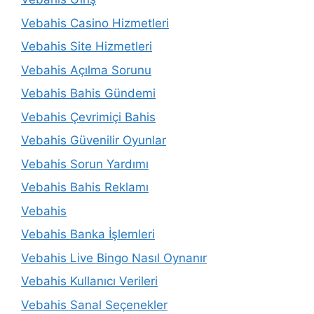
Vebahis Casino Hizmetleri
Vebahis Site Hizmetleri
Vebahis Açılma Sorunu
Vebahis Bahis Gündemi
Vebahis Çevrimiçi Bahis
Vebahis Güvenilir Oyunlar
Vebahis Sorun Yardımı
Vebahis Bahis Reklamı
Vebahis
Vebahis Banka İşlemleri
Vebahis Live Bingo Nasıl Oynanır
Vebahis Kullanıcı Verileri
Vebahis Sanal Seçenekler