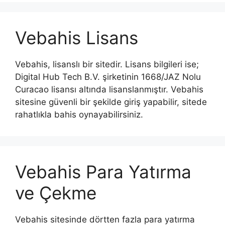
Vebahis Lisans
Vebahis, lisanslı bir sitedir. Lisans bilgileri ise;
Digital Hub Tech B.V. şirketinin 1668/JAZ Nolu
Curacao lisansı altında lisanslanmıştır. Vebahis
sitesine güvenli bir şekilde giriş yapabilir, sitede
rahatlıkla bahis oynayabilirsiniz.
Vebahis Para Yatırma
ve Çekme
Vebahis sitesinde dörtten fazla para yatırma