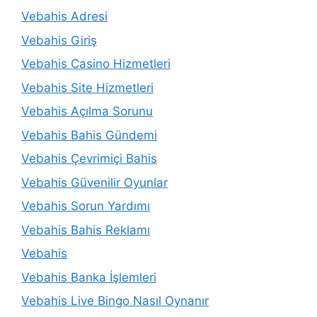
Vebahis Adresi
Vebahis Giriş
Vebahis Casino Hizmetleri
Vebahis Site Hizmetleri
Vebahis Açılma Sorunu
Vebahis Bahis Gündemi
Vebahis Çevrimiçi Bahis
Vebahis Güvenilir Oyunlar
Vebahis Sorun Yardımı
Vebahis Bahis Reklamı
Vebahis
Vebahis Banka İşlemleri
Vebahis Live Bingo Nasıl Oynanır