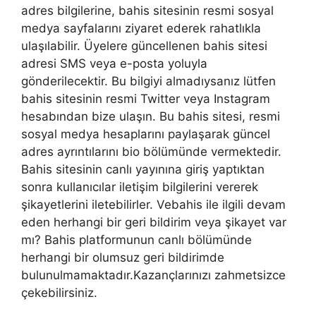
adres bilgilerine, bahis sitesinin resmi sosyal
medya sayfalarını ziyaret ederek rahatlıkla
ulaşılabilir. Üyelere güncellenen bahis sitesi
adresi SMS veya e-posta yoluyla
gönderilecektir. Bu bilgiyi almadıysanız lütfen
bahis sitesinin resmi Twitter veya Instagram
hesabından bize ulaşın. Bu bahis sitesi, resmi
sosyal medya hesaplarını paylaşarak güncel
adres ayrıntılarını bio bölümünde vermektedir.
Bahis sitesinin canlı yayınına giriş yaptıktan
sonra kullanıcılar iletişim bilgilerini vererek
şikayetlerini iletebilirler. Vebahis ile ilgili devam
eden herhangi bir geri bildirim veya şikayet var
mı? Bahis platformunun canlı bölümünde
herhangi bir olumsuz geri bildirimde
bulunulmamaktadır.Kazançlarınızı zahmetsizce
çekebilirsiniz.