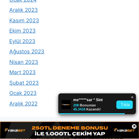
Aralık 2023
Kasım 2023
Ekim 2023
Eylül 2023
Ağustos 2023
Nisan 2023
Mart 2023
Şubat 2023
Ocak 2023
Aralık 2022
×
"Avrasya'nın en büyük reklam platformunda olmak için