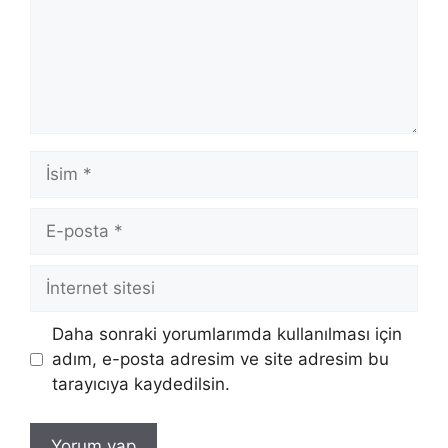
İsim
E-
posta
İnternet
sitesi
Daha sonraki yorumlarımda kullanılması için
adım, e-posta adresim ve site adresim bu
tarayıcıya kaydedilsin.