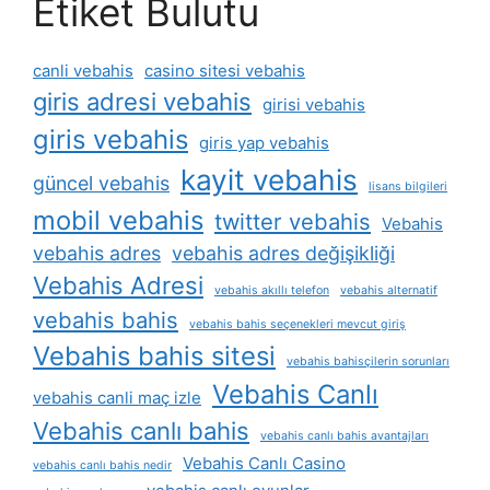
Etiket Bulutu
canli vebahis
casino sitesi vebahis
giris adresi vebahis
girisi vebahis
giris vebahis
giris yap vebahis
kayit vebahis
güncel vebahis
lisans bilgileri
mobil vebahis
twitter vebahis
Vebahis
vebahis adres
vebahis adres değişikliği
Vebahis Adresi
vebahis akıllı telefon
vebahis alternatif
vebahis bahis
vebahis bahis seçenekleri mevcut giriş
Vebahis bahis sitesi
vebahis bahisçilerin sorunları
Vebahis Canlı
vebahis canli maç izle
Vebahis canlı bahis
vebahis canlı bahis avantajları
Vebahis Canlı Casino
vebahis canlı bahis nedir