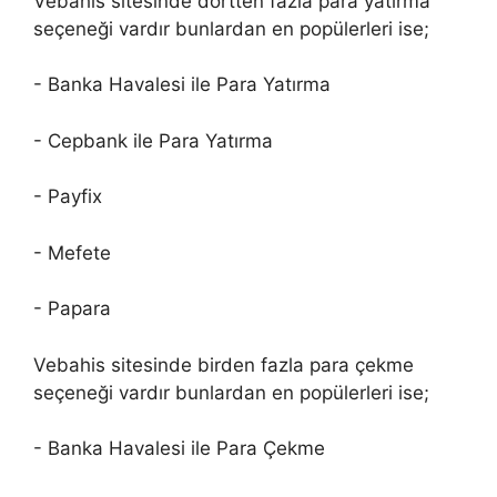
Vebahis sitesinde dörtten fazla para yatırma
seçeneği vardır bunlardan en popülerleri ise;
- Banka Havalesi ile Para Yatırma
- Cepbank ile Para Yatırma
- Payfix
- Mefete
- Papara
Vebahis sitesinde birden fazla para çekme
seçeneği vardır bunlardan en popülerleri ise;
- Banka Havalesi ile Para Çekme