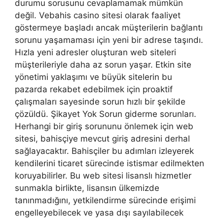
durumu sorusunu cevaplamamak mümkün
değil. Vebahis casino sitesi olarak faaliyet
göstermeye başladı ancak müşterilerin bağlantı
sorunu yaşamaması için yeni bir adrese taşındı.
Hızla yeni adresler oluşturan web siteleri
müşterileriyle daha az sorun yaşar. Etkin site
yönetimi yaklaşımı ve büyük sitelerin bu
pazarda rekabet edebilmek için proaktif
çalışmaları sayesinde sorun hızlı bir şekilde
çözüldü. Şikayet Yok Sorun giderme sorunları.
Herhangi bir giriş sorununu önlemek için web
sitesi, bahisçiye mevcut giriş adresini derhal
sağlayacaktır. Bahisçiler bu adımları izleyerek
kendilerini ticaret sürecinde istismar edilmekten
koruyabilirler. Bu web sitesi lisanslı hizmetler
sunmakla birlikte, lisansın ülkemizde
tanınmadığını, yetkilendirme sürecinde erişimi
engelleyebilecek ve yasa dışı sayılabilecek