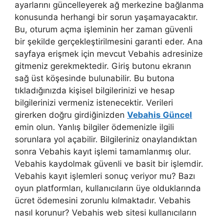
ayarlarını güncelleyerek ağ merkezine bağlanma
konusunda herhangi bir sorun yaşamayacaktır.
Bu, oturum açma işleminin her zaman güvenli
bir şekilde gerçekleştirilmesini garanti eder. Ana
sayfaya erişmek için mevcut Vebahis adresinize
gitmeniz gerekmektedir. Giriş butonu ekranın
sağ üst köşesinde bulunabilir. Bu butona
tıkladığınızda kişisel bilgilerinizi ve hesap
bilgilerinizi vermeniz istenecektir. Verileri
girerken doğru girdiğinizden
Vebahis Güncel
emin olun. Yanlış bilgiler ödemenizle ilgili
sorunlara yol açabilir. Bilgileriniz onaylandıktan
sonra Vebahis kayıt işlemi tamamlanmış olur.
Vebahis kaydolmak güvenli ve basit bir işlemdir.
Vebahis kayıt işlemleri sonuç veriyor mu? Bazı
oyun platformları, kullanıcıların üye olduklarında
ücret ödemesini zorunlu kılmaktadır. Vebahis
nasıl korunur? Vebahis web sitesi kullanıcıların