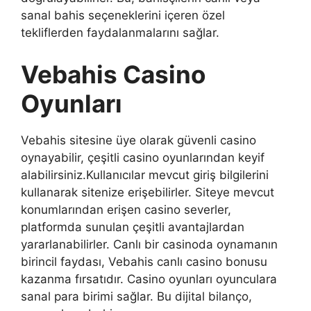
sanal bahis seçeneklerini içeren özel
tekliflerden faydalanmalarını sağlar.
Vebahis Casino
Oyunları
Vebahis sitesine üye olarak güvenli casino
oynayabilir, çeşitli casino oyunlarından keyif
alabilirsiniz.Kullanıcılar mevcut giriş bilgilerini
kullanarak sitenize erişebilirler. Siteye mevcut
konumlarından erişen casino severler,
platformda sunulan çeşitli avantajlardan
yararlanabilirler. Canlı bir casinoda oynamanın
birincil faydası, Vebahis canlı casino bonusu
kazanma fırsatıdır. Casino oyunları oyunculara
sanal para birimi sağlar. Bu dijital bilanço,