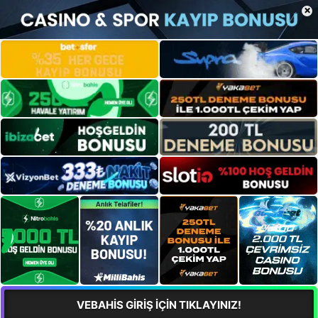
×
VEBAHİS GİRİŞ İÇİN TIKLAYINIZ!