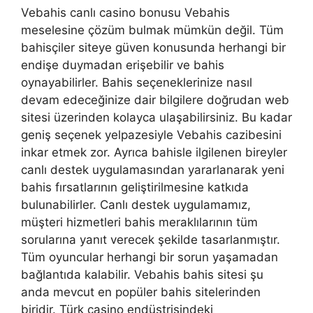
Vebahis canlı casino bonusu Vebahis
meselesine çözüm bulmak mümkün değil. Tüm
bahisçiler siteye güven konusunda herhangi bir
endişe duymadan erişebilir ve bahis
oynayabilirler. Bahis seçeneklerinize nasıl
devam edeceğinize dair bilgilere doğrudan web
sitesi üzerinden kolayca ulaşabilirsiniz. Bu kadar
geniş seçenek yelpazesiyle Vebahis cazibesini
inkar etmek zor. Ayrıca bahisle ilgilenen bireyler
canlı destek uygulamasından yararlanarak yeni
bahis fırsatlarının geliştirilmesine katkıda
bulunabilirler. Canlı destek uygulamamız,
müşteri hizmetleri bahis meraklılarının tüm
sorularına yanıt verecek şekilde tasarlanmıştır.
Tüm oyuncular herhangi bir sorun yaşamadan
bağlantıda kalabilir. Vebahis bahis sitesi şu
anda mevcut en popüler bahis sitelerinden
biridir. Türk casino endüstrisindeki