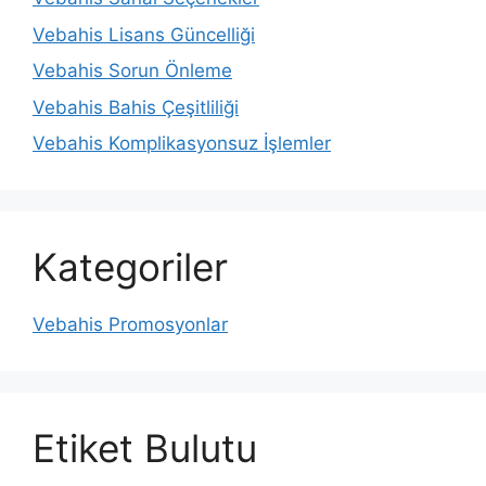
Vebahis Lisans Güncelliği
Vebahis Sorun Önleme
Vebahis Bahis Çeşitliliği
Vebahis Komplikasyonsuz İşlemler
Kategoriler
Vebahis Promosyonlar
Etiket Bulutu