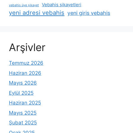
Vebahis şikayetleri
vebahis üye şikayet
yeni adresi vebahis
yeni giris vebahis
Arşivler
Temmuz 2026
Haziran 2026
Mayıs 2026
Eylül 2025
Haziran 2025
Mayıs 2025
Şubat 2025
Ocak 2025