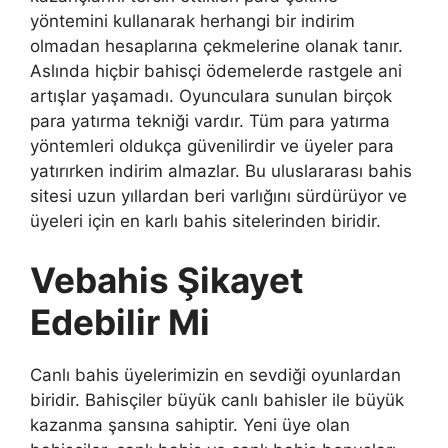
yöntemini kullanarak herhangi bir indirim
olmadan hesaplarına çekmelerine olanak tanır.
Aslında hiçbir bahisçi ödemelerde rastgele ani
artışlar yaşamadı. Oyunculara sunulan birçok
para yatırma tekniği vardır. Tüm para yatırma
yöntemleri oldukça güvenilirdir ve üyeler para
yatırırken indirim almazlar. Bu uluslararası bahis
sitesi uzun yıllardan beri varlığını sürdürüyor ve
üyeleri için en karlı bahis sitelerinden biridir.
Vebahis Şikayet
Edebilir Mi
Canlı bahis üyelerimizin en sevdiği oyunlardan
biridir. Bahisçiler büyük canlı bahisler ile büyük
kazanma şansına sahiptir. Yeni üye olan