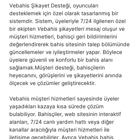
Vebahis Şikayet Desteği, oyuncuları
desteklemek için özel olarak tasarlanmış bir
sistemdir. Sistem, üyeleriyle 7/24 ilgilenen özel
bir ekipten
Vebahis şikayetleri mesaj
oluşur ve
müşteri hizmetleri, bahisçi geri bildirimlerini
değerlendirerek bahis sitesinin talep bölümünde
güncellemeler ve iyileştirmeler yapar. Böylece
üyelere güvenli ve konforlu bir bahis alanı
sağlamak.Müşteri desteği, bahisçilerin
heyecanını, görüşlerini ve şikayetlerini anında
ölçecek ve çözümler geliştirecektir.
Vebahis müşteri hizmetleri sayesinde üyeler
yaşadıkları kazaya kısa sürede çözüm
bulabiliyor. Bahisçiler, web sitesinin interaktif
alanları, 7/24 canlı yardım hattı veya diğer
kanallar aracılığıyla müşteri hizmetleri ile
iletişime geçebilirler. Ayrıca Vebahis bahis