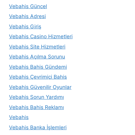
Vebahis Güncel
Vebahis Adresi
Vebahis Giriş
Vebahis Casino Hizmetleri
Vebahis Site Hizmetleri
Vebahis Açılma Sorunu
Vebahis Bahis Gündemi
Vebahis Çevrimiçi Bahis
Vebahis Güvenilir Oyunlar
Vebahis Sorun Yardımı
Vebahis Bahis Reklamı
Vebahis
Vebahis Banka İşlemleri