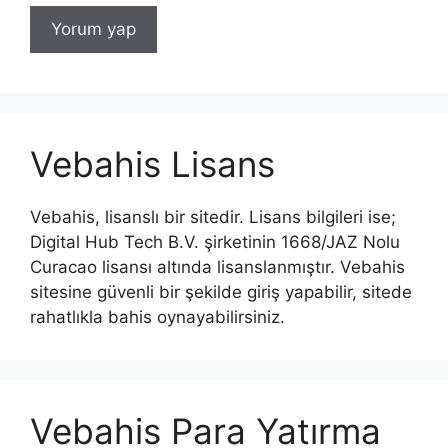
Vebahis Lisans
Vebahis, lisanslı bir sitedir. Lisans bilgileri ise;
Digital Hub Tech B.V. şirketinin 1668/JAZ Nolu
Curacao lisansı altında lisanslanmıştır. Vebahis
sitesine güvenli bir şekilde giriş yapabilir, sitede
rahatlıkla bahis oynayabilirsiniz.
Vebahis Para Yatırma