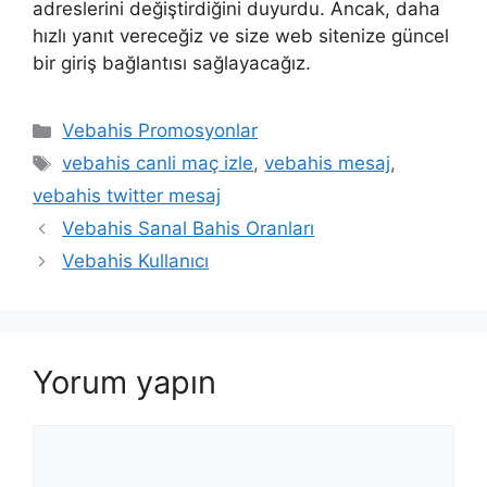
adreslerini değiştirdiğini duyurdu. Ancak, daha
hızlı yanıt vereceğiz ve size web sitenize güncel
bir giriş bağlantısı sağlayacağız.
Kategoriler
Vebahis Promosyonlar
Etiketler
vebahis canli maç izle
,
vebahis mesaj
,
vebahis twitter mesaj
Vebahis Sanal Bahis Oranları
Vebahis Kullanıcı
Yorum yapın
Yorum