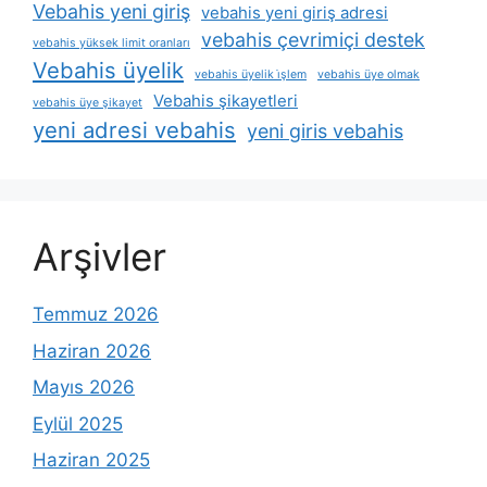
Vebahis yeni giriş
vebahis yeni giriş adresi
vebahis çevrimiçi destek
vebahis yüksek limit oranları
Vebahis üyelik
vebahis üyelik i̇şlem
vebahis üye olmak
Vebahis şikayetleri
vebahis üye şikayet
yeni adresi vebahis
yeni giris vebahis
Arşivler
Temmuz 2026
Haziran 2026
Mayıs 2026
Eylül 2025
Haziran 2025