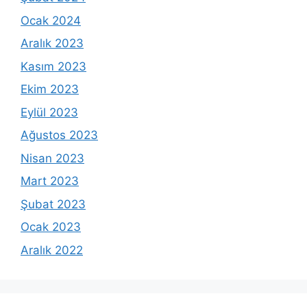
Ocak 2024
Aralık 2023
Kasım 2023
Ekim 2023
Eylül 2023
Ağustos 2023
Nisan 2023
Mart 2023
Şubat 2023
Ocak 2023
Aralık 2022