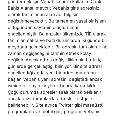
göndermek için Vebahis.com’u kullanın. Canlı
Bahis Ajansı, mevcut Vebahis giriş adresiniz
olarak tanımlanan alan adı bilgisini
değiştirmeyecektir. Bu tamamen yasal bir işlem
olduğundan sayfanın oluşturulması
engellenmiştir. Bu arızalar ülkemizde TİB olarak
tanımlanmakta ve bazı durumlarda iki günde bir
meydana gelmektedir. Bir adresin tam olarak ne
zaman değişeceğini tahmin etmek kolay
değildir. Ancak adres değişikliklerinin hafta içi
günlerde gerçekleştiği biliniyor. Bir site adresi
engellendiği anda yeni bir adres maratonu
başlar. Vebahis yeni adresini değiştirdi ancak
ismine bir sayı ekleyerek bunda karar kıldı.
Çoğu durumda adresler sıralı olarak belirlenir
ancak bazı durumlarda adresler rastgele
belirlenebilir. Site ayrıca Twitter gibi masaüstü
programların ve mobil giriş programı Vebahis