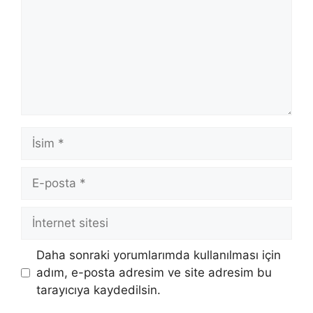
İsim
E-
posta
İnternet
sitesi
Daha sonraki yorumlarımda kullanılması için
adım, e-posta adresim ve site adresim bu
tarayıcıya kaydedilsin.