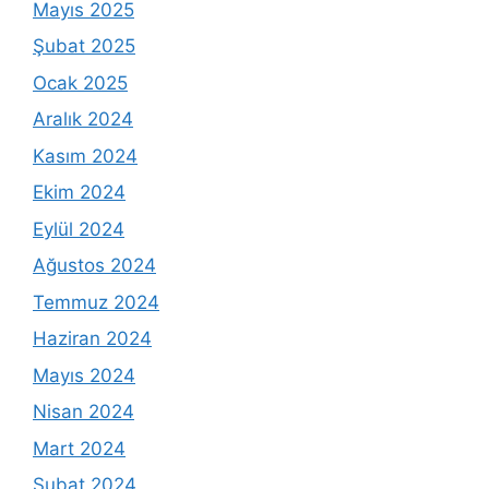
Mayıs 2025
Şubat 2025
Ocak 2025
Aralık 2024
Kasım 2024
Ekim 2024
Eylül 2024
Ağustos 2024
Temmuz 2024
Haziran 2024
Mayıs 2024
Nisan 2024
Mart 2024
Şubat 2024