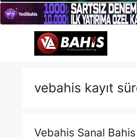
İçeriğe
atla
vebahis kayıt sür
Vebahis Sanal Bahis 