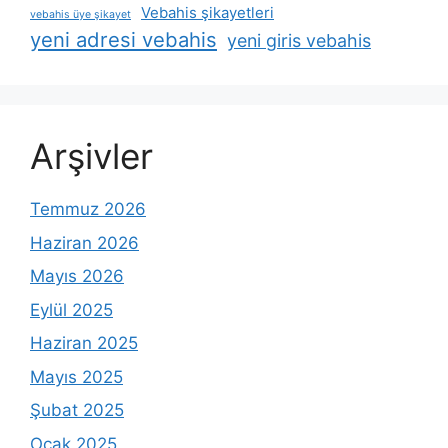
Vebahis şikayetleri
vebahis üye şikayet
yeni adresi vebahis
yeni giris vebahis
Arşivler
Temmuz 2026
Haziran 2026
Mayıs 2026
Eylül 2025
Haziran 2025
Mayıs 2025
Şubat 2025
Ocak 2025