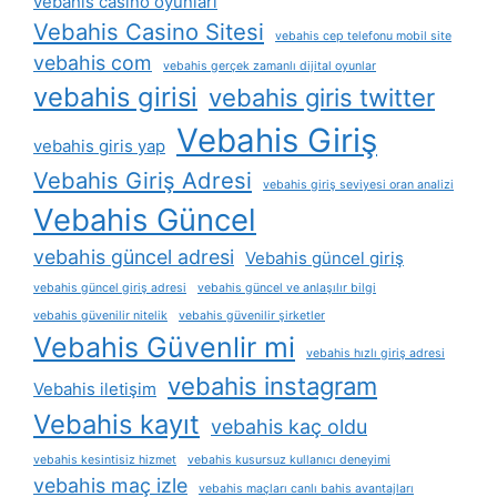
vebahis casino oyunları
Vebahis Casino Sitesi
vebahis cep telefonu mobil site
vebahis com
vebahis gerçek zamanlı dijital oyunlar
vebahis girisi
vebahis giris twitter
Vebahis Giriş
vebahis giris yap
Vebahis Giriş Adresi
vebahis giriş seviyesi oran analizi
Vebahis Güncel
vebahis güncel adresi
Vebahis güncel giriş
vebahis güncel giriş adresi
vebahis güncel ve anlaşılır bilgi
vebahis güvenilir nitelik
vebahis güvenilir şirketler
Vebahis Güvenlir mi
vebahis hızlı giriş adresi
vebahis instagram
Vebahis iletişim
Vebahis kayıt
vebahis kaç oldu
vebahis kesintisiz hizmet
vebahis kusursuz kullanıcı deneyimi
vebahis maç izle
vebahis maçları canlı bahis avantajları