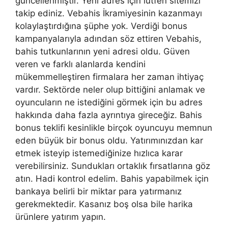
güncellenmiştir. Yeni adres için lütfen sitemizi
takip ediniz. Vebahis İkramiyesinin kazanmayı
kolaylaştırdığına şüphe yok. Verdiği bonus
kampanyalarıyla adından söz ettiren Vebahis,
bahis tutkunlarının yeni adresi oldu. Güven
veren ve farklı alanlarda kendini
mükemmelleştiren firmalara her zaman ihtiyaç
vardır. Sektörde neler olup bittiğini anlamak ve
oyuncuların ne istediğini görmek için bu adres
hakkında daha fazla ayrıntıya gireceğiz. Bahis
bonus teklifi kesinlikle birçok oyuncuyu memnun
eden büyük bir bonus oldu. Yatırımınızdan kar
etmek isteyip istemediğinize hızlıca karar
verebilirsiniz. Sundukları ortaklık fırsatlarına göz
atın. Hadi kontrol edelim. Bahis yapabilmek için
bankaya belirli bir miktar para yatırmanız
gerekmektedir. Kasanız boş olsa bile harika
ürünlere yatırım yapın.