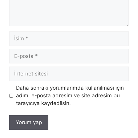
İsim
E-
posta
İnternet
sitesi
Daha sonraki yorumlarımda kullanılması için
adım, e-posta adresim ve site adresim bu
tarayıcıya kaydedilsin.