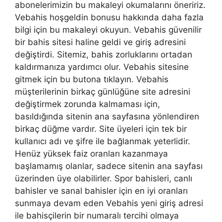
abonelerimizin bu makaleyi okumalarını öneririz.
Vebahis hoşgeldin bonusu hakkında daha fazla
bilgi için bu makaleyi okuyun. Vebahis güvenilir
bir bahis sitesi haline geldi ve giriş adresini
değiştirdi. Sitemiz, bahis zorluklarını ortadan
kaldırmanıza yardımcı olur. Vebahis sitesine
gitmek için bu butona tıklayın. Vebahis
müşterilerinin birkaç günlüğüne site adresini
değiştirmek zorunda kalmaması için,
basıldığında sitenin ana sayfasına yönlendiren
birkaç düğme vardır. Site üyeleri için tek bir
kullanıcı adı ve şifre ile bağlanmak yeterlidir.
Henüz yüksek faiz oranları kazanmaya
başlamamış olanlar, sadece sitenin ana sayfası
üzerinden üye olabilirler. Spor bahisleri, canlı
bahisler ve sanal bahisler için en iyi oranları
sunmaya devam eden Vebahis yeni giriş adresi
ile bahisçilerin bir numaralı tercihi olmaya