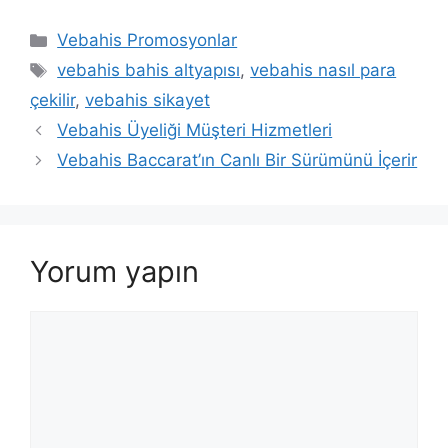
Kategoriler
Vebahis Promosyonlar
Etiketler
vebahis bahis altyapısı
,
vebahis nasıl para
çekilir
,
vebahis sikayet
Vebahis Üyeliği Müşteri Hizmetleri
Vebahis Baccarat’ın Canlı Bir Sürümünü İçerir
Yorum yapın
Yorum