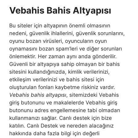
Vebahis Bahis Altyapısı
Bu siteler için altyapının önemli olmasının
nedeni, güvenlik ihlallerini, güvenlik sorunlarını,
oyunu bozan virüsleri, oyuncuların oyun
oynamasını bozan spam’leri ve diğer sorunları
önlemektir. Her zaman aynı anda gönderilir.
Güvenli bir altyapıya sahip olmayan bir bahis
sitesini kullandığınızda, kimlik verilerinizi,
etkileşim verilerinizi ve bahis sitesi için
oluşturulan fonları kaybetme riskiniz vardır.
Vebahis bahis altyapısı
, sitemizdeki Vebahis
giriş butonunu ve makalelerde Vebahis giriş
butonunu adres engellemesine tabi olmadan
kullanmanızı sağlar. Canlı destek için bize
katılın. Canlı Destek ve nereden alacağınız
hakkında daha fazla bilgi için değerli