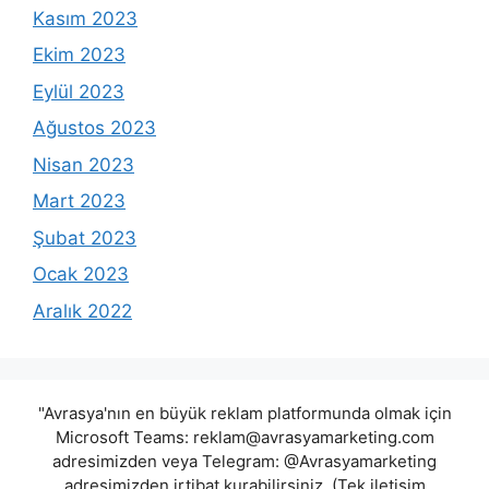
Kasım 2023
Ekim 2023
Eylül 2023
Ağustos 2023
Nisan 2023
Mart 2023
Şubat 2023
Ocak 2023
Aralık 2022
"Avrasya'nın en büyük reklam platformunda olmak için
Microsoft Teams:
reklam@avrasyamarketing.com
adresimizden veya Telegram: @Avrasyamarketing
adresimizden irtibat kurabilirsiniz. (Tek iletişim