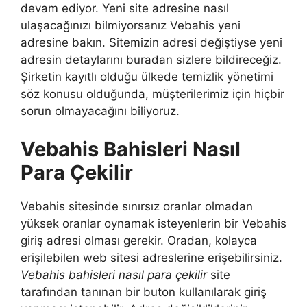
devam ediyor. Yeni site adresine nasıl
ulaşacağınızı bilmiyorsanız Vebahis yeni
adresine bakın. Sitemizin adresi değiştiyse yeni
adresin detaylarını buradan sizlere bildireceğiz.
Şirketin kayıtlı olduğu ülkede temizlik yönetimi
söz konusu olduğunda, müşterilerimiz için hiçbir
sorun olmayacağını biliyoruz.
Vebahis Bahisleri Nasıl
Para Çekilir
Vebahis sitesinde sınırsız oranlar olmadan
yüksek oranlar oynamak isteyenlerin bir Vebahis
giriş adresi olması gerekir. Oradan, kolayca
erişilebilen web sitesi adreslerine erişebilirsiniz.
Vebahis bahisleri nasıl para çekilir
site
tarafından tanınan bir buton kullanılarak giriş