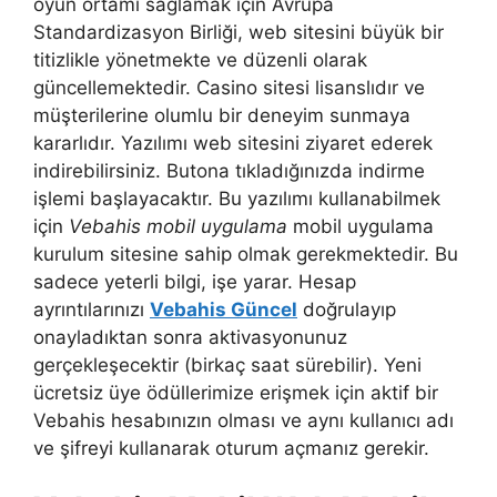
oyun ortamı sağlamak için Avrupa
Standardizasyon Birliği, web sitesini büyük bir
titizlikle yönetmekte ve düzenli olarak
güncellemektedir. Casino sitesi lisanslıdır ve
müşterilerine olumlu bir deneyim sunmaya
kararlıdır. Yazılımı web sitesini ziyaret ederek
indirebilirsiniz. Butona tıkladığınızda indirme
işlemi başlayacaktır. Bu yazılımı kullanabilmek
için
Vebahis mobil uygulama
mobil uygulama
kurulum sitesine sahip olmak gerekmektedir. Bu
sadece yeterli bilgi, işe yarar. Hesap
ayrıntılarınızı
Vebahis Güncel
doğrulayıp
onayladıktan sonra aktivasyonunuz
gerçekleşecektir (birkaç saat sürebilir). Yeni
ücretsiz üye ödüllerimize erişmek için aktif bir
Vebahis hesabınızın olması ve aynı kullanıcı adı
ve şifreyi kullanarak oturum açmanız gerekir.