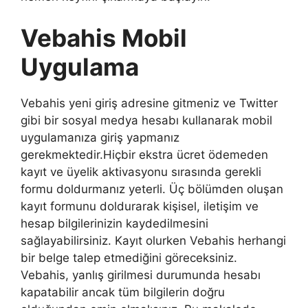
Vebahis Mobil
Uygulama
Vebahis yeni giriş adresine gitmeniz ve Twitter
gibi bir sosyal medya hesabı kullanarak mobil
uygulamanıza giriş yapmanız
gerekmektedir.Hiçbir ekstra ücret ödemeden
kayıt ve üyelik aktivasyonu sırasında gerekli
formu doldurmanız yeterli. Üç bölümden oluşan
kayıt formunu doldurarak kişisel, iletişim ve
hesap bilgilerinizin kaydedilmesini
sağlayabilirsiniz. Kayıt olurken Vebahis herhangi
bir belge talep etmediğini göreceksiniz.
Vebahis, yanlış girilmesi durumunda hesabı
kapatabilir ancak tüm bilgilerin doğru