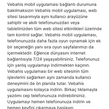
Vebahis mobil uygulaması bağlantı durumuna
bakılmaksızın Vebahis mobil uygulaması, web
sitesi tasarımıyla aynı kullanıcı arayüzüne
sahiptir ve akıllı telefonunuzdan veya
tabletinizden tüm web sitesi etkinlikleri üzerinde
tam kontrol sağlar. Vebahis mobil uygulaması,
telefonunuzda daha fazla oyun oynamak için ek
bir seçeneğin yanı sıra oyun sayfalarımızı da
içermektedir. Eğlence dünyasını internet
bağlantısıyla 7/24 yaşayabilirsiniz. Telefonunuz
için yanlış uygulamayı indirmekten kaçının.
Vebahis uygulaması bir web sitesinin tüm
işlevlerini sağlarken aynı zamanda kullanıcı
deneyimini de ön planda tutar. Vebahis
uygulamasını kolayca indirin. Birkaç tıklamayla
yazılımı cep telefonunuza indirebilirsiniz.
Uygulamayı hemen telefonunuza indirin ve
hemen keyfini çıkarmaya başlayın.