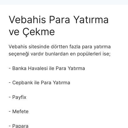
Vebahis Para Yatırma
ve Çekme
Vebahis sitesinde dörtten fazla para yatırma
seçeneği vardır bunlardan en popülerleri ise;
- Banka Havalesi ile Para Yatırma
- Cepbank ile Para Yatırma
- Payfix
- Mefete
- Papara