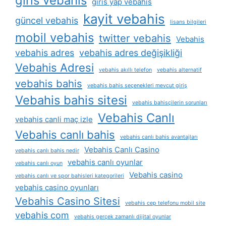
giris vebahis
giris yap vebahis
kayit vebahis
güncel vebahis
lisans bilgileri
mobil vebahis
twitter vebahis
Vebahis
vebahis adres
vebahis adres değişikliği
Vebahis Adresi
vebahis akıllı telefon
vebahis alternatif
vebahis bahis
vebahis bahis seçenekleri mevcut giriş
Vebahis bahis sitesi
vebahis bahisçilerin sorunları
Vebahis Canlı
vebahis canli maç izle
Vebahis canlı bahis
vebahis canlı bahis avantajları
Vebahis Canlı Casino
vebahis canlı bahis nedir
vebahis canlı oyunlar
vebahis canlı oyun
Vebahis casino
vebahis canlı ve spor bahisleri kategorileri
vebahis casino oyunları
Vebahis Casino Sitesi
vebahis cep telefonu mobil site
vebahis com
vebahis gerçek zamanlı dijital oyunlar