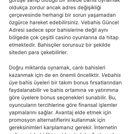
görüşe sahip olduğu bir sitede bahis oynamak
oldukça zordur ancak adres değişikliği
çerçevesinde herhangi bir sorun yaşamadan
özgürce hareket edebilirsiniz. Vebahis Güncel
Adresi sadece spor bahislerine değil aynı
bölgede çok çeşitli casino oyunlarına da hitap
etmektedir. Bahisçiler sorunsuz bir şekilde
siteden para çekebilirler.
Doğru miktarda oynamak, canlı bahisleri
kazanmak için de en önemli önceliktir.
Vebahis
üye
bahis üyeleri bir takım bonus fırsatlarından
faydalanabilir ve bahis ortamına ve yatırımına
göre üyelere bonus seçenekleri sunabilir. Bu,
oyuncuların tercihlerine göre finansal işlemler
yapmalarını sağlar. Avantaj elde etmek için
promosyon alternatiflerini kullanmak için
gereksinimleri karşılamanız gerekir. İnternetin