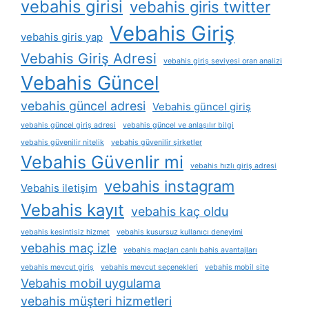
vebahis girisi
vebahis giris twitter
Vebahis Giriş
vebahis giris yap
Vebahis Giriş Adresi
vebahis giriş seviyesi oran analizi
Vebahis Güncel
vebahis güncel adresi
Vebahis güncel giriş
vebahis güncel giriş adresi
vebahis güncel ve anlaşılır bilgi
vebahis güvenilir nitelik
vebahis güvenilir şirketler
Vebahis Güvenlir mi
vebahis hızlı giriş adresi
vebahis instagram
Vebahis iletişim
Vebahis kayıt
vebahis kaç oldu
vebahis kesintisiz hizmet
vebahis kusursuz kullanıcı deneyimi
vebahis maç izle
vebahis maçları canlı bahis avantajları
vebahis mevcut giriş
vebahis mevcut seçenekleri
vebahis mobil site
Vebahis mobil uygulama
vebahis müşteri hizmetleri