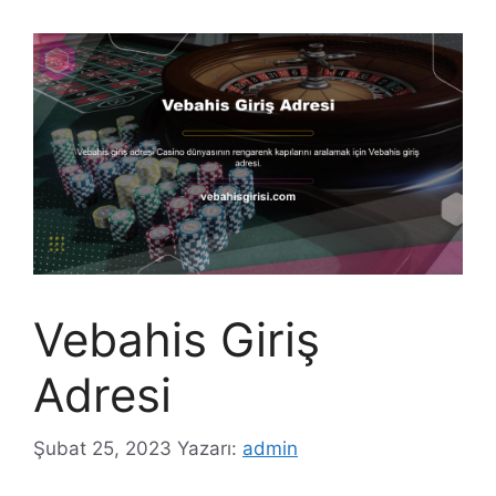
Vebahis Giriş
Adresi
Şubat 25, 2023
Yazarı:
admin