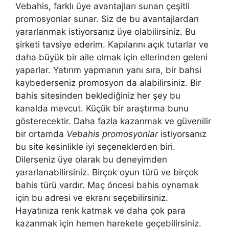
Vebahis, farklı üye avantajları sunan çeşitli
promosyonlar sunar. Siz de bu avantajlardan
yararlanmak istiyorsanız üye olabilirsiniz. Bu
şirketi tavsiye ederim. Kapılarını açık tutarlar ve
daha büyük bir aile olmak için ellerinden geleni
yaparlar. Yatırım yapmanın yanı sıra, bir bahsi
kaybederseniz promosyon da alabilirsiniz. Bir
bahis sitesinden beklediğiniz her şey bu
kanalda mevcut. Küçük bir araştırma bunu
gösterecektir. Daha fazla kazanmak ve güvenilir
bir ortamda
Vebahis promosyonlar
istiyorsanız
bu site kesinlikle iyi seçeneklerden biri.
Dilerseniz üye olarak bu deneyimden
yararlanabilirsiniz. Birçok oyun türü ve birçok
bahis türü vardır. Maç öncesi bahis oynamak
için bu adresi ve ekranı seçebilirsiniz.
Hayatınıza renk katmak ve daha çok para
kazanmak için hemen harekete geçebilirsiniz.