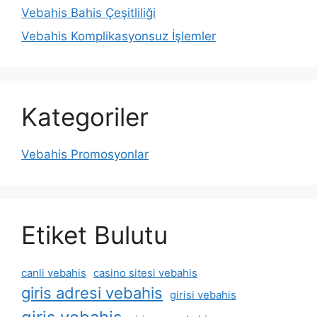
Vebahis Bahis Çeşitliliği
Vebahis Komplikasyonsuz İşlemler
Kategoriler
Vebahis Promosyonlar
Etiket Bulutu
canli vebahis
casino sitesi vebahis
giris adresi vebahis
girisi vebahis