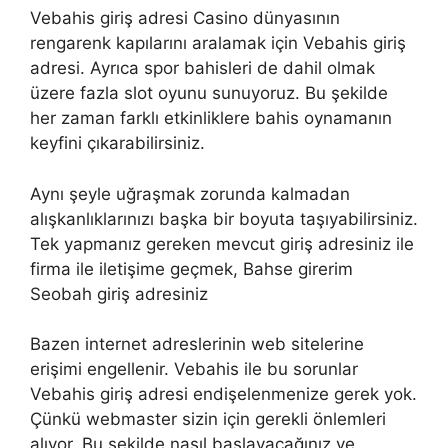
Vebahis giriş adresi Casino dünyasının
rengarenk kapılarını aralamak için Vebahis giriş
adresi. Ayrıca spor bahisleri de dahil olmak
üzere fazla slot oyunu sunuyoruz. Bu şekilde
her zaman farklı etkinliklere bahis oynamanın
keyfini çıkarabilirsiniz.
Aynı şeyle uğraşmak zorunda kalmadan
alışkanlıklarınızı başka bir boyuta taşıyabilirsiniz.
Tek yapmanız gereken mevcut giriş adresiniz ile
firma ile iletişime geçmek, Bahse girerim
Seobah giriş adresiniz
Bazen internet adreslerinin web sitelerine
erişimi engellenir. Vebahis ile bu sorunlar
Vebahis giriş adresi endişelenmenize gerek yok.
Çünkü webmaster sizin için gerekli önlemleri
alıyor. Bu şekilde nasıl başlayacağınız ve