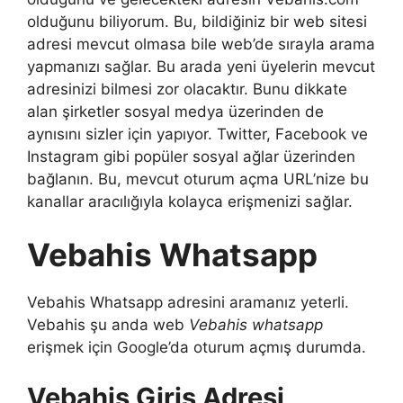
olduğunu biliyorum. Bu, bildiğiniz bir web sitesi
adresi mevcut olmasa bile web’de sırayla arama
yapmanızı sağlar. Bu arada yeni üyelerin mevcut
adresinizi bilmesi zor olacaktır. Bunu dikkate
alan şirketler sosyal medya üzerinden de
aynısını sizler için yapıyor. Twitter, Facebook ve
Instagram gibi popüler sosyal ağlar üzerinden
bağlanın. Bu, mevcut oturum açma URL’nize bu
kanallar aracılığıyla kolayca erişmenizi sağlar.
Vebahis Whatsapp
Vebahis Whatsapp adresini aramanız yeterli.
Vebahis şu anda web
Vebahis whatsapp
erişmek için Google’da oturum açmış durumda.
Vebahis Giriş Adresi