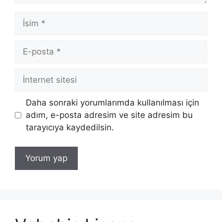
İsim
E-
posta
İnternet
sitesi
Daha sonraki yorumlarımda kullanılması için
adım, e-posta adresim ve site adresim bu
tarayıcıya kaydedilsin.