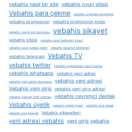
vebahis nasil bir site
vebahis oyun sitesi
Vebahis para çekme
vebahis program boşaltma
vebahis promosyon
vebahis promosyon kodu
vebahis sikayet
vebahis sayfa üst duyurusu
vebahis sitesi
vebahis spor bahisleri sitesi
vebahis spor şubesi nedir
vebahis tasarruf önlemleri
Vebahis TV
vebahis telegram
vebahis twitter
vebahis uygulaması nasıl kurulur
vebahis whatsapp
vebahis yeni adres
vebahis yeni adresi
vebahis yeni adres duyurusu
Vebahis yeni giriş
vebahis yeni giriş adresi
vebahis çevrimiçi destek
vebahis yüksek limit oranları
Vebahis üyelik
vebahis üyelik i̇şlem
vebahis üye olmak
Vebahis şikayetleri
vebahis üye şikayet
yeni adresi vebahis
yeni giris vebahis