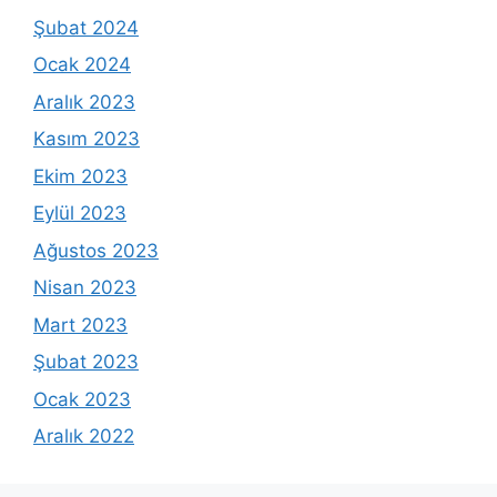
Şubat 2024
Ocak 2024
Aralık 2023
Kasım 2023
Ekim 2023
Eylül 2023
Ağustos 2023
Nisan 2023
Mart 2023
Şubat 2023
Ocak 2023
Aralık 2022