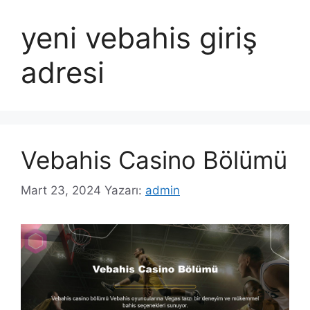
yeni vebahis giriş
adresi
Vebahis Casino Bölümü
Mart 23, 2024
Yazarı:
admin