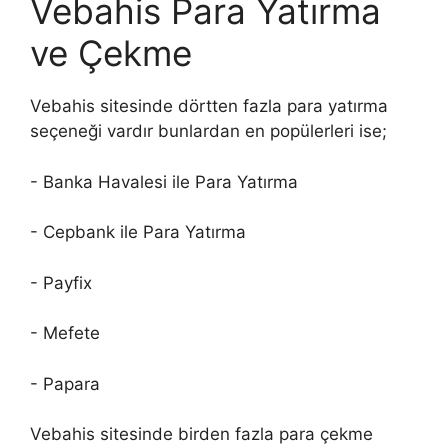
Vebahis Para Yatırma
ve Çekme
Vebahis sitesinde dörtten fazla para yatırma
seçeneği vardır bunlardan en popülerleri ise;
- Banka Havalesi ile Para Yatırma
- Cepbank ile Para Yatırma
- Payfix
- Mefete
- Papara
Vebahis sitesinde birden fazla para çekme