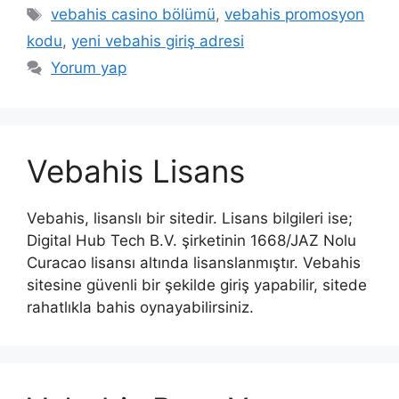
Etiketler
vebahis casino bölümü
,
vebahis promosyon
kodu
,
yeni vebahis giriş adresi
Yorum yap
Vebahis Lisans
Vebahis, lisanslı bir sitedir. Lisans bilgileri ise;
Digital Hub Tech B.V. şirketinin 1668/JAZ Nolu
Curacao lisansı altında lisanslanmıştır. Vebahis
sitesine güvenli bir şekilde giriş yapabilir, sitede
rahatlıkla bahis oynayabilirsiniz.