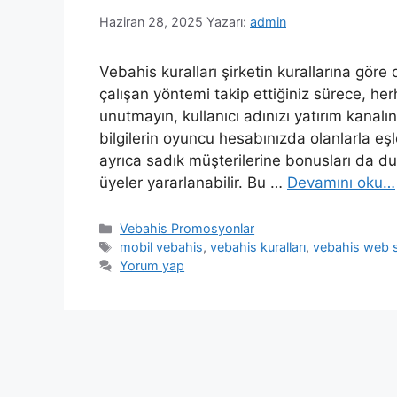
Haziran 28, 2025
Yazarı:
admin
Vebahis kuralları şirketin kurallarına gör
çalışan yöntemi takip ettiğiniz sürece, he
unutmayın, kullanıcı adınızı yatırım kanalın
bilgilerin oyuncu hesabınızda olanlarla eşl
ayrıca sadık müşterilerine bonusları da 
üyeler yararlanabilir. Bu …
Devamını oku…
Kategoriler
Vebahis Promosyonlar
Etiketler
mobil vebahis
,
vebahis kuralları
,
vebahis web si
Yorum yap