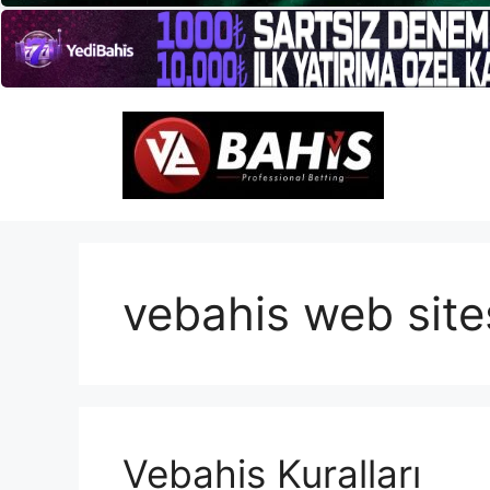
İçeriğe
atla
vebahis web sites
Vebahis Kuralları