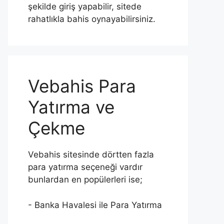
şekilde giriş yapabilir, sitede
rahatlıkla bahis oynayabilirsiniz.
Vebahis Para
Yatırma ve
Çekme
Vebahis sitesinde dörtten fazla
para yatırma seçeneği vardır
bunlardan en popülerleri ise;
- Banka Havalesi ile Para Yatırma