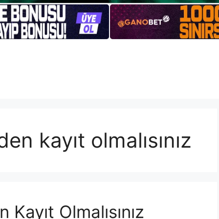
en kayıt olmalısınız
 Kayıt Olmalısınız