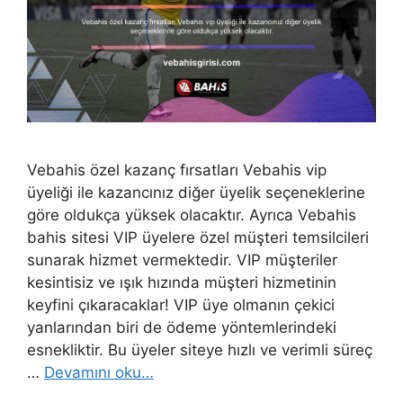
Vebahis özel kazanç fırsatları Vebahis vip
üyeliği ile kazancınız diğer üyelik seçeneklerine
göre oldukça yüksek olacaktır. Ayrıca Vebahis
bahis sitesi VIP üyelere özel müşteri temsilcileri
sunarak hizmet vermektedir. VIP müşteriler
kesintisiz ve ışık hızında müşteri hizmetinin
keyfini çıkaracaklar! VIP üye olmanın çekici
yanlarından biri de ödeme yöntemlerindeki
esnekliktir. Bu üyeler siteye hızlı ve verimli süreç
…
Devamını oku…