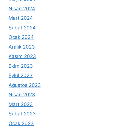
Nisan 2024
Mart 2024
Şubat 2024
Ocak 2024
Aralık 2023
Kasım 2023
Ekim 2023
Eylül 2023
Ağustos 2023
Nisan 2023
Mart 2023
Şubat 2023
Ocak 2023