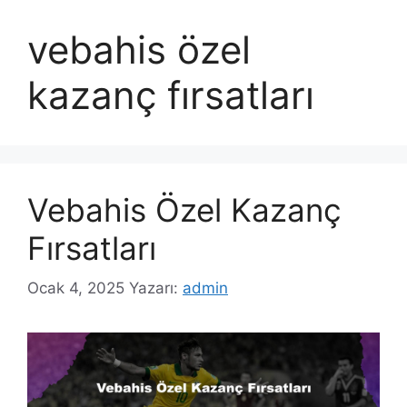
vebahis özel
kazanç fırsatları
Vebahis Özel Kazanç
Fırsatları
Ocak 4, 2025
Yazarı:
admin