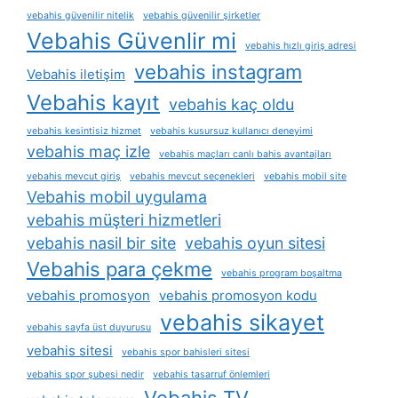
vebahis güvenilir nitelik
vebahis güvenilir şirketler
Vebahis Güvenlir mi
vebahis hızlı giriş adresi
vebahis instagram
Vebahis iletişim
Vebahis kayıt
vebahis kaç oldu
vebahis kesintisiz hizmet
vebahis kusursuz kullanıcı deneyimi
vebahis maç izle
vebahis maçları canlı bahis avantajları
vebahis mevcut giriş
vebahis mevcut seçenekleri
vebahis mobil site
Vebahis mobil uygulama
vebahis müşteri hizmetleri
vebahis nasil bir site
vebahis oyun sitesi
Vebahis para çekme
vebahis program boşaltma
vebahis promosyon
vebahis promosyon kodu
vebahis sikayet
vebahis sayfa üst duyurusu
vebahis sitesi
vebahis spor bahisleri sitesi
vebahis spor şubesi nedir
vebahis tasarruf önlemleri
Vebahis TV