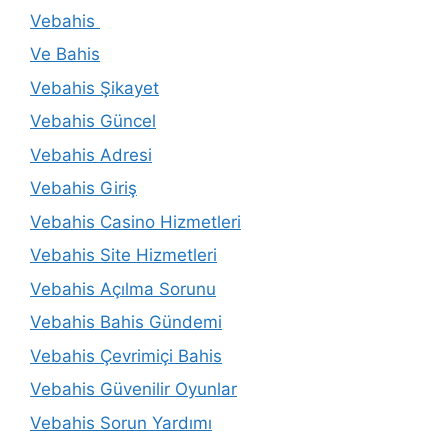
Vebahis
Ve Bahis
Vebahis Şikayet
Vebahis Güncel
Vebahis Adresi
Vebahis Giriş
Vebahis Casino Hizmetleri
Vebahis Site Hizmetleri
Vebahis Açılma Sorunu
Vebahis Bahis Gündemi
Vebahis Çevrimiçi Bahis
Vebahis Güvenilir Oyunlar
Vebahis Sorun Yardımı