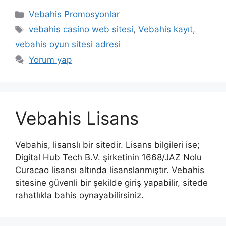
Kategoriler
Vebahis Promosyonlar
Etiketler
vebahis casino web sitesi
,
Vebahis kayıt
,
vebahis oyun sitesi adresi
Yorum yap
Vebahis Lisans
Vebahis, lisanslı bir sitedir. Lisans bilgileri ise;
Digital Hub Tech B.V. şirketinin 1668/JAZ Nolu
Curacao lisansı altında lisanslanmıştır. Vebahis
sitesine güvenli bir şekilde giriş yapabilir, sitede
rahatlıkla bahis oynayabilirsiniz.