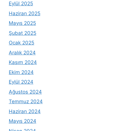
Eylül 2025
Haziran 2025
Mayıs 2025
Şubat 2025
Ocak 2025
Aralık 2024
Kasım 2024
Ekim 2024
Eylül 2024
Ağustos 2024
Temmuz 2024
Haziran 2024
Mayıs 2024
Nisan 2024