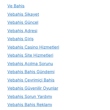
Ve Bahis
Vebahis Şikayet
Vebahis Güncel
Vebahis Adresi
Vebahis Giriş
Vebahis Casino Hizmetleri
Vebahis Site Hizmetleri
Vebahis Açılma Sorunu
Vebahis Bahis Gündemi
Vebahis Çevrimiçi Bahis
Vebahis Güvenilir Oyunlar
Vebahis Sorun Yardımı
Vebahis Bahis Reklamı