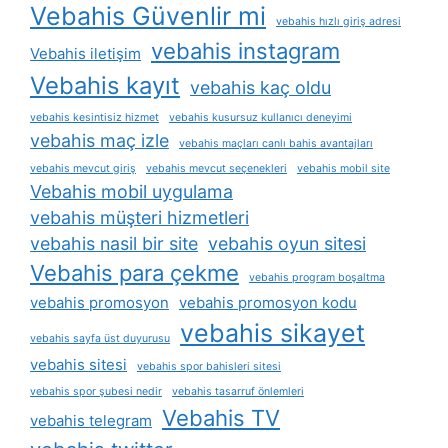
Vebahis Güvenlir mi
vebahis hızlı giriş adresi
vebahis instagram
Vebahis iletişim
Vebahis kayıt
vebahis kaç oldu
vebahis kesintisiz hizmet
vebahis kusursuz kullanıcı deneyimi
vebahis maç izle
vebahis maçları canlı bahis avantajları
vebahis mevcut giriş
vebahis mevcut seçenekleri
vebahis mobil site
Vebahis mobil uygulama
vebahis müşteri hizmetleri
vebahis nasil bir site
vebahis oyun sitesi
Vebahis para çekme
vebahis program boşaltma
vebahis promosyon
vebahis promosyon kodu
vebahis sikayet
vebahis sayfa üst duyurusu
vebahis sitesi
vebahis spor bahisleri sitesi
vebahis spor şubesi nedir
vebahis tasarruf önlemleri
Vebahis TV
vebahis telegram