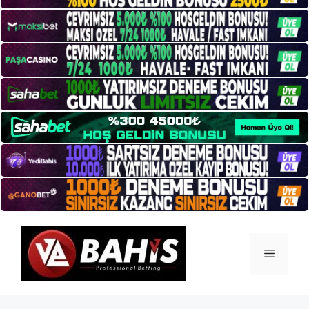
İçeriğe
atla
Menü