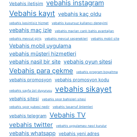
vebahis instagram
Vebahis iletişim
Vebahis kayıt
vebahis kaç oldu
vebahis kesintisiz hizmet
vebahis kusursuz kullanıcı deneyimi
vebahis maç izle
vebahis maçları canlı bahis avantajları
vebahis mevcut giriş
vebahis mevcut seçenekleri
vebahis mobil site
Vebahis mobil uygulama
vebahis müşteri hizmetleri
vebahis nasil bir site
vebahis oyun sitesi
Vebahis para çekme
vebahis program boşaltma
vebahis promosyon
vebahis promosyon kodu
vebahis sikayet
vebahis sayfa üst duyurusu
vebahis sitesi
vebahis spor bahisleri sitesi
vebahis spor şubesi nedir
vebahis tasarruf önlemleri
Vebahis TV
vebahis telegram
vebahis twitter
vebahis uygulaması nasıl kurulur
vebahis whatsapp
vebahis yeni adres