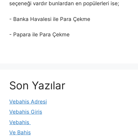
seçeneği vardır bunlardan en popülerleri ise;
- Banka Havalesi ile Para Çekme
- Papara ile Para Çekme
Son Yazılar
Vebahis Adresi
Vebahis Giriş
Vebahis
Ve Bahis