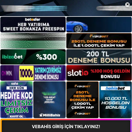
×
VEBAHİS GİRİŞ İÇİN TIKLAYINIZ!