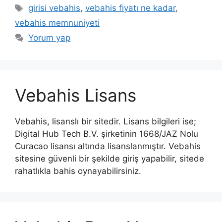
Etiketler
girisi vebahis
,
vebahis fiyatı ne kadar
,
vebahis memnuniyeti
Yorum yap
Vebahis Lisans
Vebahis, lisanslı bir sitedir. Lisans bilgileri ise;
Digital Hub Tech B.V. şirketinin 1668/JAZ Nolu
Curacao lisansı altında lisanslanmıştır. Vebahis
sitesine güvenli bir şekilde giriş yapabilir, sitede
rahatlıkla bahis oynayabilirsiniz.