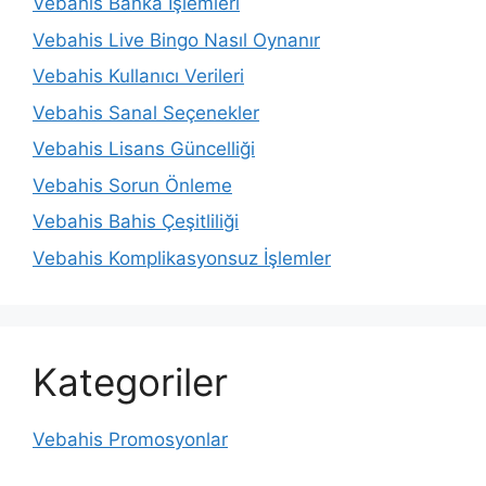
Vebahis Banka İşlemleri
Vebahis Live Bingo Nasıl Oynanır
Vebahis Kullanıcı Verileri
Vebahis Sanal Seçenekler
Vebahis Lisans Güncelliği
Vebahis Sorun Önleme
Vebahis Bahis Çeşitliliği
Vebahis Komplikasyonsuz İşlemler
Kategoriler
Vebahis Promosyonlar