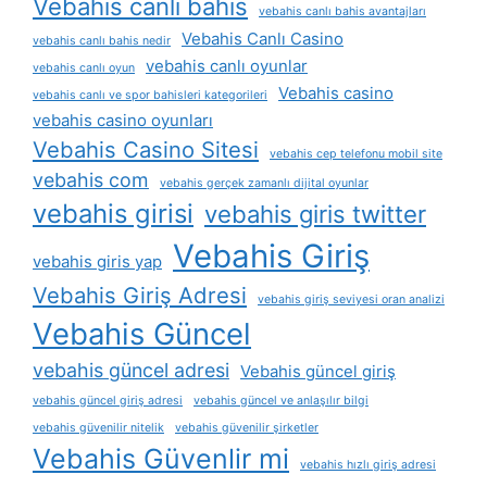
Vebahis canlı bahis
vebahis canlı bahis avantajları
Vebahis Canlı Casino
vebahis canlı bahis nedir
vebahis canlı oyunlar
vebahis canlı oyun
Vebahis casino
vebahis canlı ve spor bahisleri kategorileri
vebahis casino oyunları
Vebahis Casino Sitesi
vebahis cep telefonu mobil site
vebahis com
vebahis gerçek zamanlı dijital oyunlar
vebahis girisi
vebahis giris twitter
Vebahis Giriş
vebahis giris yap
Vebahis Giriş Adresi
vebahis giriş seviyesi oran analizi
Vebahis Güncel
vebahis güncel adresi
Vebahis güncel giriş
vebahis güncel giriş adresi
vebahis güncel ve anlaşılır bilgi
vebahis güvenilir nitelik
vebahis güvenilir şirketler
Vebahis Güvenlir mi
vebahis hızlı giriş adresi