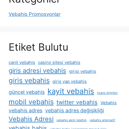
Vebahis Promosyonlar
Etiket Bulutu
canli vebahis
casino sitesi vebahis
giris adresi vebahis
girisi vebahis
giris vebahis
giris yap vebahis
kayit vebahis
güncel vebahis
lisans bilgileri
mobil vebahis
twitter vebahis
Vebahis
vebahis adres
vebahis adres değişikliği
Vebahis Adresi
vebahis akıllı telefon
vebahis alternatif
vebahis bahis