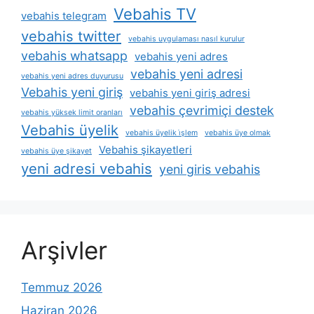
Vebahis TV
vebahis telegram
vebahis twitter
vebahis uygulaması nasıl kurulur
vebahis whatsapp
vebahis yeni adres
vebahis yeni adresi
vebahis yeni adres duyurusu
Vebahis yeni giriş
vebahis yeni giriş adresi
vebahis çevrimiçi destek
vebahis yüksek limit oranları
Vebahis üyelik
vebahis üyelik i̇şlem
vebahis üye olmak
Vebahis şikayetleri
vebahis üye şikayet
yeni adresi vebahis
yeni giris vebahis
Arşivler
Temmuz 2026
Haziran 2026