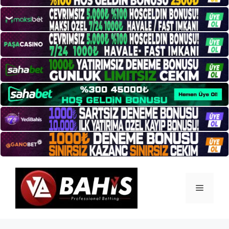
İçeriğe
atla
Menü