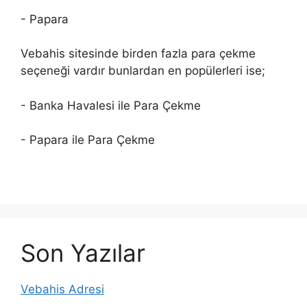
- Papara
Vebahis sitesinde birden fazla para çekme
seçeneği vardır bunlardan en popülerleri ise;
- Banka Havalesi ile Para Çekme
- Papara ile Para Çekme
Son Yazılar
Vebahis Adresi