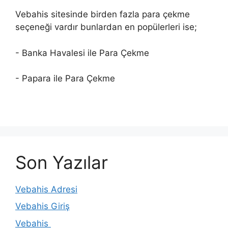
Vebahis sitesinde birden fazla para çekme
seçeneği vardır bunlardan en popülerleri ise;
- Banka Havalesi ile Para Çekme
- Papara ile Para Çekme
Son Yazılar
Vebahis Adresi
Vebahis Giriş
Vebahis