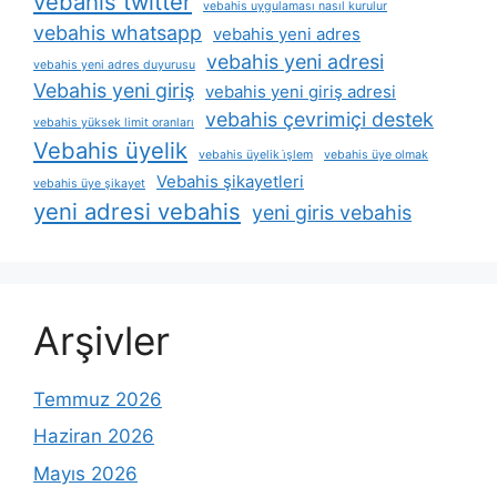
vebahis twitter
vebahis uygulaması nasıl kurulur
vebahis whatsapp
vebahis yeni adres
vebahis yeni adresi
vebahis yeni adres duyurusu
Vebahis yeni giriş
vebahis yeni giriş adresi
vebahis çevrimiçi destek
vebahis yüksek limit oranları
Vebahis üyelik
vebahis üyelik i̇şlem
vebahis üye olmak
Vebahis şikayetleri
vebahis üye şikayet
yeni adresi vebahis
yeni giris vebahis
Arşivler
Temmuz 2026
Haziran 2026
Mayıs 2026