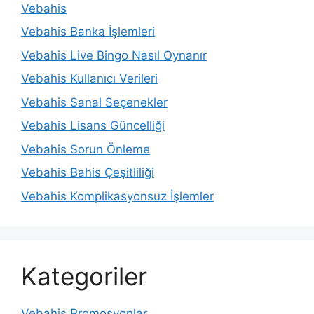
Vebahis
Vebahis Banka İşlemleri
Vebahis Live Bingo Nasıl Oynanır
Vebahis Kullanıcı Verileri
Vebahis Sanal Seçenekler
Vebahis Lisans Güncelliği
Vebahis Sorun Önleme
Vebahis Bahis Çeşitliliği
Vebahis Komplikasyonsuz İşlemler
Kategoriler
Vebahis Promosyonlar