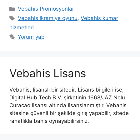
Kategoriler
Vebahis Promosyonlar
Etiketler
Vebahis ikramiye oyunu
,
Vebahis kumar
hizmetleri
Yorum yap
Vebahis Lisans
Vebahis, lisanslı bir sitedir. Lisans bilgileri ise;
Digital Hub Tech B.V. şirketinin 1668/JAZ Nolu
Curacao lisansı altında lisanslanmıştır. Vebahis
sitesine güvenli bir şekilde giriş yapabilir, sitede
rahatlıkla bahis oynayabilirsiniz.