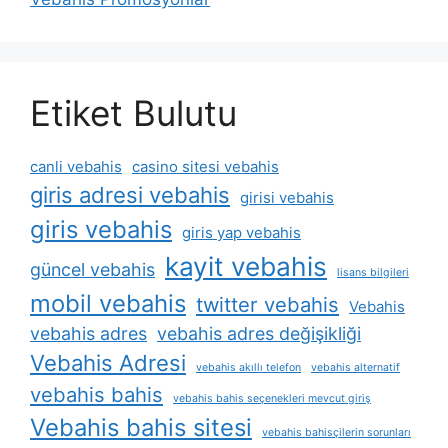
Etiket Bulutu
canli vebahis
casino sitesi vebahis
giris adresi vebahis
girisi vebahis
giris vebahis
giris yap vebahis
kayit vebahis
güncel vebahis
lisans bilgileri
mobil vebahis
twitter vebahis
Vebahis
vebahis adres
vebahis adres değişikliği
Vebahis Adresi
vebahis akıllı telefon
vebahis alternatif
vebahis bahis
vebahis bahis seçenekleri mevcut giriş
Vebahis bahis sitesi
vebahis bahisçilerin sorunları