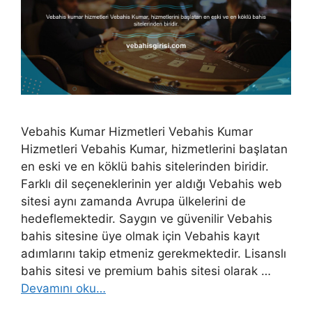
Vebahis Kumar Hizmetleri Vebahis Kumar
Hizmetleri Vebahis Kumar, hizmetlerini başlatan
en eski ve en köklü bahis sitelerinden biridir.
Farklı dil seçeneklerinin yer aldığı Vebahis web
sitesi aynı zamanda Avrupa ülkelerini de
hedeflemektedir. Saygın ve güvenilir Vebahis
bahis sitesine üye olmak için Vebahis kayıt
adımlarını takip etmeniz gerekmektedir. Lisanslı
bahis sitesi ve premium bahis sitesi olarak …
Devamını oku…