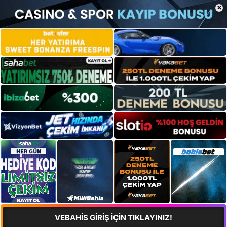
×
VEBAHİS GİRİŞ İÇİN TIKLAYINIZ!