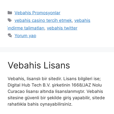
Kategoriler
Vebahis Promosyonlar
Etiketler
vebahis casino tercih etmek
,
vebahis
i̇ndirme talimatları
,
vebahis twitter
Yorum yap
Vebahis Lisans
Vebahis, lisanslı bir sitedir. Lisans bilgileri ise;
Digital Hub Tech B.V. şirketinin 1668/JAZ Nolu
Curacao lisansı altında lisanslanmıştır. Vebahis
sitesine güvenli bir şekilde giriş yapabilir, sitede
rahatlıkla bahis oynayabilirsiniz.