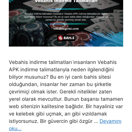
Vebahis indirme talimatları i̇nsanların Vebahis
APK indirme talimatlarıyla neden ilgilendiğini
biliyor musunuz? Bu en iyi canlı bahis sitesi
olduğundan, insanlar her zaman bu şirketle
çevrimiçi olmak ister. Gerekli nitelikler zaten
yerel olarak mevcuttur. Bunun başarısı tamamen
web sitenizin kalitesine bağlıdır. Bir hayaliniz var
ve kelebek gibi uçmak, arı gibi vızıldamak
istiyorsunuz. Bir güvercin gibi özgür …
Devamını
oku…