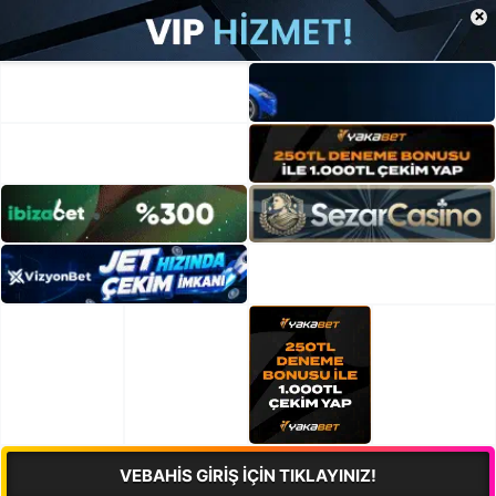
×
VEBAHİS GİRİŞ İÇİN TIKLAYINIZ!