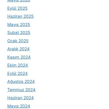
Mayıs 2026
Eylül 2025
Haziran 2025
Mayıs 2025
Şubat 2025
Ocak 2025
Aralık 2024
Kasım 2024
Ekim 2024
Eylül 2024
Ağustos 2024
Temmuz 2024
Haziran 2024
Mayıs 2024