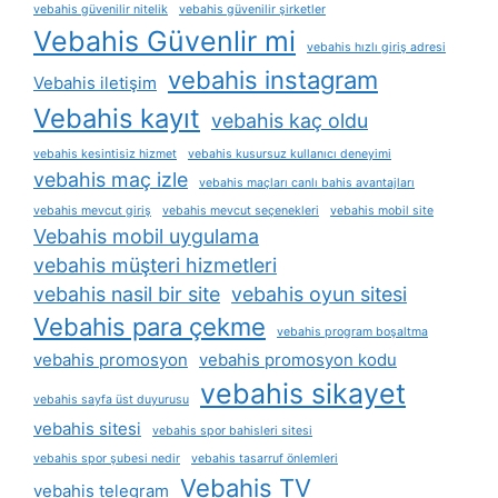
vebahis güvenilir nitelik
vebahis güvenilir şirketler
Vebahis Güvenlir mi
vebahis hızlı giriş adresi
vebahis instagram
Vebahis iletişim
Vebahis kayıt
vebahis kaç oldu
vebahis kesintisiz hizmet
vebahis kusursuz kullanıcı deneyimi
vebahis maç izle
vebahis maçları canlı bahis avantajları
vebahis mevcut giriş
vebahis mevcut seçenekleri
vebahis mobil site
Vebahis mobil uygulama
vebahis müşteri hizmetleri
vebahis nasil bir site
vebahis oyun sitesi
Vebahis para çekme
vebahis program boşaltma
vebahis promosyon
vebahis promosyon kodu
vebahis sikayet
vebahis sayfa üst duyurusu
vebahis sitesi
vebahis spor bahisleri sitesi
vebahis spor şubesi nedir
vebahis tasarruf önlemleri
Vebahis TV
vebahis telegram