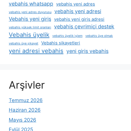
vebahis whatsapp
vebahis yeni adres
vebahis yeni adresi
vebahis yeni adres duyurusu
Vebahis yeni giriş
vebahis yeni giriş adresi
vebahis çevrimiçi destek
vebahis yüksek limit oranları
Vebahis üyelik
vebahis üyelik i̇şlem
vebahis üye olmak
Vebahis şikayetleri
vebahis üye şikayet
yeni adresi vebahis
yeni giris vebahis
Arşivler
Temmuz 2026
Haziran 2026
Mayıs 2026
Eylül 2025