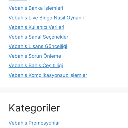
Vebahis Banka İşlemleri
Vebahis Live Bingo Nasıl Oynanır
Vebahis Kullanıcı Verileri
Vebahis Sanal Seçenekler
Vebahis Lisans Güncelliği
Vebahis Sorun Önleme
Vebahis Bahis Çeşitliliği
Vebahis Komplikasyonsuz İşlemler
Kategoriler
Vebahis Promosyonlar