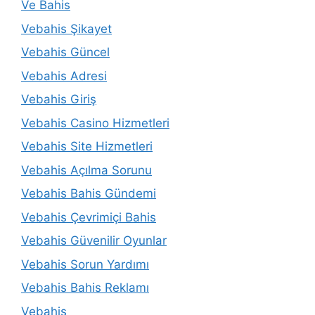
Ve Bahis
Vebahis Şikayet
Vebahis Güncel
Vebahis Adresi
Vebahis Giriş
Vebahis Casino Hizmetleri
Vebahis Site Hizmetleri
Vebahis Açılma Sorunu
Vebahis Bahis Gündemi
Vebahis Çevrimiçi Bahis
Vebahis Güvenilir Oyunlar
Vebahis Sorun Yardımı
Vebahis Bahis Reklamı
Vebahis