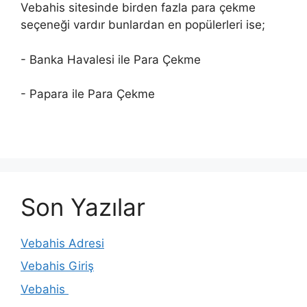
Vebahis sitesinde birden fazla para çekme
seçeneği vardır bunlardan en popülerleri ise;
- Banka Havalesi ile Para Çekme
- Papara ile Para Çekme
Son Yazılar
Vebahis Adresi
Vebahis Giriş
Vebahis