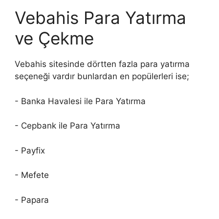
Vebahis Para Yatırma
ve Çekme
Vebahis sitesinde dörtten fazla para yatırma
seçeneği vardır bunlardan en popülerleri ise;
- Banka Havalesi ile Para Yatırma
- Cepbank ile Para Yatırma
- Payfix
- Mefete
- Papara