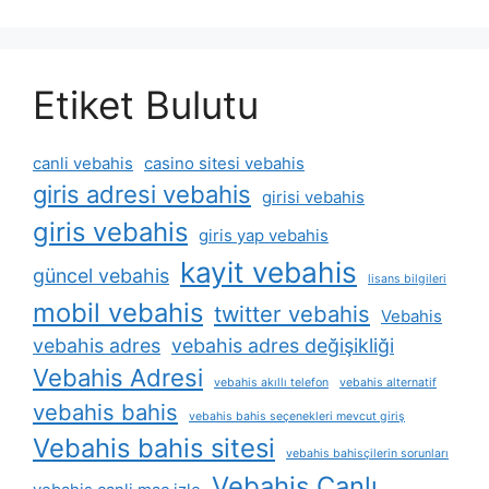
Etiket Bulutu
canli vebahis
casino sitesi vebahis
giris adresi vebahis
girisi vebahis
giris vebahis
giris yap vebahis
kayit vebahis
güncel vebahis
lisans bilgileri
mobil vebahis
twitter vebahis
Vebahis
vebahis adres
vebahis adres değişikliği
Vebahis Adresi
vebahis akıllı telefon
vebahis alternatif
vebahis bahis
vebahis bahis seçenekleri mevcut giriş
Vebahis bahis sitesi
vebahis bahisçilerin sorunları
Vebahis Canlı