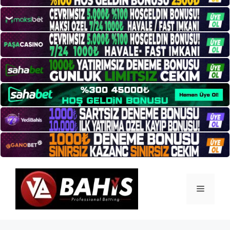
İçeriğe
atla
Menü