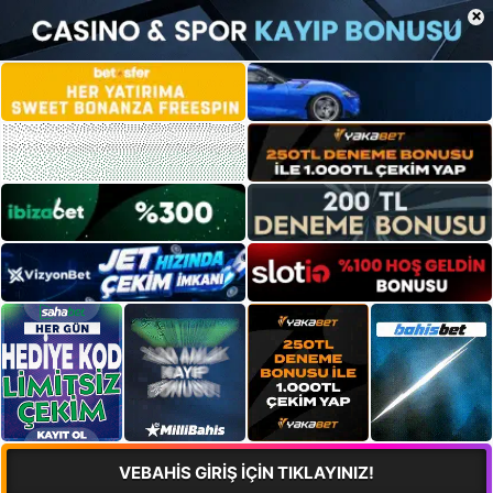
×
VEBAHİS GİRİŞ İÇİN TIKLAYINIZ!