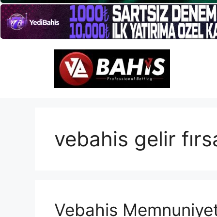
İçeriğe
atla
vebahis gelir fırs
Vebahis Memnuniyet 