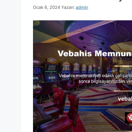
Ocak 6, 2024
Yazarı:
admin