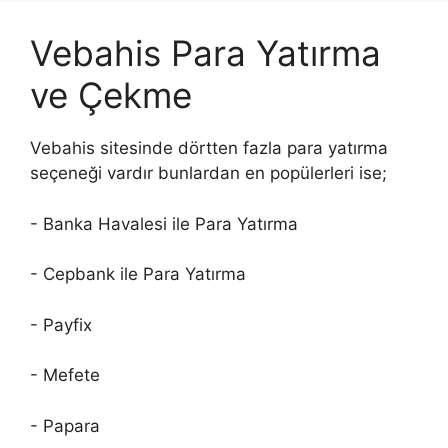
Vebahis Para Yatırma
ve Çekme
Vebahis sitesinde dörtten fazla para yatırma
seçeneği vardır bunlardan en popülerleri ise;
- Banka Havalesi ile Para Yatırma
- Cepbank ile Para Yatırma
- Payfix
- Mefete
- Papara