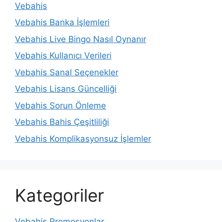
Vebahis
Vebahis Banka İşlemleri
Vebahis Live Bingo Nasıl Oynanır
Vebahis Kullanıcı Verileri
Vebahis Sanal Seçenekler
Vebahis Lisans Güncelliği
Vebahis Sorun Önleme
Vebahis Bahis Çeşitliliği
Vebahis Komplikasyonsuz İşlemler
Kategoriler
Vebahis Promosyonlar