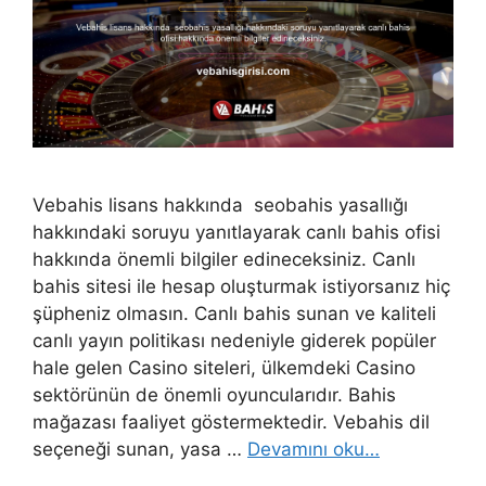
Vebahis lisans hakkında seobahis yasallığı
hakkındaki soruyu yanıtlayarak canlı bahis ofisi
hakkında önemli bilgiler edineceksiniz. Canlı
bahis sitesi ile hesap oluşturmak istiyorsanız hiç
şüpheniz olmasın. Canlı bahis sunan ve kaliteli
canlı yayın politikası nedeniyle giderek popüler
hale gelen Casino siteleri, ülkemdeki Casino
sektörünün de önemli oyuncularıdır. Bahis
mağazası faaliyet göstermektedir. Vebahis dil
seçeneği sunan, yasa …
Devamını oku…