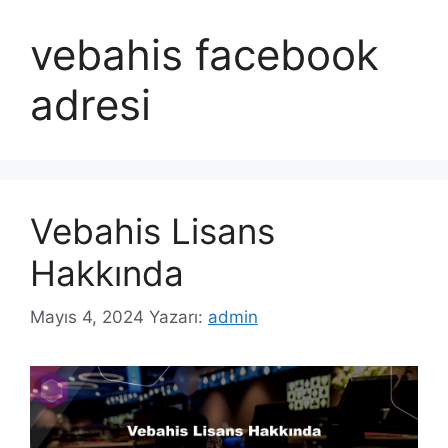
vebahis facebook
adresi
Vebahis Lisans
Hakkında
Mayıs 4, 2024
Yazarı:
admin