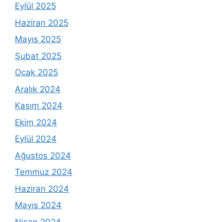
Eylül 2025
Haziran 2025
Mayıs 2025
Şubat 2025
Ocak 2025
Aralık 2024
Kasım 2024
Ekim 2024
Eylül 2024
Ağustos 2024
Temmuz 2024
Haziran 2024
Mayıs 2024
Nisan 2024