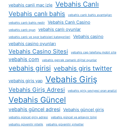
Vebahis Canlı
vebahis canli maç izle
Vebahis canlı bahis
vebahis canlı bahis avantajları
Vebahis Canlı Casino
vebahis canlı bahis nedir
vebahis canlı oyunlar
vebahis canlı oyun
Vebahis casino
vebahis canlı ve spor bahisleri kategorileri
vebahis casino oyunları
Vebahis Casino Sitesi
vebahis cep telefonu mobil site
vebahis com
vebahis gerçek zamanlı dijital oyunlar
vebahis girisi
vebahis giris twitter
Vebahis Giriş
vebahis giris yap
Vebahis Giriş Adresi
vebahis giriş seviyesi oran analizi
Vebahis Güncel
vebahis güncel adresi
Vebahis güncel giriş
vebahis güncel giriş adresi
vebahis güncel ve anlaşılır bilgi
vebahis güvenilir nitelik
vebahis güvenilir şirketler