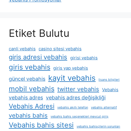
Etiket Bulutu
canli vebahis
casino sitesi vebahis
giris adresi vebahis
girisi vebahis
giris vebahis
giris yap vebahis
kayit vebahis
güncel vebahis
lisans bilgileri
mobil vebahis
twitter vebahis
Vebahis
vebahis adres
vebahis adres değişikliği
Vebahis Adresi
vebahis akıllı telefon
vebahis alternatif
vebahis bahis
vebahis bahis seçenekleri mevcut giriş
Vebahis bahis sitesi
vebahis bahisçilerin sorunları