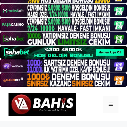
İçeriğe
atla
Menü