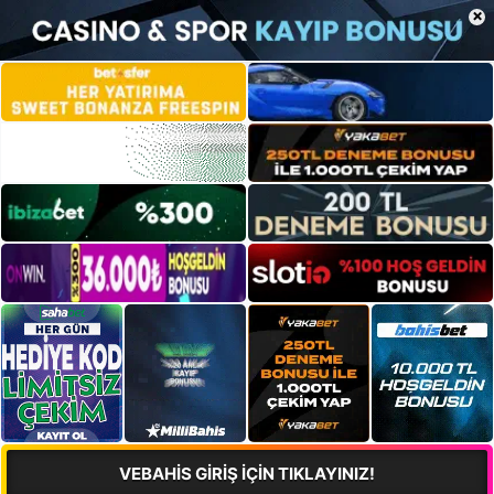
×
VEBAHİS GİRİŞ İÇİN TIKLAYINIZ!