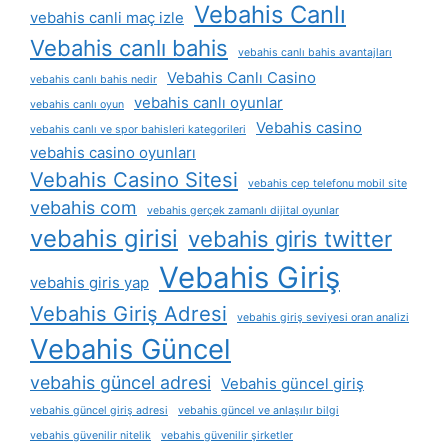
Vebahis Canlı
vebahis canli maç izle
Vebahis canlı bahis
vebahis canlı bahis avantajları
Vebahis Canlı Casino
vebahis canlı bahis nedir
vebahis canlı oyunlar
vebahis canlı oyun
Vebahis casino
vebahis canlı ve spor bahisleri kategorileri
vebahis casino oyunları
Vebahis Casino Sitesi
vebahis cep telefonu mobil site
vebahis com
vebahis gerçek zamanlı dijital oyunlar
vebahis girisi
vebahis giris twitter
Vebahis Giriş
vebahis giris yap
Vebahis Giriş Adresi
vebahis giriş seviyesi oran analizi
Vebahis Güncel
vebahis güncel adresi
Vebahis güncel giriş
vebahis güncel giriş adresi
vebahis güncel ve anlaşılır bilgi
vebahis güvenilir nitelik
vebahis güvenilir şirketler