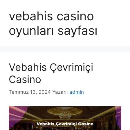
vebahis casino
oyunları sayfası
Vebahis Çevrimiçi
Casino
Temmuz 13, 2024
Yazarı:
admin