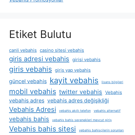
Etiket Bulutu
canli vebahis
casino sitesi vebahis
giris adresi vebahis
girisi vebahis
giris vebahis
giris yap vebahis
kayit vebahis
güncel vebahis
lisans bilgileri
mobil vebahis
twitter vebahis
Vebahis
vebahis adres
vebahis adres değişikliği
Vebahis Adresi
vebahis akıllı telefon
vebahis alternatif
vebahis bahis
vebahis bahis seçenekleri mevcut giriş
Vebahis bahis sitesi
vebahis bahisçilerin sorunları