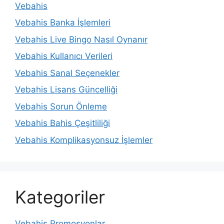
Vebahis
Vebahis Banka İşlemleri
Vebahis Live Bingo Nasıl Oynanır
Vebahis Kullanıcı Verileri
Vebahis Sanal Seçenekler
Vebahis Lisans Güncelliği
Vebahis Sorun Önleme
Vebahis Bahis Çeşitliliği
Vebahis Komplikasyonsuz İşlemler
Kategoriler
Vebahis Promosyonlar