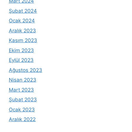
Mart 2024
Şubat 2024
Ocak 2024
Aralık 2023
Kasım 2023
Ekim 2023
Eylül 2023
Ağustos 2023
Nisan 2023
Mart 2023
Şubat 2023
Ocak 2023
Aralık 2022