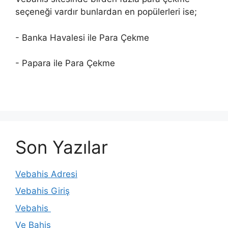
seçeneği vardır bunlardan en popülerleri ise;
- Banka Havalesi ile Para Çekme
- Papara ile Para Çekme
Son Yazılar
Vebahis Adresi
Vebahis Giriş
Vebahis
Ve Bahis