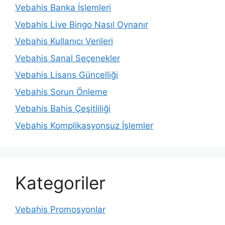
Vebahis Banka İşlemleri
Vebahis Live Bingo Nasıl Oynanır
Vebahis Kullanıcı Verileri
Vebahis Sanal Seçenekler
Vebahis Lisans Güncelliği
Vebahis Sorun Önleme
Vebahis Bahis Çeşitliliği
Vebahis Komplikasyonsuz İşlemler
Kategoriler
Vebahis Promosyonlar