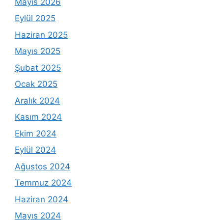
Mayıs 2026
Eylül 2025
Haziran 2025
Mayıs 2025
Şubat 2025
Ocak 2025
Aralık 2024
Kasım 2024
Ekim 2024
Eylül 2024
Ağustos 2024
Temmuz 2024
Haziran 2024
Mayıs 2024