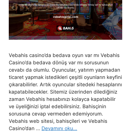
Vebahis casino’da bedava oyun var mı Vebahis
Casino’da bedava dönüş var mı sorusunun
cevabı da olumlu. Oyuncular, yatırım yapmadan
ticaret yapmak istedikleri çeşitli oyunların keyfini
çıkarabilirler. Artık oyuncular sitedeki hesaplarını
kapatabilecekler. Sitemiz üzerinden dilediğiniz
zaman Vebahis hesabınızı kolayca kapatabilir
ve üyeliğinizi iptal edebilirsiniz. Bahisçinin
sorusuna cevap vermeden edemiyorum.
Vebahis web sitesi, bahisçileri ve Vebahis
Casino’dan …
Devamını oku…