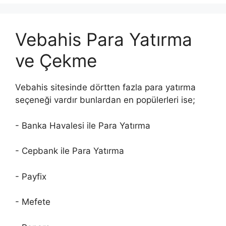
Vebahis Para Yatırma
ve Çekme
Vebahis sitesinde dörtten fazla para yatırma
seçeneği vardır bunlardan en popülerleri ise;
- Banka Havalesi ile Para Yatırma
- Cepbank ile Para Yatırma
- Payfix
- Mefete