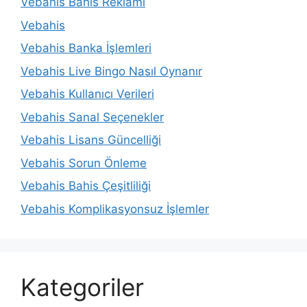
Vebahis Bahis Reklamı
Vebahis
Vebahis Banka İşlemleri
Vebahis Live Bingo Nasıl Oynanır
Vebahis Kullanıcı Verileri
Vebahis Sanal Seçenekler
Vebahis Lisans Güncelliği
Vebahis Sorun Önleme
Vebahis Bahis Çeşitliliği
Vebahis Komplikasyonsuz İşlemler
Kategoriler