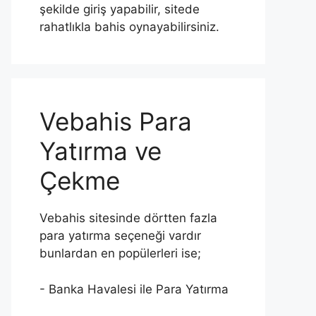
şekilde giriş yapabilir, sitede
rahatlıkla bahis oynayabilirsiniz.
Vebahis Para
Yatırma ve
Çekme
Vebahis sitesinde dörtten fazla
para yatırma seçeneği vardır
bunlardan en popülerleri ise;
- Banka Havalesi ile Para Yatırma