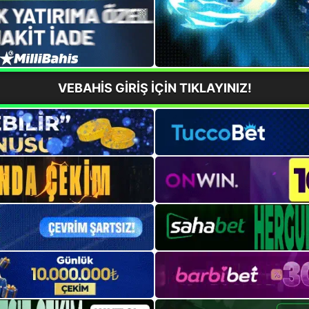
VEBAHİS GİRİŞ İÇİN TIKLAYINIZ!