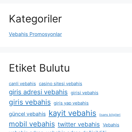
Kategoriler
Vebahis Promosyonlar
Etiket Bulutu
canli vebahis
casino sitesi vebahis
giris adresi vebahis
girisi vebahis
giris vebahis
giris yap vebahis
kayit vebahis
güncel vebahis
lisans bilgileri
mobil vebahis
twitter vebahis
Vebahis