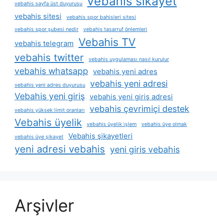
vebahis sikayet
vebahis sayfa üst duyurusu
vebahis sitesi
vebahis spor bahisleri sitesi
vebahis spor şubesi nedir
vebahis tasarruf önlemleri
Vebahis TV
vebahis telegram
vebahis twitter
vebahis uygulaması nasıl kurulur
vebahis whatsapp
vebahis yeni adres
vebahis yeni adresi
vebahis yeni adres duyurusu
Vebahis yeni giriş
vebahis yeni giriş adresi
vebahis çevrimiçi destek
vebahis yüksek limit oranları
Vebahis üyelik
vebahis üyelik i̇şlem
vebahis üye olmak
Vebahis şikayetleri
vebahis üye şikayet
yeni adresi vebahis
yeni giris vebahis
Arşivler