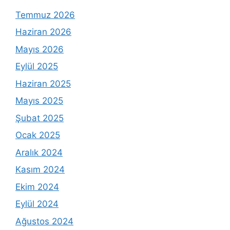
Temmuz 2026
Haziran 2026
Mayıs 2026
Eylül 2025
Haziran 2025
Mayıs 2025
Şubat 2025
Ocak 2025
Aralık 2024
Kasım 2024
Ekim 2024
Eylül 2024
Ağustos 2024