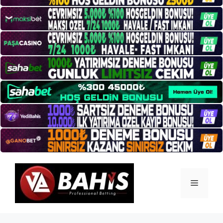
İçeriğe
atla
Menü