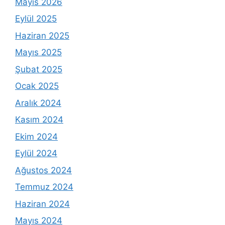
Mayıs 2026
Eylül 2025
Haziran 2025
Mayıs 2025
Şubat 2025
Ocak 2025
Aralık 2024
Kasım 2024
Ekim 2024
Eylül 2024
Ağustos 2024
Temmuz 2024
Haziran 2024
Mayıs 2024