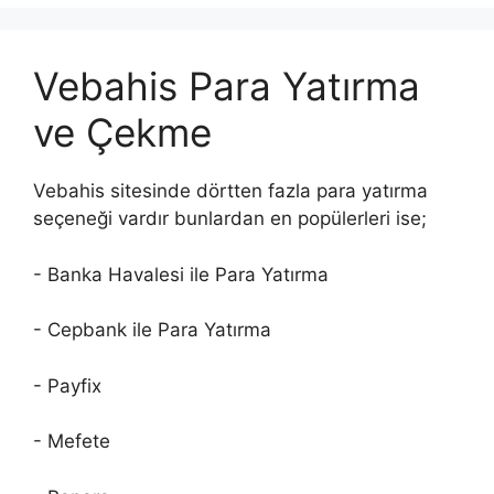
Vebahis Para Yatırma
ve Çekme
Vebahis sitesinde dörtten fazla para yatırma
seçeneği vardır bunlardan en popülerleri ise;
- Banka Havalesi ile Para Yatırma
- Cepbank ile Para Yatırma
- Payfix
- Mefete