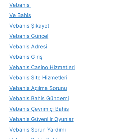
Vebahis
Ve Bahis
Vebahis Şikayet
Vebahis Güncel
Vebahis Adresi
Vebahis Giriş
Vebahis Casino Hizmetleri
Vebahis Site Hizmetleri
Vebahis Açılma Sorunu
Vebahis Bahis Gündemi
Vebahis Çevrimiçi Bahis
Vebahis Güvenilir Oyunlar
Vebahis Sorun Yardımı