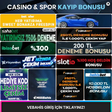
×
VEBAHİS GİRİŞ İÇİN TIKLAYINIZ!