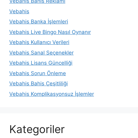
Vebahis Bahis Reklamı
Vebahis
Vebahis Banka İşlemleri
Vebahis Live Bingo Nasıl Oynanır
Vebahis Kullanıcı Verileri
Vebahis Sanal Seçenekler
Vebahis Lisans Güncelliği
Vebahis Sorun Önleme
Vebahis Bahis Çeşitliliği
Vebahis Komplikasyonsuz İşlemler
Kategoriler