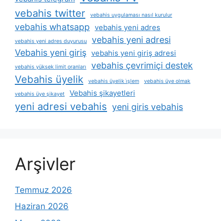
vebahis twitter
vebahis uygulaması nasıl kurulur
vebahis whatsapp
vebahis yeni adres
vebahis yeni adresi
vebahis yeni adres duyurusu
Vebahis yeni giriş
vebahis yeni giriş adresi
vebahis çevrimiçi destek
vebahis yüksek limit oranları
Vebahis üyelik
vebahis üyelik i̇şlem
vebahis üye olmak
Vebahis şikayetleri
vebahis üye şikayet
yeni adresi vebahis
yeni giris vebahis
Arşivler
Temmuz 2026
Haziran 2026