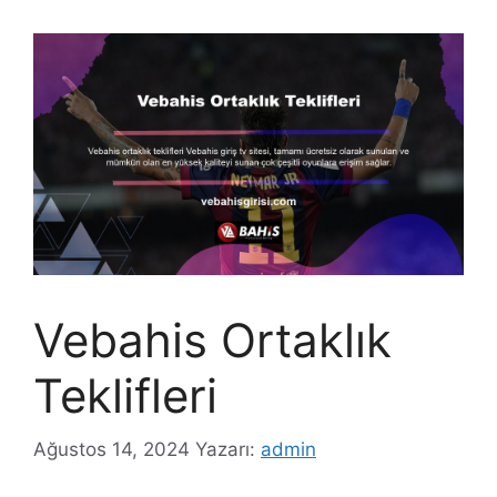
Vebahis Ortaklık
Teklifleri
Ağustos 14, 2024
Yazarı:
admin