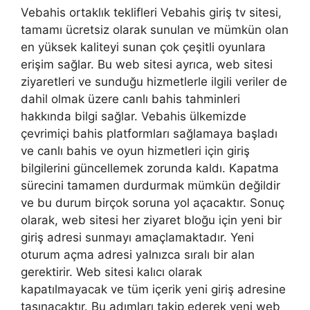
Vebahis ortaklık teklifleri Vebahis giriş tv sitesi,
tamamı ücretsiz olarak sunulan ve mümkün olan
en yüksek kaliteyi sunan çok çeşitli oyunlara
erişim sağlar. Bu web sitesi ayrıca, web sitesi
ziyaretleri ve sunduğu hizmetlerle ilgili veriler de
dahil olmak üzere canlı bahis tahminleri
hakkında bilgi sağlar. Vebahis ülkemizde
çevrimiçi bahis platformları sağlamaya başladı
ve canlı bahis ve oyun hizmetleri için giriş
bilgilerini güncellemek zorunda kaldı. Kapatma
sürecini tamamen durdurmak mümkün değildir
ve bu durum birçok soruna yol açacaktır. Sonuç
olarak, web sitesi her ziyaret bloğu için yeni bir
giriş adresi sunmayı amaçlamaktadır. Yeni
oturum açma adresi yalnızca sıralı bir alan
gerektirir. Web sitesi kalıcı olarak
kapatılmayacak ve tüm içerik yeni giriş adresine
taşınacaktır. Bu adımları takip ederek yeni web