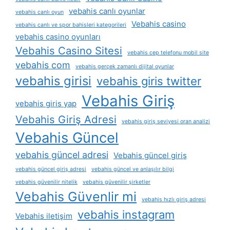
vebahis canlı oyunlar
vebahis canlı oyun
Vebahis casino
vebahis canlı ve spor bahisleri kategorileri
vebahis casino oyunları
Vebahis Casino Sitesi
vebahis cep telefonu mobil site
vebahis com
vebahis gerçek zamanlı dijital oyunlar
vebahis girisi
vebahis giris twitter
Vebahis Giriş
vebahis giris yap
Vebahis Giriş Adresi
vebahis giriş seviyesi oran analizi
Vebahis Güncel
vebahis güncel adresi
Vebahis güncel giriş
vebahis güncel giriş adresi
vebahis güncel ve anlaşılır bilgi
vebahis güvenilir nitelik
vebahis güvenilir şirketler
Vebahis Güvenlir mi
vebahis hızlı giriş adresi
vebahis instagram
Vebahis iletişim