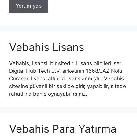
Vebahis Lisans
Vebahis, lisanslı bir sitedir. Lisans bilgileri ise;
Digital Hub Tech B.V. şirketinin 1668/JAZ Nolu
Curacao lisansı altında lisanslanmıştır. Vebahis
sitesine güvenli bir şekilde giriş yapabilir, sitede
rahatlıkla bahis oynayabilirsiniz.
Vebahis Para Yatırma