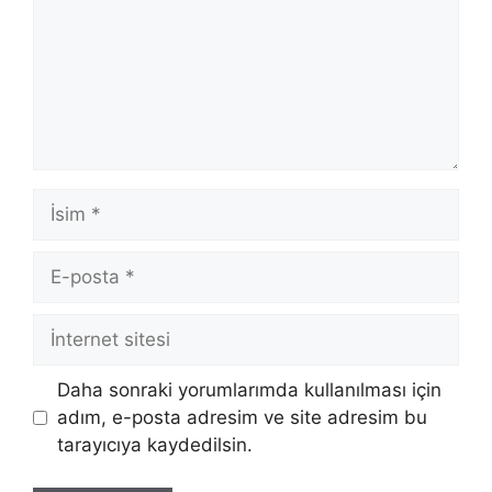
İsim
E-
posta
İnternet
sitesi
Daha sonraki yorumlarımda kullanılması için
adım, e-posta adresim ve site adresim bu
tarayıcıya kaydedilsin.