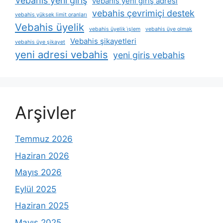
Vebahis yeni giriş
vebahis yeni giriş adresi
vebahis çevrimiçi destek
vebahis yüksek limit oranları
Vebahis üyelik
vebahis üyelik i̇şlem
vebahis üye olmak
Vebahis şikayetleri
vebahis üye şikayet
yeni adresi vebahis
yeni giris vebahis
Arşivler
Temmuz 2026
Haziran 2026
Mayıs 2026
Eylül 2025
Haziran 2025
Mayıs 2025