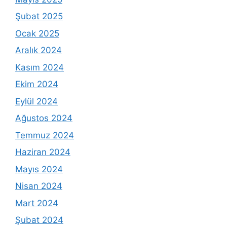
Şubat 2025
Ocak 2025
Aralık 2024
Kasım 2024
Ekim 2024
Eylül 2024
Ağustos 2024
Temmuz 2024
Haziran 2024
Mayıs 2024
Nisan 2024
Mart 2024
Şubat 2024