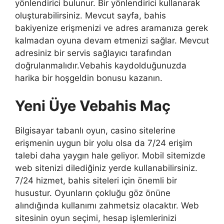
yönlendirici bulunur. Bir yönlendirici kullanarak
oluşturabilirsiniz. Mevcut sayfa, bahis
bakiyenize erişmenizi ve adres aramanıza gerek
kalmadan oyuna devam etmenizi sağlar. Mevcut
adresiniz bir servis sağlayıcı tarafından
doğrulanmalıdır.Vebahis kaydolduğunuzda
harika bir hoşgeldin bonusu kazanın.
Yeni Üye Vebahis Maç
Bilgisayar tabanlı oyun, casino sitelerine
erişmenin uygun bir yolu olsa da 7/24 erişim
talebi daha yaygın hale geliyor. Mobil sitemizde
web sitenizi dilediğiniz yerde kullanabilirsiniz.
7/24 hizmet, bahis siteleri için önemli bir
husustur. Oyunların çokluğu göz önüne
alındığında kullanımı zahmetsiz olacaktır. Web
sitesinin oyun seçimi, hesap işlemlerinizi