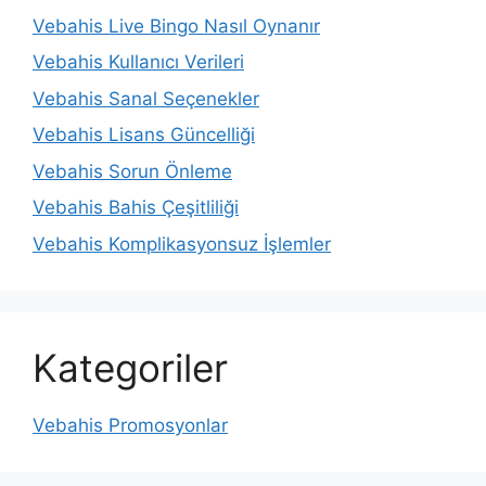
Vebahis Live Bingo Nasıl Oynanır
Vebahis Kullanıcı Verileri
Vebahis Sanal Seçenekler
Vebahis Lisans Güncelliği
Vebahis Sorun Önleme
Vebahis Bahis Çeşitliliği
Vebahis Komplikasyonsuz İşlemler
Kategoriler
Vebahis Promosyonlar