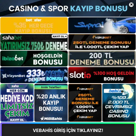
×
VEBAHİS GİRİŞ İÇİN TIKLAYINIZ!