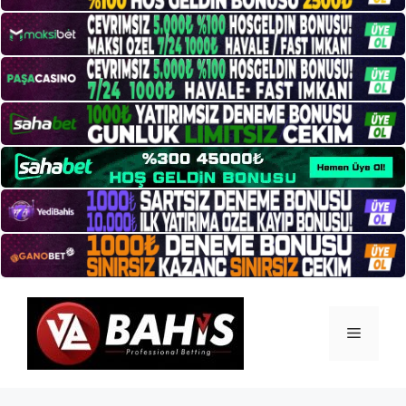
İçeriğe
atla
Menü