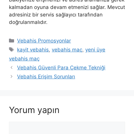
kalmadan oyuna devam etmenizi sağlar. Mevcut
adresiniz bir servis sağlayıcı tarafından
doğrulanmalıdır.
Kategoriler
Vebahis Promosyonlar
Etiketler
kayit vebahis
,
vebahis maç
,
yeni üye
vebahis maç
Vebahis Güvenli Para Çekme Tekniği
Vebahis Erişim Sorunları
Yorum yapın
Yorum