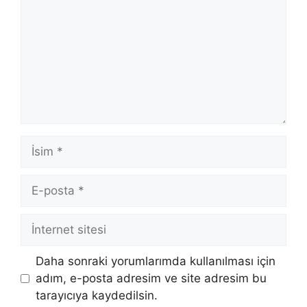
İsim
E-
posta
İnternet
sitesi
Daha sonraki yorumlarımda kullanılması için
adım, e-posta adresim ve site adresim bu
tarayıcıya kaydedilsin.