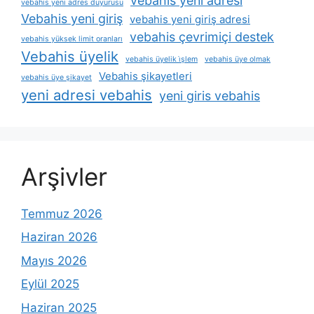
vebahis yeni adresi
vebahis yeni adres duyurusu
Vebahis yeni giriş
vebahis yeni giriş adresi
vebahis çevrimiçi destek
vebahis yüksek limit oranları
Vebahis üyelik
vebahis üyelik i̇şlem
vebahis üye olmak
Vebahis şikayetleri
vebahis üye şikayet
yeni adresi vebahis
yeni giris vebahis
Arşivler
Temmuz 2026
Haziran 2026
Mayıs 2026
Eylül 2025
Haziran 2025