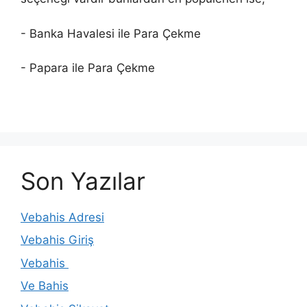
- Banka Havalesi ile Para Çekme
- Papara ile Para Çekme
Son Yazılar
Vebahis Adresi
Vebahis Giriş
Vebahis
Ve Bahis