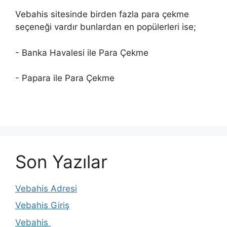
Vebahis sitesinde birden fazla para çekme
seçeneği vardır bunlardan en popülerleri ise;
- Banka Havalesi ile Para Çekme
- Papara ile Para Çekme
Son Yazılar
Vebahis Adresi
Vebahis Giriş
Vebahis