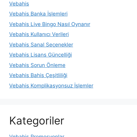
Vebahis
Vebahis Banka İşlemleri
Vebahis Live Bingo Nasıl Oynanır
Vebahis Kullanıcı Verileri
Vebahis Sanal Seçenekler
Vebahis Lisans Güncelliği
Vebahis Sorun Önleme
Vebahis Bahis Çeşitliliği
Vebahis Komplikasyonsuz İşlemler
Kategoriler
Vebahis Promosyonlar