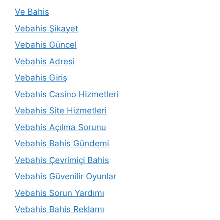
Ve Bahis
Vebahis Şikayet
Vebahis Güncel
Vebahis Adresi
Vebahis Giriş
Vebahis Casino Hizmetleri
Vebahis Site Hizmetleri
Vebahis Açılma Sorunu
Vebahis Bahis Gündemi
Vebahis Çevrimiçi Bahis
Vebahis Güvenilir Oyunlar
Vebahis Sorun Yardımı
Vebahis Bahis Reklamı