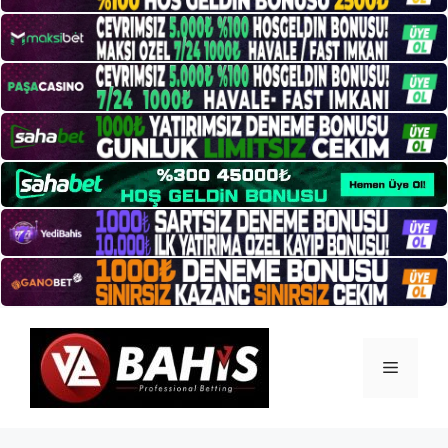
İçeriğe
atla
Menü