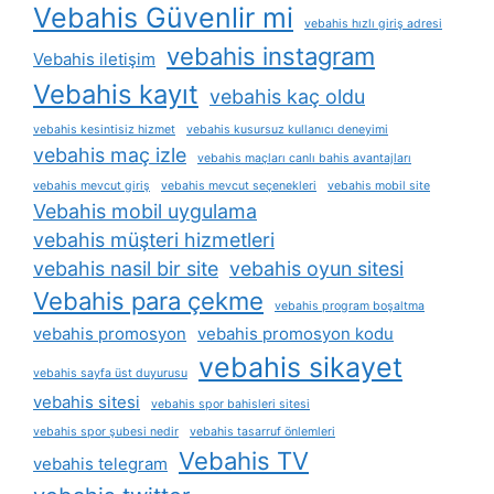
Vebahis Güvenlir mi
vebahis hızlı giriş adresi
vebahis instagram
Vebahis iletişim
Vebahis kayıt
vebahis kaç oldu
vebahis kesintisiz hizmet
vebahis kusursuz kullanıcı deneyimi
vebahis maç izle
vebahis maçları canlı bahis avantajları
vebahis mevcut giriş
vebahis mevcut seçenekleri
vebahis mobil site
Vebahis mobil uygulama
vebahis müşteri hizmetleri
vebahis nasil bir site
vebahis oyun sitesi
Vebahis para çekme
vebahis program boşaltma
vebahis promosyon
vebahis promosyon kodu
vebahis sikayet
vebahis sayfa üst duyurusu
vebahis sitesi
vebahis spor bahisleri sitesi
vebahis spor şubesi nedir
vebahis tasarruf önlemleri
Vebahis TV
vebahis telegram