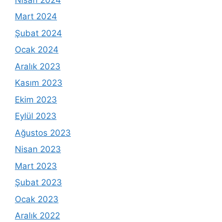
Mart 2024
Şubat 2024
Ocak 2024
Aralık 2023
Kasım 2023
Ekim 2023
Eylül 2023
Ağustos 2023
Nisan 2023
Mart 2023
Şubat 2023
Ocak 2023
Aralık 2022